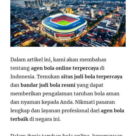
Dalam artikel ini, kami akan membahas
tentang
agen bola online terpercaya
di
Indonesia. Temukan
situs judi bola terpercaya
dan
bandar judi bola resmi
yang dapat
memberikan pengalaman taruhan bola aman
dan nyaman kepada Anda. Nikmati pasaran
lengkap dan layanan profesional dari
agen bola
terbaik
di negara ini.
Dalam dunia taruhan bola online, kepercayaan