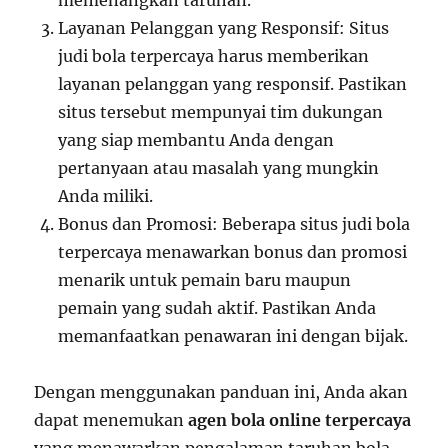
Layanan Pelanggan yang Responsif: Situs
judi bola terpercaya harus memberikan
layanan pelanggan yang responsif. Pastikan
situs tersebut mempunyai tim dukungan
yang siap membantu Anda dengan
pertanyaan atau masalah yang mungkin
Anda miliki.
Bonus dan Promosi: Beberapa situs judi bola
terpercaya menawarkan bonus dan promosi
menarik untuk pemain baru maupun
pemain yang sudah aktif. Pastikan Anda
memanfaatkan penawaran ini dengan bijak.
Dengan menggunakan panduan ini, Anda akan
dapat menemukan
agen bola online terpercaya
yang menawarkan pengalaman taruhan bola