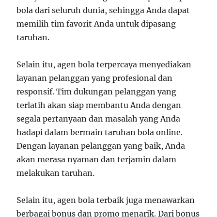
bola dari seluruh dunia, sehingga Anda dapat
memilih tim favorit Anda untuk dipasang
taruhan.
Selain itu, agen bola terpercaya menyediakan
layanan pelanggan yang profesional dan
responsif. Tim dukungan pelanggan yang
terlatih akan siap membantu Anda dengan
segala pertanyaan dan masalah yang Anda
hadapi dalam bermain taruhan bola online.
Dengan layanan pelanggan yang baik, Anda
akan merasa nyaman dan terjamin dalam
melakukan taruhan.
Selain itu, agen bola terbaik juga menawarkan
berbagai bonus dan promo menarik. Dari bonus