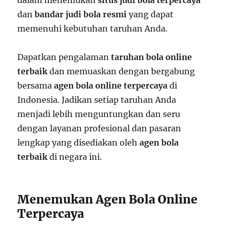
dan
bandar judi bola resmi
yang dapat
memenuhi kebutuhan taruhan Anda.
Dapatkan pengalaman
taruhan bola online
terbaik
dan memuaskan dengan bergabung
bersama
agen bola online terpercaya
di
Indonesia. Jadikan setiap taruhan Anda
menjadi lebih menguntungkan dan seru
dengan layanan profesional dan pasaran
lengkap yang disediakan oleh
agen bola
terbaik
di negara ini.
Menemukan Agen Bola Online
Terpercaya