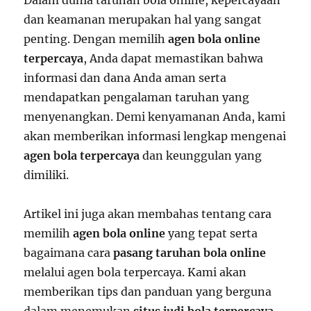
dan keamanan merupakan hal yang sangat
penting. Dengan memilih
agen bola online
terpercaya
, Anda dapat memastikan bahwa
informasi dan dana Anda aman serta
mendapatkan pengalaman taruhan yang
menyenangkan. Demi kenyamanan Anda, kami
akan memberikan informasi lengkap mengenai
agen bola terpercaya
dan keunggulan yang
dimiliki.
Artikel ini juga akan membahas tentang cara
memilih
agen bola online
yang tepat serta
bagaimana cara
pasang taruhan bola online
melalui agen bola terpercaya. Kami akan
memberikan tips dan panduan yang berguna
dalam menemukan
situs judi bola terpercaya