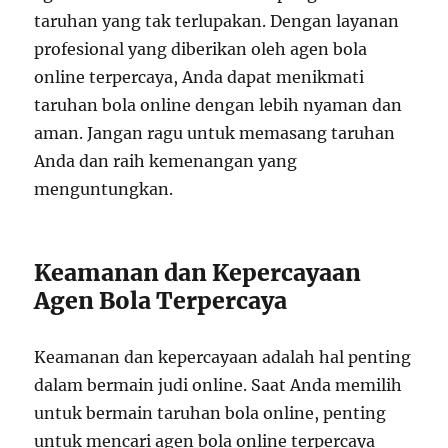
taruhan yang tak terlupakan. Dengan layanan
profesional yang diberikan oleh agen bola
online terpercaya, Anda dapat menikmati
taruhan bola online dengan lebih nyaman dan
aman. Jangan ragu untuk memasang taruhan
Anda dan raih kemenangan yang
menguntungkan.
Keamanan dan Kepercayaan
Agen Bola Terpercaya
Keamanan dan kepercayaan adalah hal penting
dalam bermain judi online. Saat Anda memilih
untuk bermain taruhan bola online, penting
untuk mencari agen bola online terpercaya