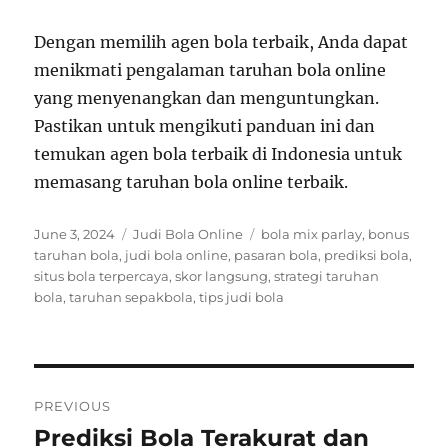
Dengan memilih agen bola terbaik, Anda dapat
menikmati pengalaman taruhan bola online
yang menyenangkan dan menguntungkan.
Pastikan untuk mengikuti panduan ini dan
temukan agen bola terbaik di Indonesia untuk
memasang taruhan bola online terbaik.
P
C
T
June 3, 2024
Judi Bola Online
bola mix parlay
,
bonus
o
a
a
taruhan bola
,
judi bola online
,
pasaran bola
,
prediksi bola
,
s
t
g
situs bola terpercaya
,
skor langsung
,
strategi taruhan
t
e
s
bola
,
taruhan sepakbola
,
tips judi bola
e
g
d
o
o
r
n
i
P
e
PREVIOUS
s
o
Prediksi Bola Terakurat dan
P