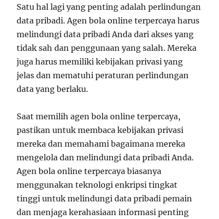
Satu hal lagi yang penting adalah perlindungan
data pribadi. Agen bola online terpercaya harus
melindungi data pribadi Anda dari akses yang
tidak sah dan penggunaan yang salah. Mereka
juga harus memiliki kebijakan privasi yang
jelas dan mematuhi peraturan perlindungan
data yang berlaku.
Saat memilih agen bola online terpercaya,
pastikan untuk membaca kebijakan privasi
mereka dan memahami bagaimana mereka
mengelola dan melindungi data pribadi Anda.
Agen bola online terpercaya biasanya
menggunakan teknologi enkripsi tingkat
tinggi untuk melindungi data pribadi pemain
dan menjaga kerahasiaan informasi penting