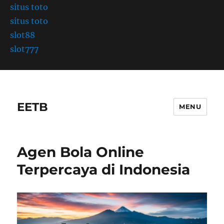
situs toto
situs toto
slot88
slot777
EETB
MENU
Agen Bola Online
Terpercaya di Indonesia