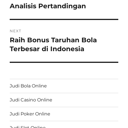
r
Analisis Pertandingan
s
e
t
v
i
n
NEXT
o
Raih Bonus Taruhan Bola
N
a
u
e
Terbesar di Indonesia
s
v
x
p
t
i
o
p
s
g
o
t
Judi Bola Online
s
a
:
t
Judi Casino Online
t
:
i
Judi Poker Online
o
Judi Slot Online