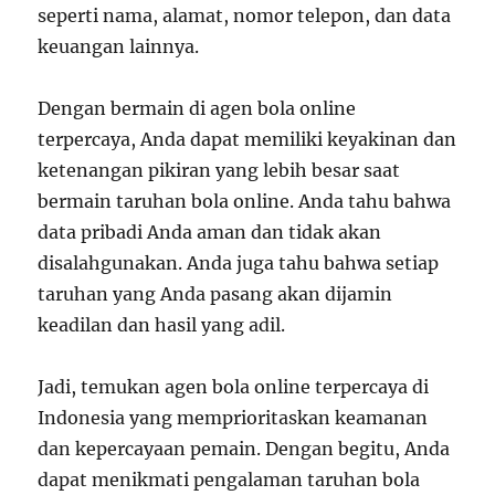
seperti nama, alamat, nomor telepon, dan data
keuangan lainnya.
Dengan bermain di agen bola online
terpercaya, Anda dapat memiliki keyakinan dan
ketenangan pikiran yang lebih besar saat
bermain taruhan bola online. Anda tahu bahwa
data pribadi Anda aman dan tidak akan
disalahgunakan. Anda juga tahu bahwa setiap
taruhan yang Anda pasang akan dijamin
keadilan dan hasil yang adil.
Jadi, temukan agen bola online terpercaya di
Indonesia yang memprioritaskan keamanan
dan kepercayaan pemain. Dengan begitu, Anda
dapat menikmati pengalaman taruhan bola