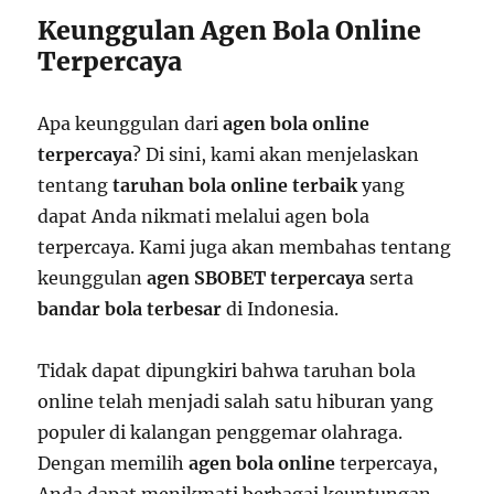
Keunggulan Agen Bola Online
Terpercaya
Apa keunggulan dari
agen bola online
terpercaya
? Di sini, kami akan menjelaskan
tentang
taruhan bola online terbaik
yang
dapat Anda nikmati melalui agen bola
terpercaya. Kami juga akan membahas tentang
keunggulan
agen SBOBET terpercaya
serta
bandar bola terbesar
di Indonesia.
Tidak dapat dipungkiri bahwa taruhan bola
online telah menjadi salah satu hiburan yang
populer di kalangan penggemar olahraga.
Dengan memilih
agen bola online
terpercaya,
Anda dapat menikmati berbagai keuntungan