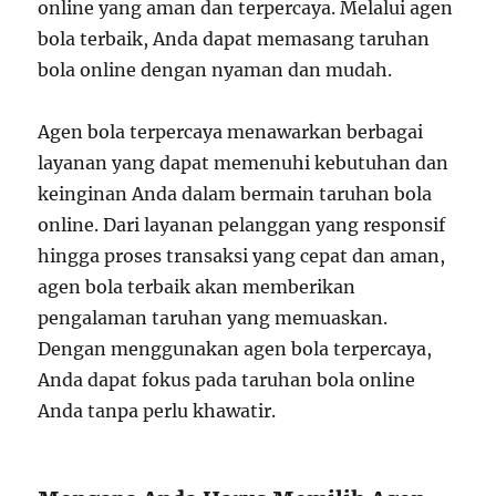
online yang aman dan terpercaya. Melalui agen
bola terbaik, Anda dapat memasang taruhan
bola online dengan nyaman dan mudah.
Agen bola terpercaya menawarkan berbagai
layanan yang dapat memenuhi kebutuhan dan
keinginan Anda dalam bermain taruhan bola
online. Dari layanan pelanggan yang responsif
hingga proses transaksi yang cepat dan aman,
agen bola terbaik akan memberikan
pengalaman taruhan yang memuaskan.
Dengan menggunakan agen bola terpercaya,
Anda dapat fokus pada taruhan bola online
Anda tanpa perlu khawatir.