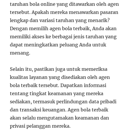
taruhan bola online yang ditawarkan oleh agen
tersebut. Apakah mereka menawarkan pasaran
lengkap dan variasi taruhan yang menarik?
Dengan memilih agen bola terbaik, Anda akan
memiliki akses ke berbagai jenis taruhan yang
dapat meningkatkan peluang Anda untuk
menang.
Selain itu, pastikan juga untuk memeriksa
kualitas layanan yang disediakan oleh agen
bola terbaik tersebut. Dapatkan informasi
tentang tingkat keamanan yang mereka
sediakan, termasuk perlindungan data pribadi
dan transaksi keuangan. Agen bola terbaik
akan selalu mengutamakan keamanan dan
privasi pelanggan mereka.