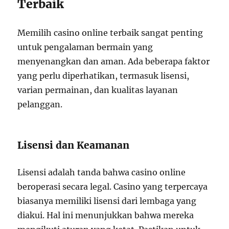
Terbaik
Memilih casino online terbaik sangat penting
untuk pengalaman bermain yang
menyenangkan dan aman. Ada beberapa faktor
yang perlu diperhatikan, termasuk lisensi,
varian permainan, dan kualitas layanan
pelanggan.
Lisensi dan Keamanan
Lisensi adalah tanda bahwa casino online
beroperasi secara legal. Casino yang terpercaya
biasanya memiliki lisensi dari lembaga yang
diakui. Hal ini menunjukkan bahwa mereka