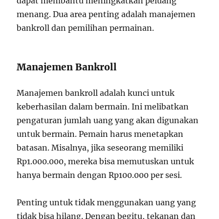
dapat membantu meningkatkan peluang
menang. Dua area penting adalah manajemen
bankroll dan pemilihan permainan.
Manajemen Bankroll
Manajemen bankroll adalah kunci untuk
keberhasilan dalam bermain. Ini melibatkan
pengaturan jumlah uang yang akan digunakan
untuk bermain. Pemain harus menetapkan
batasan. Misalnya, jika seseorang memiliki
Rp1.000.000, mereka bisa memutuskan untuk
hanya bermain dengan Rp100.000 per sesi.
Penting untuk tidak menggunakan uang yang
tidak bisa hilang. Dengan begitu, tekanan dan