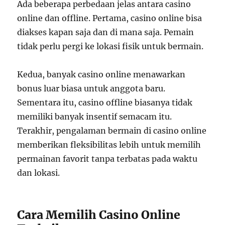
Ada beberapa perbedaan jelas antara casino
online dan offline. Pertama, casino online bisa
diakses kapan saja dan di mana saja. Pemain
tidak perlu pergi ke lokasi fisik untuk bermain.
Kedua, banyak casino online menawarkan
bonus luar biasa untuk anggota baru.
Sementara itu, casino offline biasanya tidak
memiliki banyak insentif semacam itu.
Terakhir, pengalaman bermain di casino online
memberikan fleksibilitas lebih untuk memilih
permainan favorit tanpa terbatas pada waktu
dan lokasi.
Cara Memilih Casino Online