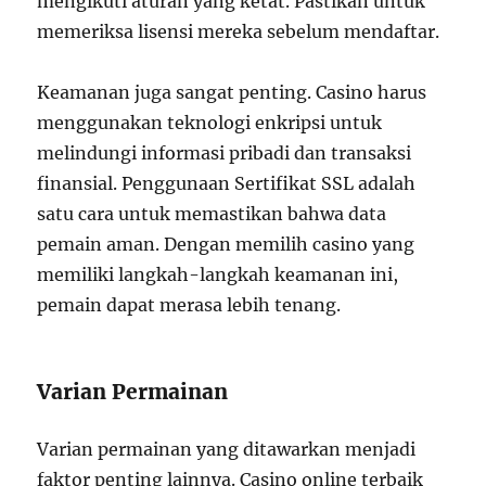
mengikuti aturan yang ketat. Pastikan untuk
memeriksa lisensi mereka sebelum mendaftar.
Keamanan juga sangat penting. Casino harus
menggunakan teknologi enkripsi untuk
melindungi informasi pribadi dan transaksi
finansial. Penggunaan Sertifikat SSL adalah
satu cara untuk memastikan bahwa data
pemain aman. Dengan memilih casino yang
memiliki langkah-langkah keamanan ini,
pemain dapat merasa lebih tenang.
Varian Permainan
Varian permainan yang ditawarkan menjadi
faktor penting lainnya. Casino online terbaik