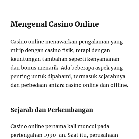
Mengenal Casino Online
Casino online menawarkan pengalaman yang
mirip dengan casino fisik, tetapi dengan
keuntungan tambahan seperti kenyamanan
dan bonus menarik. Ada beberapa aspek yang
penting untuk dipahami, termasuk sejarahnya
dan perbedaan antara casino online dan offline.
Sejarah dan Perkembangan
Casino online pertama kali muncul pada
pertengahan 1990-an. Saat itu, perusahaan