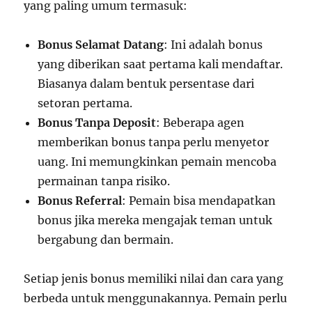
yang paling umum termasuk:
Bonus Selamat Datang
: Ini adalah bonus
yang diberikan saat pertama kali mendaftar.
Biasanya dalam bentuk persentase dari
setoran pertama.
Bonus Tanpa Deposit
: Beberapa agen
memberikan bonus tanpa perlu menyetor
uang. Ini memungkinkan pemain mencoba
permainan tanpa risiko.
Bonus Referral
: Pemain bisa mendapatkan
bonus jika mereka mengajak teman untuk
bergabung dan bermain.
Setiap jenis bonus memiliki nilai dan cara yang
berbeda untuk menggunakannya. Pemain perlu