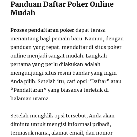
Panduan Daftar Poker Online
Mudah
Proses pendaftaran poker
dapat terasa
menantang bagi pemain baru. Namun, dengan
panduan yang tepat, mendaftar di situs poker
online menjadi sangat mudah. Langkah
pertama yang perlu dilakukan adalah
mengunjungi situs resmi bandar yang ingin
Anda pilih. Setelah itu, cari opsi “Daftar” atau
“Pendaftaran” yang biasanya terletak di
halaman utama.
Setelah mengklik opsi tersebut, Anda akan
diminta untuk mengisi informasi pribadi,
termasuk nama, alamat email, dan nomor