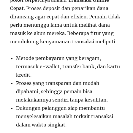
Cepat
. Proses deposit dan penarikan dana
dirancang agar cepat dan efisien. Pemain tidak
perlu menunggu lama untuk melihat dana
masuk ke akun mereka. Beberapa fitur yang
mendukung kenyamanan transaksi meliputi:
Metode pembayaran yang beragam,
termasuk e-wallet, transfer bank, dan kartu
kredit.
Proses yang transparan dan mudah
dipahami, sehingga pemain bisa
melakukannya sendiri tanpa kesulitan.
Dukungan pelanggan siap membantu
menyelesaikan masalah terkait transaksi
dalam waktu singkat.