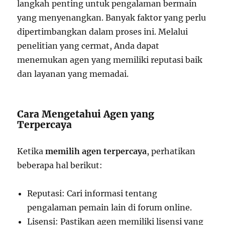
langkah penting untuk pengalaman bermain
yang menyenangkan. Banyak faktor yang perlu
dipertimbangkan dalam proses ini. Melalui
penelitian yang cermat, Anda dapat
menemukan agen yang memiliki reputasi baik
dan layanan yang memadai.
Cara Mengetahui Agen yang
Terpercaya
Ketika
memilih agen terpercaya
, perhatikan
beberapa hal berikut:
Reputasi: Cari informasi tentang
pengalaman pemain lain di forum online.
Lisensi: Pastikan agen memiliki lisensi yang