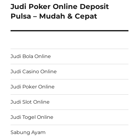
o
Judi Poker Online Deposit
N
a
u
e
Pulsa – Mudah & Cepat
s
v
x
p
t
i
o
p
s
g
o
t
Judi Bola Online
s
a
:
t
Judi Casino Online
t
:
i
Judi Poker Online
o
Judi Slot Online
n
Judi Togel Online
Sabung Ayam