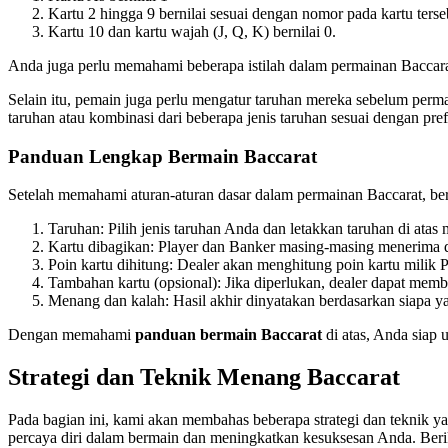
Kartu 2 hingga 9 bernilai sesuai dengan nomor pada kartu terse
Kartu 10 dan kartu wajah (J, Q, K) bernilai 0.
Anda juga perlu memahami beberapa istilah dalam permainan Baccarat
Selain itu, pemain juga perlu mengatur taruhan mereka sebelum permai
taruhan atau kombinasi dari beberapa jenis taruhan sesuai dengan pre
Panduan Lengkap Bermain Baccarat
Setelah memahami aturan-aturan dasar dalam permainan Baccarat, be
Taruhan: Pilih jenis taruhan Anda dan letakkan taruhan di atas 
Kartu dibagikan: Player dan Banker masing-masing menerima du
Poin kartu dihitung: Dealer akan menghitung poin kartu milik 
Tambahan kartu (opsional): Jika diperlukan, dealer dapat memb
Menang dan kalah: Hasil akhir dinyatakan berdasarkan siapa yan
Dengan memahami
panduan bermain Baccarat
di atas, Anda siap
Strategi dan Teknik Menang Baccarat
Pada bagian ini, kami akan membahas beberapa strategi dan tekni
percaya diri dalam bermain dan meningkatkan kesuksesan Anda. Beri