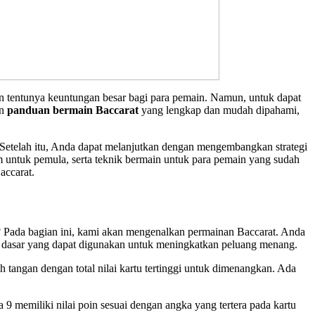
an tentunya keuntungan besar bagi para pemain. Namun, untuk dapat
an
panduan bermain Baccarat
yang lengkap dan mudah dipahami,
Setelah itu, Anda dapat melanjutkan dengan mengembangkan strategi
 untuk pemula, serta teknik bermain untuk para pemain yang sudah
accarat.
 Pada bagian ini, kami akan mengenalkan permainan Baccarat. Anda
gi dasar yang dapat digunakan untuk meningkatkan peluang menang.
 tangan dengan total nilai kartu tertinggi untuk dimenangkan. Ada
a 9 memiliki nilai poin sesuai dengan angka yang tertera pada kartu