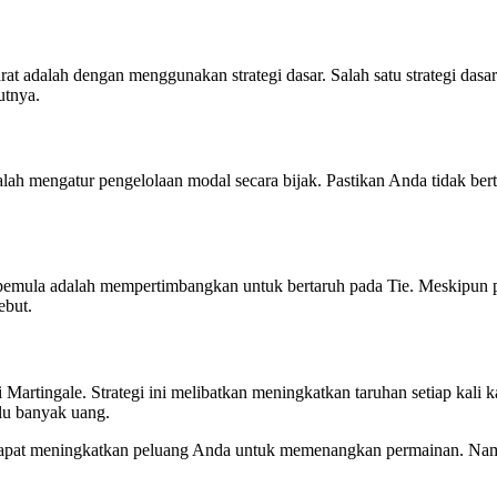
at adalah dengan menggunakan strategi dasar. Salah satu strategi das
utnya.
adalah mengatur pengelolaan modal secara bijak. Pastikan Anda tidak be
pemula adalah mempertimbangkan untuk bertaruh pada Tie. Meskipun p
ebut.
egi Martingale. Strategi ini melibatkan meningkatkan taruhan setiap ka
alu banyak uang.
dapat meningkatkan peluang Anda untuk memenangkan permainan. Namun