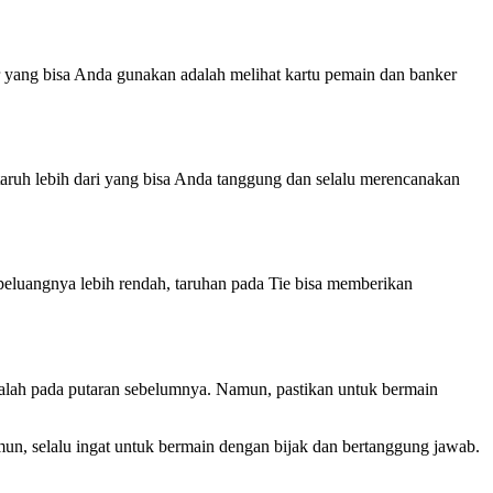
ar yang bisa Anda gunakan adalah melihat kartu pemain dan banker
rtaruh lebih dari yang bisa Anda tanggung dan selalu merencanakan
eluangnya lebih rendah, taruhan pada Tie bisa memberikan
li kalah pada putaran sebelumnya. Namun, pastikan untuk bermain
, selalu ingat untuk bermain dengan bijak dan bertanggung jawab.