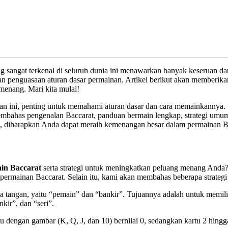
g sangat terkenal di seluruh dunia ini menawarkan banyak keseruan d
n penguasaan aturan dasar permainan. Artikel berikut akan memberik
menang. Mari kita mulai!
n ini, penting untuk memahami aturan dasar dan cara memainkannya. 
embahas pengenalan Baccarat, panduan bermain lengkap, strategi umum
, diharapkan Anda dapat meraih kemenangan besar dalam permainan B
in Baccarat
serta strategi untuk meningkatkan peluang menang Anda?
m permainan Baccarat. Selain itu, kami akan membahas beberapa strate
 tangan, yaitu “pemain” dan “bankir”. Tujuannya adalah untuk memilih
kir”, dan “seri”.
tu dengan gambar (K, Q, J, dan 10) bernilai 0, sedangkan kartu 2 hingg