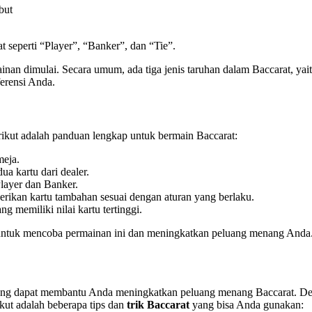
but
 seperti “Player”, “Banker”, dan “Tie”.
nan dimulai. Secara umum, ada tiga jenis taruhan dalam Baccarat, yait
ferensi Anda.
rikut adalah panduan lengkap untuk bermain Baccarat:
meja.
a kartu dari dealer.
Player dan Banker.
erikan kartu tambahan sesuai dengan aturan yang berlaku.
g memiliki nilai kartu tertinggi.
 untuk mencoba permainan ini dan meningkatkan peluang menang Anda
k yang dapat membantu Anda meningkatkan peluang menang Baccarat.
kut adalah beberapa tips dan
trik Baccarat
yang bisa Anda gunakan: