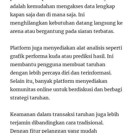
adalah kemudahan mengakses data lengkap
kapan saja dan di mana saja. Ini
menghilangkan kebutuhan datang langsung ke
arena atau bergantung pada siaran terbatas.
Platform juga menyediakan alat analisis seperti
grafik performa kuda atau prediksi hasil. Ini
membantu pengguna membuat taruhan
dengan lebih percaya diri dan terinformasi.
Selain itu, banyak platform menyediakan
komunitas online untuk berdiskusi dan berbagi
strategi taruhan.
Keamanan dalam transaksi taruhan juga lebih
terjamin dibandingkan cara tradisional.
Dengan fitur pelanggan yang mudah