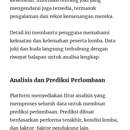
mengendarai juga tersedia, termasuk
pengalaman dan rekor kemenangan mereka.
Detail ini membantu pengguna memahami
kekuatan dan kelemahan peserta lomba. Data
joki dan kuda langsung terhubung dengan
riwayat balapan untuk analisa lengkap.
Analisis dan Prediksi Perlombaan
Platform menyediakan fitur analisis yang
memproses seluruh data untuk membuat
prediksi perlombaan. Prediksi dibuat
berdasarkan performa terakhir, kondisi lomba,
dan faktor-faktor pendukung lain.