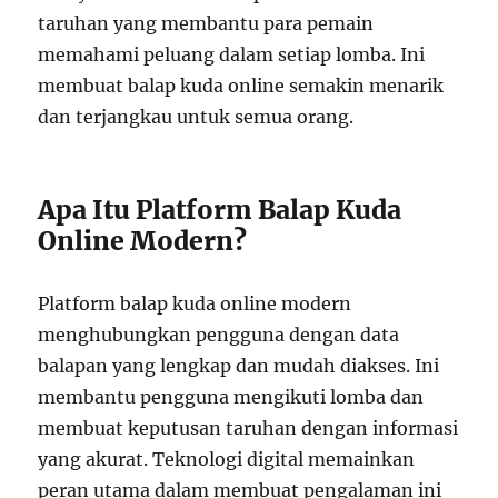
taruhan yang membantu para pemain
memahami peluang dalam setiap lomba. Ini
membuat balap kuda online semakin menarik
dan terjangkau untuk semua orang.
Apa Itu Platform Balap Kuda
Online Modern?
Platform balap kuda online modern
menghubungkan pengguna dengan data
balapan yang lengkap dan mudah diakses. Ini
membantu pengguna mengikuti lomba dan
membuat keputusan taruhan dengan informasi
yang akurat. Teknologi digital memainkan
peran utama dalam membuat pengalaman ini