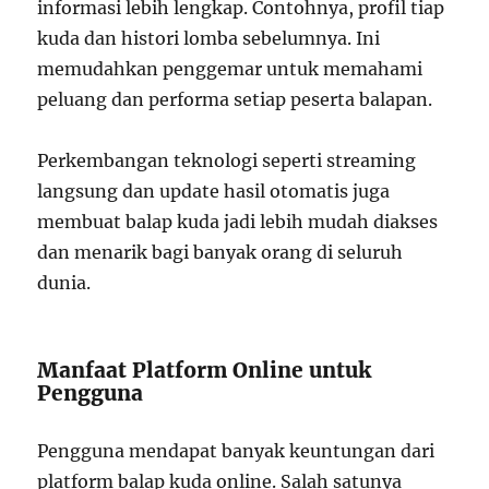
informasi lebih lengkap. Contohnya, profil tiap
kuda dan histori lomba sebelumnya. Ini
memudahkan penggemar untuk memahami
peluang dan performa setiap peserta balapan.
Perkembangan teknologi seperti streaming
langsung dan update hasil otomatis juga
membuat balap kuda jadi lebih mudah diakses
dan menarik bagi banyak orang di seluruh
dunia.
Manfaat Platform Online untuk
Pengguna
Pengguna mendapat banyak keuntungan dari
platform balap kuda online. Salah satunya