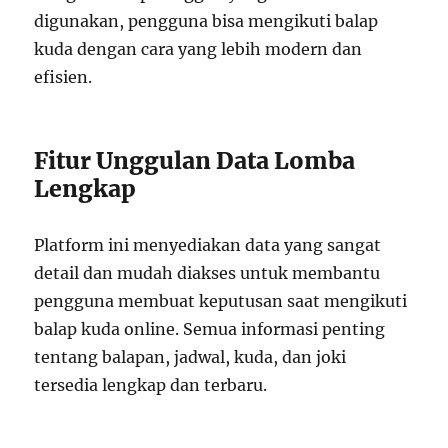
digunakan, pengguna bisa mengikuti balap
kuda dengan cara yang lebih modern dan
efisien.
Fitur Unggulan Data Lomba
Lengkap
Platform ini menyediakan data yang sangat
detail dan mudah diakses untuk membantu
pengguna membuat keputusan saat mengikuti
balap kuda online. Semua informasi penting
tentang balapan, jadwal, kuda, dan joki
tersedia lengkap dan terbaru.