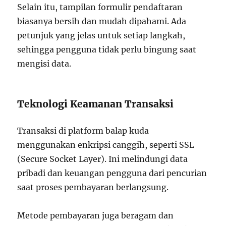
Selain itu, tampilan formulir pendaftaran
biasanya bersih dan mudah dipahami. Ada
petunjuk yang jelas untuk setiap langkah,
sehingga pengguna tidak perlu bingung saat
mengisi data.
Teknologi Keamanan Transaksi
Transaksi di platform balap kuda
menggunakan enkripsi canggih, seperti SSL
(Secure Socket Layer). Ini melindungi data
pribadi dan keuangan pengguna dari pencurian
saat proses pembayaran berlangsung.
Metode pembayaran juga beragam dan