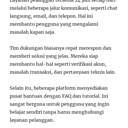
melalui beberapa jalur komunikasi, seperti chat
langsung, email, dan telepon. Hal ini
membantu pengguna yang mengalami
masalah kapan saja.
Tim dukungan biasanya cepat merespon dan
memberi solusi yang jelas. Mereka siap
membantu hal-hal seperti verifikasi akun,
masalah transaksi, dan pertanyaan teknis lain.
Selain itu, beberapa platform menyediakan
pusat bantuan dengan FAQ dan tutorial. Ini
sangat berguna untuk pengguna yang ingin
belajar sendiri tanpa harus menghubungi
layanan pelanggan.