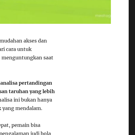
kemudahan akses dan
ri cara untuk
h menguntungkan saat
 analisa pertandingan
an taruhan yang lebih
alisa ini bukan hanya
ik yang mendalam.
pat, pemain bisa
pengalaman judi bola