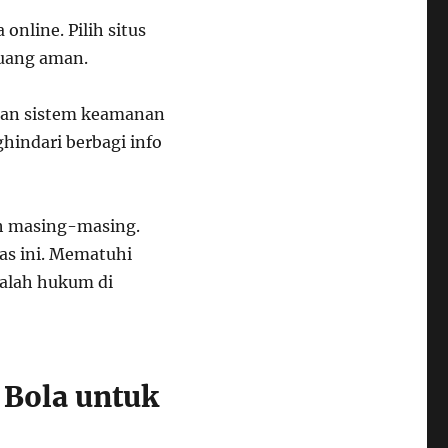
online. Pilih situs
 uang aman.
 dan sistem keamanan
hindari berbagi info
yah masing-masing.
as ini. Mematuhi
alah hukum di
 Bola untuk