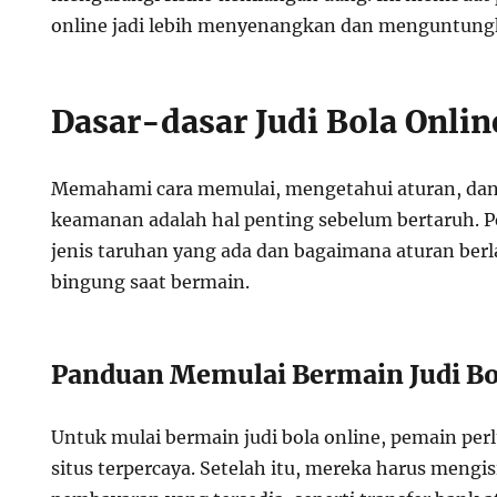
online jadi lebih menyenangkan dan menguntung
Dasar-dasar Judi Bola Onlin
Memahami cara memulai, mengetahui aturan, da
keamanan adalah hal penting sebelum bertaruh. 
jenis taruhan yang ada dan bagaimana aturan berl
bingung saat bermain.
Panduan Memulai Bermain Judi Bo
Untuk mulai bermain judi bola online, pemain pe
situs terpercaya. Setelah itu, mereka harus mengi