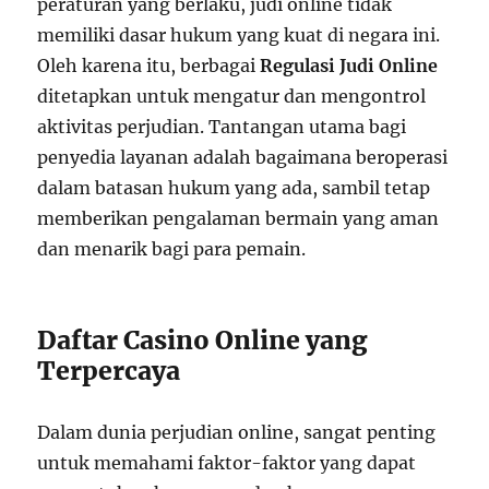
peraturan yang berlaku, judi online tidak
memiliki dasar hukum yang kuat di negara ini.
Oleh karena itu, berbagai
Regulasi Judi Online
ditetapkan untuk mengatur dan mengontrol
aktivitas perjudian. Tantangan utama bagi
penyedia layanan adalah bagaimana beroperasi
dalam batasan hukum yang ada, sambil tetap
memberikan pengalaman bermain yang aman
dan menarik bagi para pemain.
Daftar Casino Online yang
Terpercaya
Dalam dunia perjudian online, sangat penting
untuk memahami faktor-faktor yang dapat