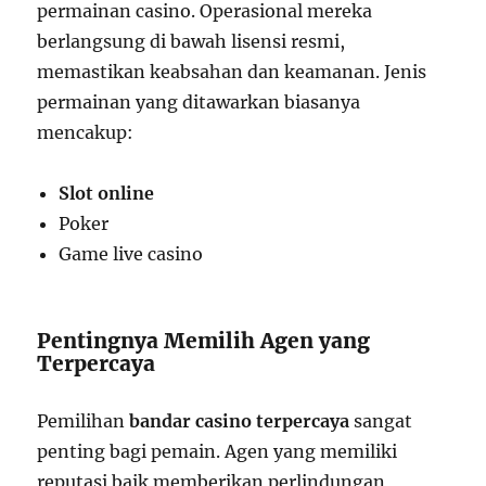
permainan casino. Operasional mereka
berlangsung di bawah lisensi resmi,
memastikan keabsahan dan keamanan. Jenis
permainan yang ditawarkan biasanya
mencakup:
Slot online
Poker
Game live casino
Pentingnya Memilih Agen yang
Terpercaya
Pemilihan
bandar casino terpercaya
sangat
penting bagi pemain. Agen yang memiliki
reputasi baik memberikan perlindungan