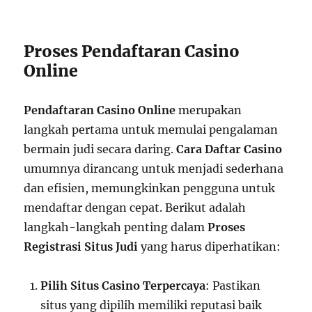
Proses Pendaftaran Casino
Online
Pendaftaran Casino Online
merupakan
langkah pertama untuk memulai pengalaman
bermain judi secara daring.
Cara Daftar Casino
umumnya dirancang untuk menjadi sederhana
dan efisien, memungkinkan pengguna untuk
mendaftar dengan cepat. Berikut adalah
langkah-langkah penting dalam
Proses
Registrasi Situs Judi
yang harus diperhatikan:
Pilih Situs Casino Terpercaya
: Pastikan
situs yang dipilih memiliki reputasi baik