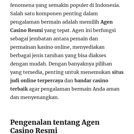
fenomena yang semakin populer di Indonesia.
Salah satu komponen penting dalam
pengalaman bermain adalah memilih
Agen
Casino Resmi
yang tepat. Agen ini berfungsi
sebagai jembatan antara pemain dan
permainan kasino online, menyediakan
berbagai jenis taruhan yang bisa diakses
dengan mudah. Dengan banyaknya pilihan
yang tersedia, penting untuk menemukan
situs
judi online terpercaya
dan
bandar casino
terbaik
agar pengalaman bermain Anda aman
dan menyenangkan.
Pengenalan tentang Agen
Casino Resmi