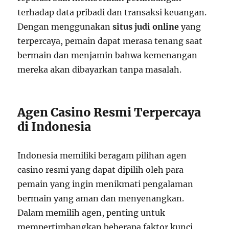
terhadap data pribadi dan transaksi keuangan.
Dengan menggunakan
situs judi online
yang
terpercaya, pemain dapat merasa tenang saat
bermain dan menjamin bahwa kemenangan
mereka akan dibayarkan tanpa masalah.
Agen Casino Resmi Terpercaya
di Indonesia
Indonesia memiliki beragam pilihan agen
casino resmi yang dapat dipilih oleh para
pemain yang ingin menikmati pengalaman
bermain yang aman dan menyenangkan.
Dalam memilih agen, penting untuk
mempertimbangkan beberapa faktor kunci