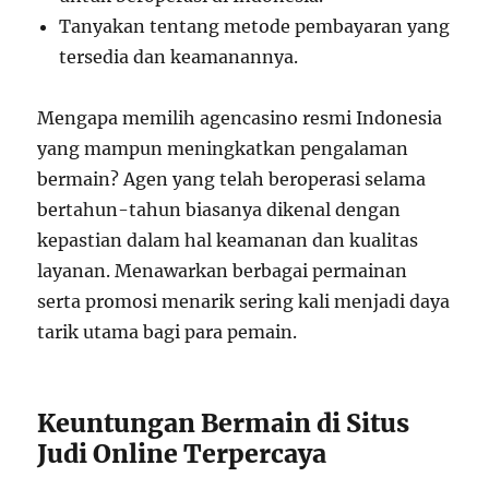
Tanyakan tentang metode pembayaran yang
tersedia dan keamanannya.
Mengapa memilih agencasino resmi Indonesia
yang mampun meningkatkan pengalaman
bermain? Agen yang telah beroperasi selama
bertahun-tahun biasanya dikenal dengan
kepastian dalam hal keamanan dan kualitas
layanan. Menawarkan berbagai permainan
serta promosi menarik sering kali menjadi daya
tarik utama bagi para pemain.
Keuntungan Bermain di Situs
Judi Online Terpercaya