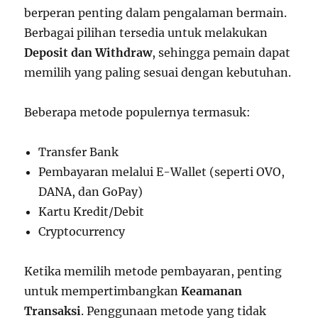
berperan penting dalam pengalaman bermain.
Berbagai pilihan tersedia untuk melakukan
Deposit dan Withdraw
, sehingga pemain dapat
memilih yang paling sesuai dengan kebutuhan.
Beberapa metode populernya termasuk:
Transfer Bank
Pembayaran melalui E-Wallet (seperti OVO,
DANA, dan GoPay)
Kartu Kredit/Debit
Cryptocurrency
Ketika memilih metode pembayaran, penting
untuk mempertimbangkan
Keamanan
Transaksi
. Penggunaan metode yang tidak