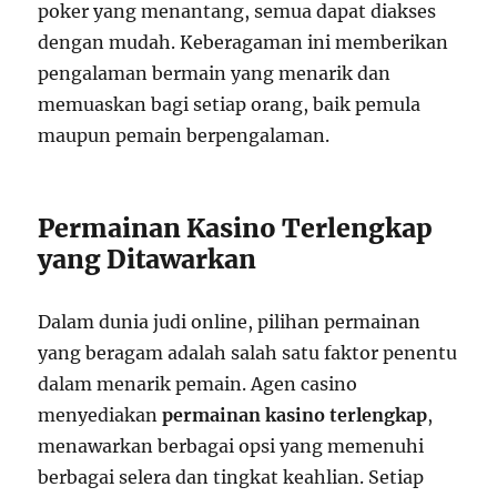
poker yang menantang, semua dapat diakses
dengan mudah. Keberagaman ini memberikan
pengalaman bermain yang menarik dan
memuaskan bagi setiap orang, baik pemula
maupun pemain berpengalaman.
Permainan Kasino Terlengkap
yang Ditawarkan
Dalam dunia judi online, pilihan permainan
yang beragam adalah salah satu faktor penentu
dalam menarik pemain. Agen casino
menyediakan
permainan kasino terlengkap
,
menawarkan berbagai opsi yang memenuhi
berbagai selera dan tingkat keahlian. Setiap