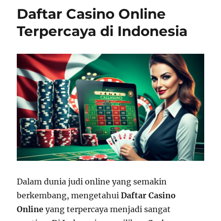
Daftar Casino Online
Terpercaya di Indonesia
Dalam dunia judi online yang semakin
berkembang, mengetahui
Daftar Casino
Online
yang terpercaya menjadi sangat