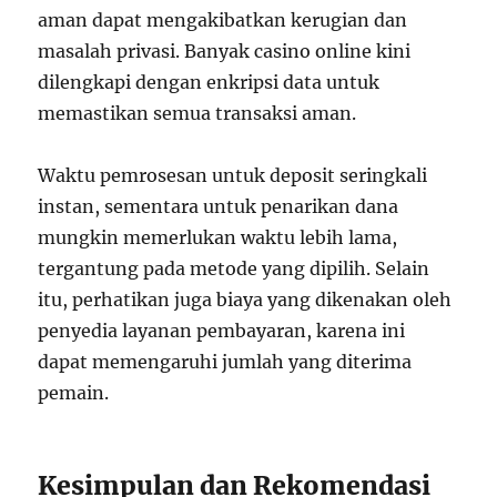
aman dapat mengakibatkan kerugian dan
masalah privasi. Banyak casino online kini
dilengkapi dengan enkripsi data untuk
memastikan semua transaksi aman.
Waktu pemrosesan untuk deposit seringkali
instan, sementara untuk penarikan dana
mungkin memerlukan waktu lebih lama,
tergantung pada metode yang dipilih. Selain
itu, perhatikan juga biaya yang dikenakan oleh
penyedia layanan pembayaran, karena ini
dapat memengaruhi jumlah yang diterima
pemain.
Kesimpulan dan Rekomendasi