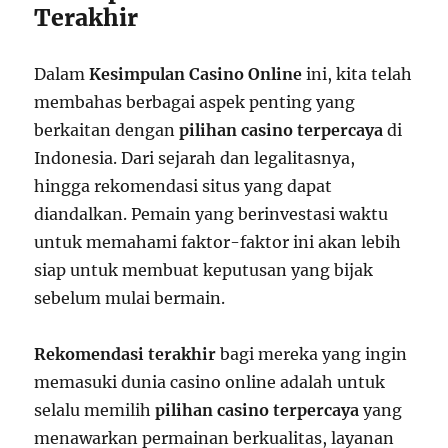
Terakhir
Dalam
Kesimpulan Casino Online
ini, kita telah
membahas berbagai aspek penting yang
berkaitan dengan
pilihan casino terpercaya
di
Indonesia. Dari sejarah dan legalitasnya,
hingga rekomendasi situs yang dapat
diandalkan. Pemain yang berinvestasi waktu
untuk memahami faktor-faktor ini akan lebih
siap untuk membuat keputusan yang bijak
sebelum mulai bermain.
Rekomendasi terakhir
bagi mereka yang ingin
memasuki dunia casino online adalah untuk
selalu memilih
pilihan casino terpercaya
yang
menawarkan permainan berkualitas, layanan