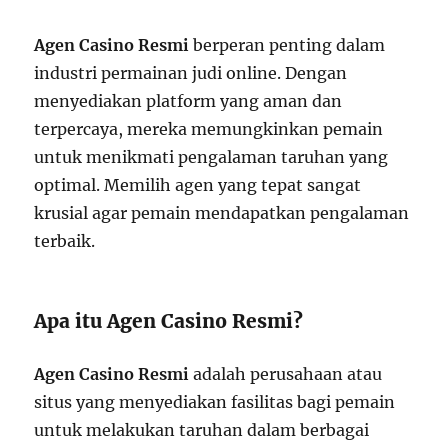
Agen Casino Resmi
berperan penting dalam
industri permainan judi online. Dengan
menyediakan platform yang aman dan
terpercaya, mereka memungkinkan pemain
untuk menikmati pengalaman taruhan yang
optimal. Memilih agen yang tepat sangat
krusial agar pemain mendapatkan pengalaman
terbaik.
Apa itu Agen Casino Resmi?
Agen Casino Resmi
adalah perusahaan atau
situs yang menyediakan fasilitas bagi pemain
untuk melakukan taruhan dalam berbagai