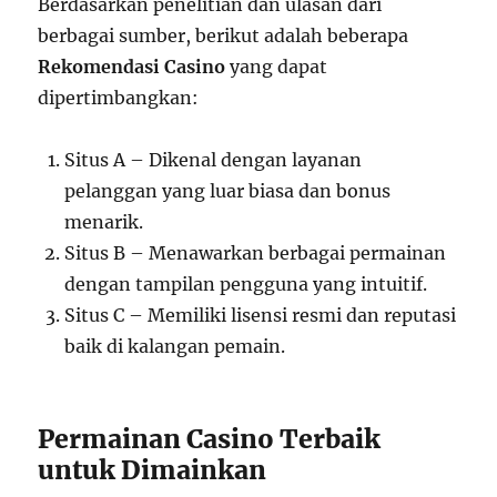
Berdasarkan penelitian dan ulasan dari
berbagai sumber, berikut adalah beberapa
Rekomendasi Casino
yang dapat
dipertimbangkan:
Situs A – Dikenal dengan layanan
pelanggan yang luar biasa dan bonus
menarik.
Situs B – Menawarkan berbagai permainan
dengan tampilan pengguna yang intuitif.
Situs C – Memiliki lisensi resmi dan reputasi
baik di kalangan pemain.
Permainan Casino Terbaik
untuk Dimainkan