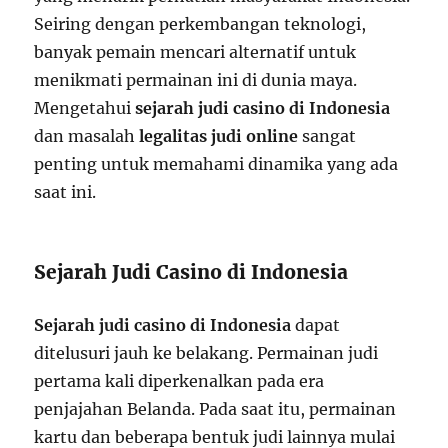
Seiring dengan perkembangan teknologi,
banyak pemain mencari alternatif untuk
menikmati permainan ini di dunia maya.
Mengetahui
sejarah judi casino di Indonesia
dan masalah
legalitas judi online
sangat
penting untuk memahami dinamika yang ada
saat ini.
Sejarah Judi Casino di Indonesia
Sejarah judi casino di Indonesia
dapat
ditelusuri jauh ke belakang. Permainan judi
pertama kali diperkenalkan pada era
penjajahan Belanda. Pada saat itu, permainan
kartu dan beberapa bentuk judi lainnya mulai