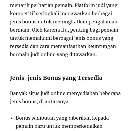
menarik perhatian pemain. Platform judi yang
kompetitif seringkali menawarkan berbagai
jenis bonus untuk meningkatkan pengalaman
bermain. Oleh karena itu, penting bagi pemain
untuk memahami berbagai jenis bonus yang
tersedia dan cara memanfaatkan keuntungan
bermain judi online yang ditawarkan.
Jenis-jenis Bonus yang Tersedia
Banyak situs judi online menyediakan beberapa
jenis bonus, di antaranya:
Bonus sambutan yang diberikan kepada
pemain baru untuk memperkenalkan