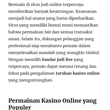
Bermain di situs judi online terpercaya
memberikan banyak keuntungan. Keamanan
menjadi hal utama yang harus diperhatikan.
Situs yang memiliki lisensi resmi memastikan
bahwa permainan fair dan semua transaksi
aman. Selain itu, dukungan pelanggan yang
profesional siap membantu pemain dalam
menyelesaikan masalah yang mungkin timbul.
Dengan memilih
bandar judi live
yang
terpercaya, pemain dapat merasa tenang dan
fokus pada pengalaman
taruhan kasino online
yang menguntungkan.
Permainan Kasino Online yang
Populer