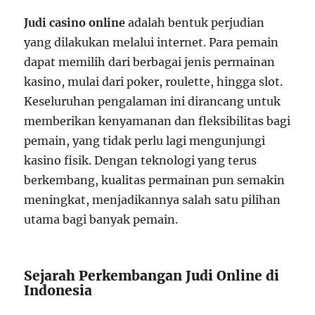
Judi casino online
adalah bentuk perjudian
yang dilakukan melalui internet. Para pemain
dapat memilih dari berbagai jenis permainan
kasino, mulai dari poker, roulette, hingga slot.
Keseluruhan pengalaman ini dirancang untuk
memberikan kenyamanan dan fleksibilitas bagi
pemain, yang tidak perlu lagi mengunjungi
kasino fisik. Dengan teknologi yang terus
berkembang, kualitas permainan pun semakin
meningkat, menjadikannya salah satu pilihan
utama bagi banyak pemain.
Sejarah Perkembangan Judi Online di
Indonesia