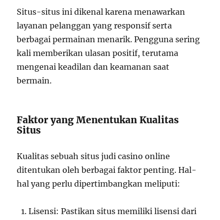
Situs-situs ini dikenal karena menawarkan
layanan pelanggan yang responsif serta
berbagai permainan menarik. Pengguna sering
kali memberikan ulasan positif, terutama
mengenai keadilan dan keamanan saat
bermain.
Faktor yang Menentukan Kualitas
Situs
Kualitas sebuah situs judi casino online
ditentukan oleh berbagai faktor penting. Hal-
hal yang perlu dipertimbangkan meliputi:
Lisensi: Pastikan situs memiliki lisensi dari