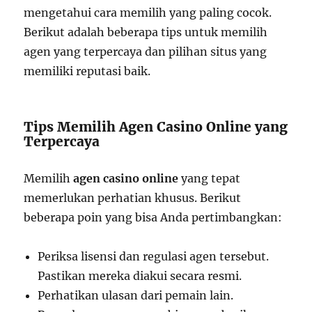
mengetahui cara memilih yang paling cocok.
Berikut adalah beberapa tips untuk memilih
agen yang terpercaya dan pilihan situs yang
memiliki reputasi baik.
Tips Memilih Agen Casino Online yang
Terpercaya
Memilih
agen casino online
yang tepat
memerlukan perhatian khusus. Berikut
beberapa poin yang bisa Anda pertimbangkan:
Periksa lisensi dan regulasi agen tersebut.
Pastikan mereka diakui secara resmi.
Perhatikan ulasan dari pemain lain.