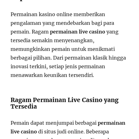
Permainan kasino online memberikan
pengalaman yang mendebarkan bagi para
pemain. Ragam
permainan live casino
yang
tersedia semakin menyenangkan,
memungkinkan pemain untuk menikmati
berbagai pilihan. Dari permainan klasik hingga
inovasi terkini, setiap jenis permainan
menawarkan keunikan tersendiri.
Ragam Permainan Live Casino yang
Tersedia
Pemain dapat menjumpai berbagai
permainan
live casino
di situs judi online. Beberapa