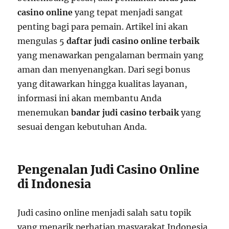
casino online
yang tepat menjadi sangat
penting bagi para pemain. Artikel ini akan
mengulas 5
daftar judi casino online terbaik
yang menawarkan pengalaman bermain yang
aman dan menyenangkan. Dari segi bonus
yang ditawarkan hingga kualitas layanan,
informasi ini akan membantu Anda
menemukan
bandar judi casino terbaik
yang
sesuai dengan kebutuhan Anda.
Pengenalan Judi Casino Online
di Indonesia
Judi casino online menjadi salah satu topik
yang menarik perhatian masyarakat Indonesia.