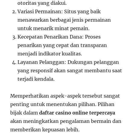
otoritas yang diakui.
Variasi Permainan: Situs yang baik
menawarkan berbagai jenis permainan
untuk menarik minat pemain.
Kecepatan Penarikan Dana: Proses
penarikan yang cepat dan transparan
menjadi indikator kualitas.
Layanan Pelanggan: Dukungan pelanggan
yang responsif akan sangat membantu saat
terjadi kendala.
Memperhatikan aspek-aspek tersebut sangat
penting untuk menentukan pilihan. Pilihan
bijak dalam
daftar casino online terpercaya
akan meningkatkan pengalaman bermain dan
memberikan kepuasan lebih.