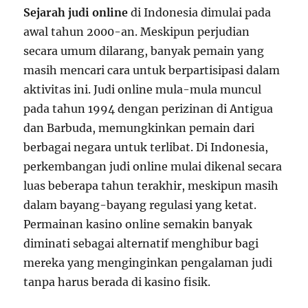
Sejarah judi online
di Indonesia dimulai pada
awal tahun 2000-an. Meskipun perjudian
secara umum dilarang, banyak pemain yang
masih mencari cara untuk berpartisipasi dalam
aktivitas ini. Judi online mula-mula muncul
pada tahun 1994 dengan perizinan di Antigua
dan Barbuda, memungkinkan pemain dari
berbagai negara untuk terlibat. Di Indonesia,
perkembangan judi online mulai dikenal secara
luas beberapa tahun terakhir, meskipun masih
dalam bayang-bayang regulasi yang ketat.
Permainan kasino online semakin banyak
diminati sebagai alternatif menghibur bagi
mereka yang menginginkan pengalaman judi
tanpa harus berada di kasino fisik.