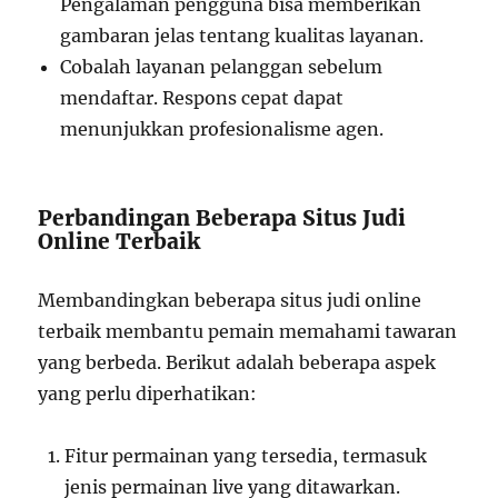
Pengalaman pengguna bisa memberikan
gambaran jelas tentang kualitas layanan.
Cobalah layanan pelanggan sebelum
mendaftar. Respons cepat dapat
menunjukkan profesionalisme agen.
Perbandingan Beberapa Situs Judi
Online Terbaik
Membandingkan beberapa situs judi online
terbaik membantu pemain memahami tawaran
yang berbeda. Berikut adalah beberapa aspek
yang perlu diperhatikan:
Fitur permainan yang tersedia, termasuk
jenis permainan live yang ditawarkan.