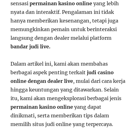
sensasi
permainan kasino online
yang lebih
nyata dan interaktif. Pengalaman ini tidak
hanya memberikan kesenangan, tetapi juga
memungkinkan pemain untuk berinteraksi
langsung dengan dealer melalui platform
bandar judi live.
Dalam artikel ini, kami akan membahas
berbagai aspek penting terkait
judi casino
online dengan dealer live
, mulai dari cara kerja
hingga keuntungan yang ditawarkan. Selain
itu, kami akan mengeksplorasi berbagai jenis
permainan kasino online
yang dapat
dinikmati, serta memberikan tips dalam
memilih situs judi online yang terpercaya.