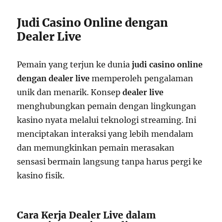
Judi Casino Online dengan
Dealer Live
Pemain yang terjun ke dunia
judi casino online
dengan dealer live
memperoleh pengalaman
unik dan menarik. Konsep
dealer live
menghubungkan pemain dengan lingkungan
kasino nyata melalui teknologi streaming. Ini
menciptakan interaksi yang lebih mendalam
dan memungkinkan pemain merasakan
sensasi bermain langsung tanpa harus pergi ke
kasino fisik.
Cara Kerja Dealer Live dalam