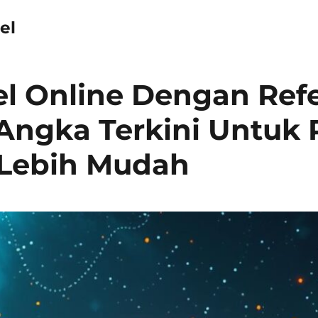
el
el Online Dengan Ref
 Angka Terkini Untuk
Lebih Mudah