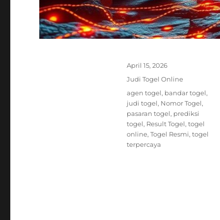
Posted
April 15, 2026
on
Categories
Judi Togel Online
Tags
agen togel
,
bandar togel
,
judi togel
,
Nomor Togel
,
pasaran togel
,
prediksi
togel
,
Result Togel
,
togel
online
,
Togel Resmi
,
togel
terpercaya