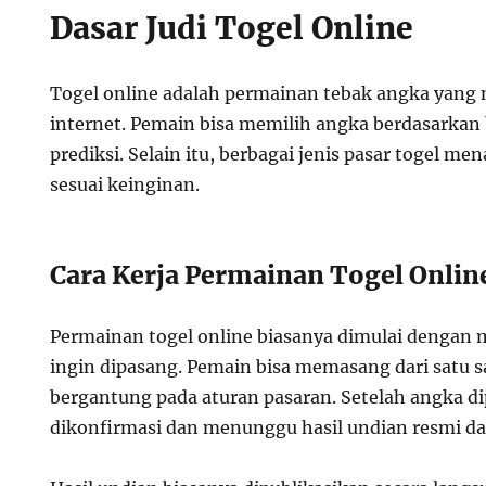
Dasar Judi Togel Online
Togel online adalah permainan tebak angka yang
internet. Pemain bisa memilih angka berdasarkan 
prediksi. Selain itu, berbagai jenis pasar togel m
sesuai keinginan.
Cara Kerja Permainan Togel Onlin
Permainan togel online biasanya dimulai dengan
ingin dipasang. Pemain bisa memasang dari satu 
bergantung pada aturan pasaran. Setelah angka di
dikonfirmasi dan menunggu hasil undian resmi dar