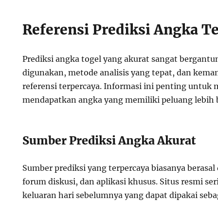
Referensi Prediksi Angka T
Prediksi angka togel yang akurat sangat bergant
digunakan, metode analisis yang tepat, dan kem
referensi terpercaya. Informasi ini penting unt
mendapatkan angka yang memiliki peluang lebih 
Sumber Prediksi Angka Akurat
Sumber prediksi yang terpercaya biasanya berasal d
forum diskusi, dan aplikasi khusus. Situs resmi se
keluaran hari sebelumnya yang dapat dipakai sebag