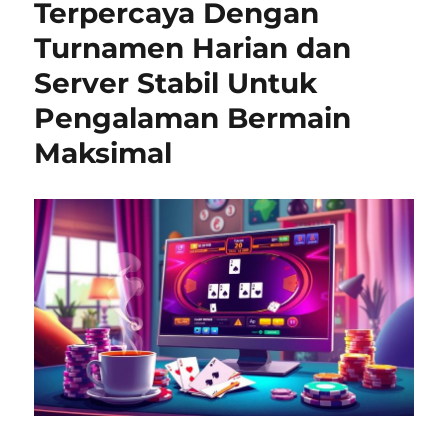
Terpercaya Dengan
Turnamen Harian dan
Server Stabil Untuk
Pengalaman Bermain
Maksimal