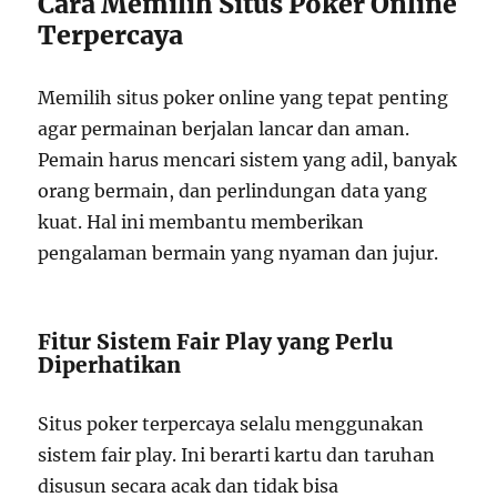
Cara Memilih Situs Poker Online
Terpercaya
Memilih situs poker online yang tepat penting
agar permainan berjalan lancar dan aman.
Pemain harus mencari sistem yang adil, banyak
orang bermain, dan perlindungan data yang
kuat. Hal ini membantu memberikan
pengalaman bermain yang nyaman dan jujur.
Fitur Sistem Fair Play yang Perlu
Diperhatikan
Situs poker terpercaya selalu menggunakan
sistem fair play. Ini berarti kartu dan taruhan
disusun secara acak dan tidak bisa