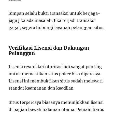
Simpan selalu bukti transaksi untuk berjaga-
jaga jika ada masalah. Jika terjadi transaksi
gagal, segera hubungi layanan pelanggan situs.
Verifikasi Lisensi dan Dukungan
Pelanggan
Lisensi resmi dari otoritas judi sangat penting
untuk memastikan situs poker bisa dipercaya.
Lisensi ini membuktikan situs sudah melewati
standar keamanan dan keadilan.
Situs terpercaya biasanya menunjukkan lisensi
di bagian bawah halaman utama. Pemain harus