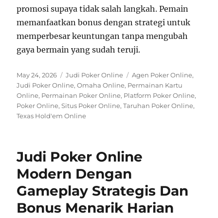
promosi supaya tidak salah langkah. Pemain
memanfaatkan bonus dengan strategi untuk
memperbesar keuntungan tanpa mengubah
gaya bermain yang sudah teruji.
P
C
T
May 24, 2026
Judi Poker Online
Agen Poker Online
,
o
a
a
Judi Poker Online
,
Omaha Online
,
Permainan Kartu
s
t
g
Online
,
Permainan Poker Online
,
Platform Poker Online
,
t
e
s
Poker Online
,
Situs Poker Online
,
Taruhan Poker Online
,
e
g
Texas Hold'em Online
d
o
o
r
n
i
Judi Poker Online
e
s
Modern Dengan
Gameplay Strategis Dan
Bonus Menarik Harian