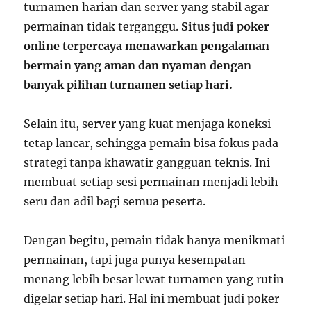
turnamen harian dan server yang stabil agar
permainan tidak terganggu.
Situs judi poker
online terpercaya menawarkan pengalaman
bermain yang aman dan nyaman dengan
banyak pilihan turnamen setiap hari.
Selain itu, server yang kuat menjaga koneksi
tetap lancar, sehingga pemain bisa fokus pada
strategi tanpa khawatir gangguan teknis. Ini
membuat setiap sesi permainan menjadi lebih
seru dan adil bagi semua peserta.
Dengan begitu, pemain tidak hanya menikmati
permainan, tapi juga punya kesempatan
menang lebih besar lewat turnamen yang rutin
digelar setiap hari. Hal ini membuat judi poker