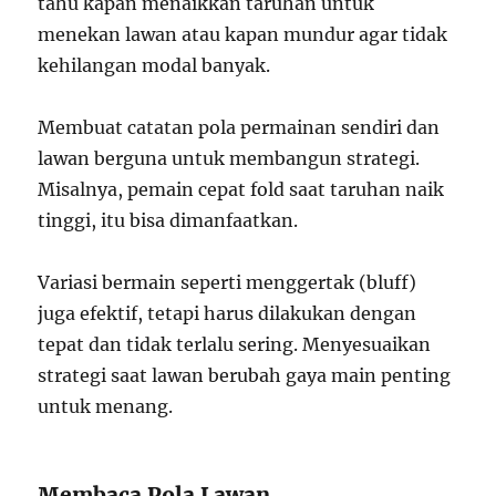
tahu kapan menaikkan taruhan untuk
menekan lawan atau kapan mundur agar tidak
kehilangan modal banyak.
Membuat catatan pola permainan sendiri dan
lawan berguna untuk membangun strategi.
Misalnya, pemain cepat fold saat taruhan naik
tinggi, itu bisa dimanfaatkan.
Variasi bermain seperti menggertak (bluff)
juga efektif, tetapi harus dilakukan dengan
tepat dan tidak terlalu sering. Menyesuaikan
strategi saat lawan berubah gaya main penting
untuk menang.
Membaca Pola Lawan