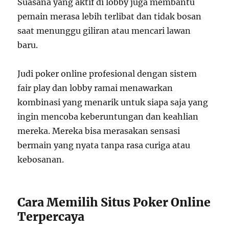
Suasana yang aktif di lobby juga membantu
pemain merasa lebih terlibat dan tidak bosan
saat menunggu giliran atau mencari lawan
baru.
Judi poker online profesional dengan sistem
fair play dan lobby ramai menawarkan
kombinasi yang menarik untuk siapa saja yang
ingin mencoba keberuntungan dan keahlian
mereka. Mereka bisa merasakan sensasi
bermain yang nyata tanpa rasa curiga atau
kebosanan.
Cara Memilih Situs Poker Online
Terpercaya