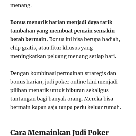
menang.
Bonus menarik harian menjadi daya tarik
tambahan yang membuat pemain semakin
betah bermain.
Bonus ini bisa berupa hadiah,
chip gratis, atau fitur khusus yang
meningkatkan peluang menang setiap hari.
Dengan kombinasi permainan strategis dan
bonus harian, judi poker online kini menjadi
pilihan menarik untuk hiburan sekaligus
tantangan bagi banyak orang. Mereka bisa
bermain kapan saja tanpa perlu keluar rumah.
Cara Memainkan Judi Poker