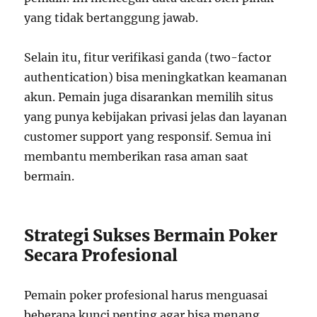
yang tidak bertanggung jawab.
Selain itu, fitur verifikasi ganda (two-factor
authentication) bisa meningkatkan keamanan
akun. Pemain juga disarankan memilih situs
yang punya kebijakan privasi jelas dan layanan
customer support yang responsif. Semua ini
membantu memberikan rasa aman saat
bermain.
Strategi Sukses Bermain Poker
Secara Profesional
Pemain poker profesional harus menguasai
beberapa kunci penting agar bisa menang