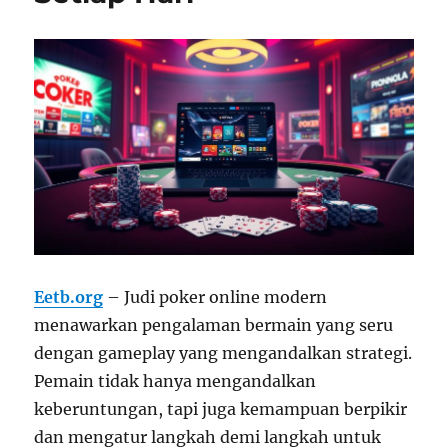
Eetb.org
– Judi poker online modern
menawarkan pengalaman bermain yang seru
dengan gameplay yang mengandalkan strategi.
Pemain tidak hanya mengandalkan
keberuntungan, tapi juga kemampuan berpikir
dan mengatur langkah demi langkah untuk