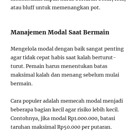
atau bluff untuk memenangkan pot.
Manajemen Modal Saat Bermain
Mengelola modal dengan baik sangat penting
agar tidak cepat habis saat kalah berturut-
turut. Pemain harus menentukan batas
maksimal kalah dan menang sebelum mulai
bermain.
Cara populer adalah memecah modal menjadi
beberapa bagian kecil agar risiko lebih kecil.
Contohnya, jika modal Rp1.000.000, batasi
taruhan maksimal Rp50.000 per putaran.