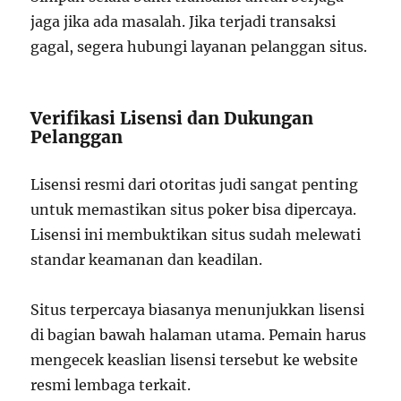
jaga jika ada masalah. Jika terjadi transaksi
gagal, segera hubungi layanan pelanggan situs.
Verifikasi Lisensi dan Dukungan
Pelanggan
Lisensi resmi dari otoritas judi sangat penting
untuk memastikan situs poker bisa dipercaya.
Lisensi ini membuktikan situs sudah melewati
standar keamanan dan keadilan.
Situs terpercaya biasanya menunjukkan lisensi
di bagian bawah halaman utama. Pemain harus
mengecek keaslian lisensi tersebut ke website
resmi lembaga terkait.