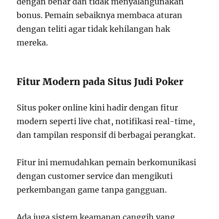
dengan benar dan tidak menyalahgunakan
bonus. Pemain sebaiknya membaca aturan
dengan teliti agar tidak kehilangan hak
mereka.
Fitur Modern pada Situs Judi Poker
Situs poker online kini hadir dengan fitur
modern seperti live chat, notifikasi real-time,
dan tampilan responsif di berbagai perangkat.
Fitur ini memudahkan pemain berkomunikasi
dengan customer service dan mengikuti
perkembangan game tanpa gangguan.
Ada juga sistem keamanan canggih yang