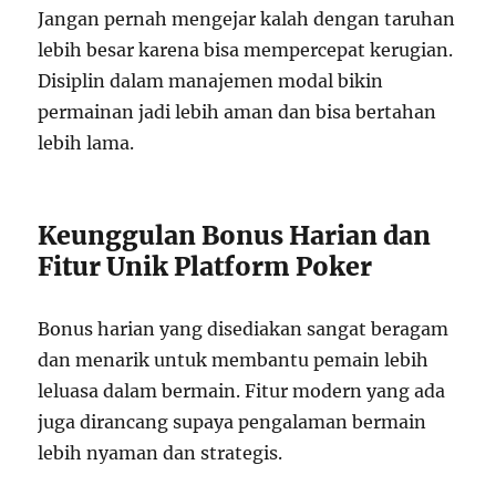
Jangan pernah mengejar kalah dengan taruhan
lebih besar karena bisa mempercepat kerugian.
Disiplin dalam manajemen modal bikin
permainan jadi lebih aman dan bisa bertahan
lebih lama.
Keunggulan Bonus Harian dan
Fitur Unik Platform Poker
Bonus harian yang disediakan sangat beragam
dan menarik untuk membantu pemain lebih
leluasa dalam bermain. Fitur modern yang ada
juga dirancang supaya pengalaman bermain
lebih nyaman dan strategis.