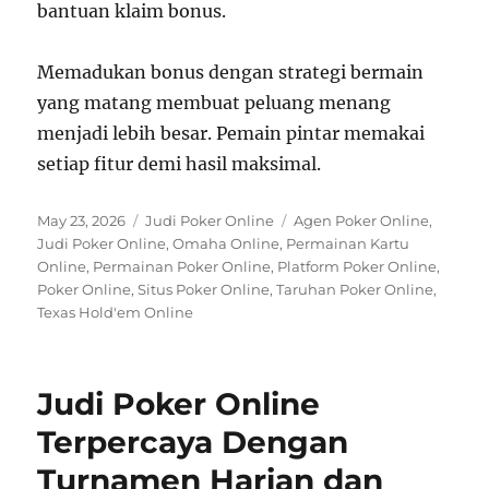
bantuan klaim bonus.
Memadukan bonus dengan strategi bermain
yang matang membuat peluang menang
menjadi lebih besar. Pemain pintar memakai
setiap fitur demi hasil maksimal.
P
C
T
May 23, 2026
Judi Poker Online
Agen Poker Online
,
o
a
a
Judi Poker Online
,
Omaha Online
,
Permainan Kartu
s
t
g
Online
,
Permainan Poker Online
,
Platform Poker Online
,
t
e
s
Poker Online
,
Situs Poker Online
,
Taruhan Poker Online
,
e
g
Texas Hold'em Online
d
o
o
r
n
i
Judi Poker Online
e
s
Terpercaya Dengan
Turnamen Harian dan