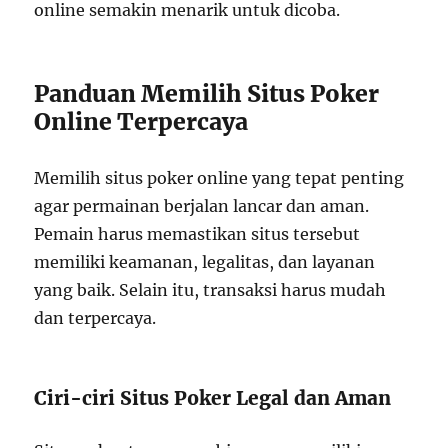
online semakin menarik untuk dicoba.
Panduan Memilih Situs Poker
Online Terpercaya
Memilih situs poker online yang tepat penting
agar permainan berjalan lancar dan aman.
Pemain harus memastikan situs tersebut
memiliki keamanan, legalitas, dan layanan
yang baik. Selain itu, transaksi harus mudah
dan terpercaya.
Ciri-ciri Situs Poker Legal dan Aman