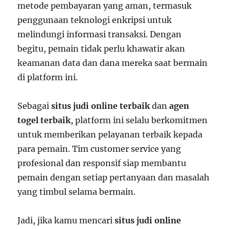
metode pembayaran yang aman, termasuk
penggunaan teknologi enkripsi untuk
melindungi informasi transaksi. Dengan
begitu, pemain tidak perlu khawatir akan
keamanan data dan dana mereka saat bermain
di platform ini.
Sebagai
situs judi online terbaik
dan
agen
togel terbaik
, platform ini selalu berkomitmen
untuk memberikan pelayanan terbaik kepada
para pemain. Tim customer service yang
profesional dan responsif siap membantu
pemain dengan setiap pertanyaan dan masalah
yang timbul selama bermain.
Jadi, jika kamu mencari
situs judi online