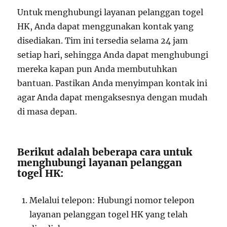
Untuk menghubungi layanan pelanggan togel
HK, Anda dapat menggunakan kontak yang
disediakan. Tim ini tersedia selama 24 jam
setiap hari, sehingga Anda dapat menghubungi
mereka kapan pun Anda membutuhkan
bantuan. Pastikan Anda menyimpan kontak ini
agar Anda dapat mengaksesnya dengan mudah
di masa depan.
Berikut adalah beberapa cara untuk
menghubungi layanan pelanggan
togel HK:
Melalui telepon: Hubungi nomor telepon
layanan pelanggan togel HK yang telah