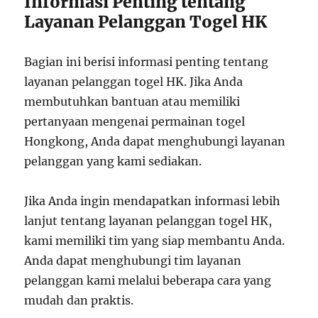
Informasi Penting tentang
Layanan Pelanggan Togel HK
Bagian ini berisi informasi penting tentang
layanan pelanggan togel HK. Jika Anda
membutuhkan bantuan atau memiliki
pertanyaan mengenai permainan togel
Hongkong, Anda dapat menghubungi layanan
pelanggan yang kami sediakan.
Jika Anda ingin mendapatkan informasi lebih
lanjut tentang layanan pelanggan togel HK,
kami memiliki tim yang siap membantu Anda.
Anda dapat menghubungi tim layanan
pelanggan kami melalui beberapa cara yang
mudah dan praktis.