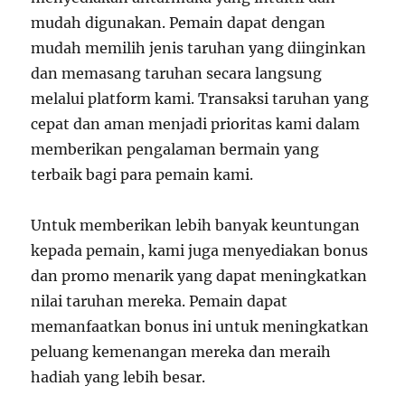
mudah digunakan. Pemain dapat dengan
mudah memilih jenis taruhan yang diinginkan
dan memasang taruhan secara langsung
melalui platform kami. Transaksi taruhan yang
cepat dan aman menjadi prioritas kami dalam
memberikan pengalaman bermain yang
terbaik bagi para pemain kami.
Untuk memberikan lebih banyak keuntungan
kepada pemain, kami juga menyediakan bonus
dan promo menarik yang dapat meningkatkan
nilai taruhan mereka. Pemain dapat
memanfaatkan bonus ini untuk meningkatkan
peluang kemenangan mereka dan meraih
hadiah yang lebih besar.