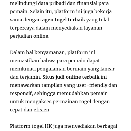
melindungi data pribadi dan finansial para
pemain. Selain itu, platform ini juga bekerja
sama dengan
agen togel terbaik
yang telah
terpercaya dalam menyediakan layanan
perjudian online.
Dalam hal kenyamanan, platform ini
memastikan bahwa para pemain dapat
menikmati pengalaman bermain yang lancar
dan terjamin.
Situs judi online terbaik
ini
menawarkan tampilan yang user-friendly dan
responsif, sehingga memudahkan pemain
untuk mengakses permainan togel dengan
cepat dan efisien.
Platform togel HK juga menyediakan berbagai