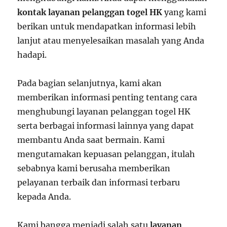
kontak layanan pelanggan togel HK
yang kami
berikan untuk mendapatkan informasi lebih
lanjut atau menyelesaikan masalah yang Anda
hadapi.
Pada bagian selanjutnya, kami akan
memberikan informasi penting tentang cara
menghubungi layanan pelanggan togel HK
serta berbagai informasi lainnya yang dapat
membantu Anda saat bermain. Kami
mengutamakan kepuasan pelanggan, itulah
sebabnya kami berusaha memberikan
pelayanan terbaik dan informasi terbaru
kepada Anda.
Kami bangga menjadi salah satu
layanan