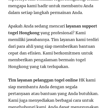
mengapa kami hadir untuk membantu Anda
dalam setiap langkah permainan Anda.
Apakah Anda sedang mencari
layanan support
togel Hongkong
yang profesional? Kami
memiliki jawabannya. Tim layanan kami terdiri
dari para ahli yang siap memberikan bantuan
cepat dan efisien. Kami berkomitmen untuk
memberikan pengalaman bermain togel
Hongkong yang tak terlupakan.
Tim layanan pelanggan togel online
HK kami
siap membantu Anda dengan segala
pertanyaan atau bantuan yang Anda butuhkan.
Kami juga menyediakan berbagai cara untuk
menghubungi kami. Anda dapat menggunakan