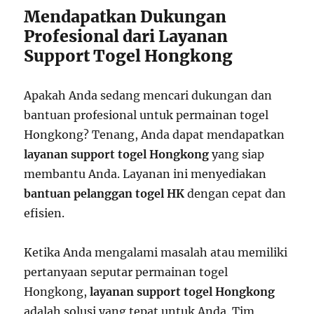
Mendapatkan Dukungan
Profesional dari Layanan
Support Togel Hongkong
Apakah Anda sedang mencari dukungan dan
bantuan profesional untuk permainan togel
Hongkong? Tenang, Anda dapat mendapatkan
layanan support togel Hongkong
yang siap
membantu Anda. Layanan ini menyediakan
bantuan pelanggan togel HK
dengan cepat dan
efisien.
Ketika Anda mengalami masalah atau memiliki
pertanyaan seputar permainan togel
Hongkong,
layanan support togel Hongkong
adalah solusi yang tepat untuk Anda. Tim