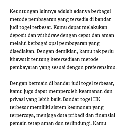
Keuntungan lainnya adalah adanya berbagai
metode pembayaran yang tersedia di bandar
judi togel terbesar. Kamu dapat melakukan
deposit dan withdraw dengan cepat dan aman
melalui berbagai opsi pembayaran yang
disediakan. Dengan demikian, kamu tak perlu
khawatir tentang ketersediaan metode
pembayaran yang sesuai dengan preferensimu.
Dengan bermain di bandar judi togel terbesar,
kamu juga dapat memperoleh keamanan dan
privasi yang lebih baik. Bandar togel HK
terbesar memiliki sistem keamanan yang
terpercaya, menjaga data pribadi dan finansial
pemain tetap aman dan terlindungi. Kamu