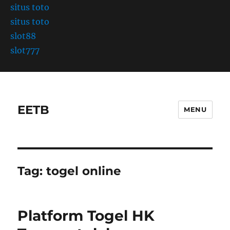
situs toto
situs toto
slot88
slot777
EETB
MENU
Tag:
togel online
Platform Togel HK