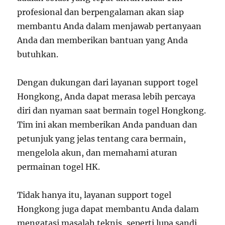
profesional dan berpengalaman akan siap
membantu Anda dalam menjawab pertanyaan
Anda dan memberikan bantuan yang Anda
butuhkan.
Dengan dukungan dari layanan support togel
Hongkong, Anda dapat merasa lebih percaya
diri dan nyaman saat bermain togel Hongkong.
Tim ini akan memberikan Anda panduan dan
petunjuk yang jelas tentang cara bermain,
mengelola akun, dan memahami aturan
permainan togel HK.
Tidak hanya itu, layanan support togel
Hongkong juga dapat membantu Anda dalam
mengatasi masalah teknis, seperti lupa sandi