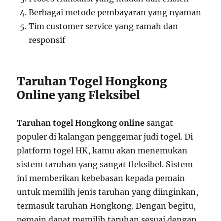
Berbagai metode pembayaran yang nyaman
Tim customer service yang ramah dan
responsif
Taruhan Togel Hongkong
Online yang Fleksibel
Taruhan togel Hongkong online
sangat
populer di kalangan penggemar judi togel. Di
platform togel HK, kamu akan menemukan
sistem taruhan yang sangat fleksibel. Sistem
ini memberikan kebebasan kepada pemain
untuk memilih jenis taruhan yang diinginkan,
termasuk taruhan Hongkong. Dengan begitu,
pemain dapat memilih taruhan sesuai dengan