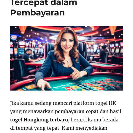
Tercepat dalam
Pembayaran
Jika kamu sedang mencari platform togel HK
yang menawarkan
pembayaran cepat
dan hasil
togel Hongkong terbaru
, berarti kamu berada
di tempat yang tepat. Kami menyediakan