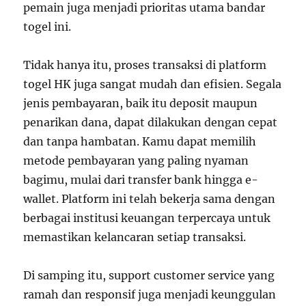
pemain juga menjadi prioritas utama bandar
togel ini.
Tidak hanya itu, proses transaksi di platform
togel HK juga sangat mudah dan efisien. Segala
jenis pembayaran, baik itu deposit maupun
penarikan dana, dapat dilakukan dengan cepat
dan tanpa hambatan. Kamu dapat memilih
metode pembayaran yang paling nyaman
bagimu, mulai dari transfer bank hingga e-
wallet. Platform ini telah bekerja sama dengan
berbagai institusi keuangan terpercaya untuk
memastikan kelancaran setiap transaksi.
Di samping itu, support customer service yang
ramah dan responsif juga menjadi keunggulan