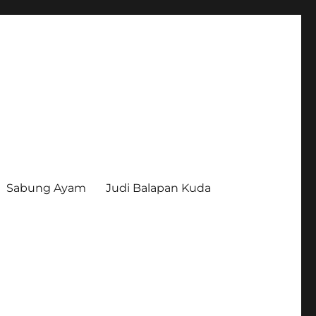
Sabung Ayam
Judi Balapan Kuda