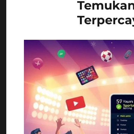
Temukan 
Terperca