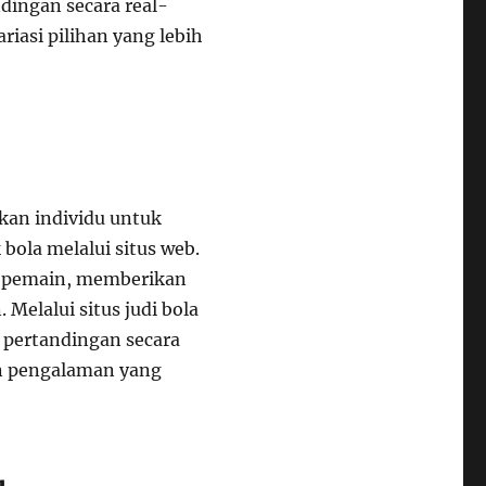
dingan secara real-
riasi pilihan yang lebih
kan individu untuk
bola melalui situs web.
eh pemain, memberikan
Melalui situs judi bola
 pertandingan secara
n pengalaman yang