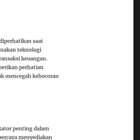
diperhatikan saat
gunakan teknologi
transaksi keuangan.
erikan perhatian
k mencegah kebocoran
kator penting dalam
terpercaya menyediakan