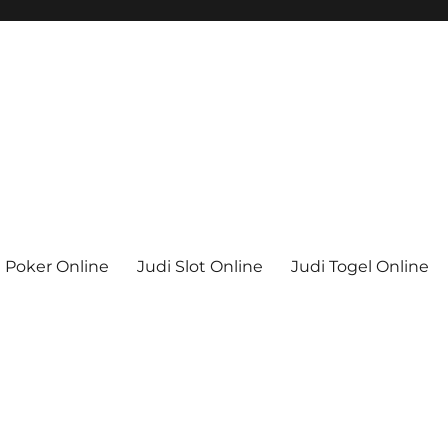
i Poker Online
Judi Slot Online
Judi Togel Online