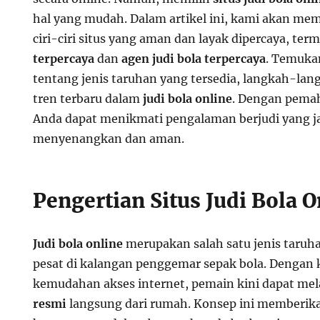
hal yang mudah. Dalam artikel ini, kami akan m
ciri-ciri situs yang aman dan layak dipercaya, te
terpercaya
dan
agen judi bola terpercaya
. Temuk
tentang jenis taruhan yang tersedia, langkah-lan
tren terbaru dalam
judi bola online
. Dengan pema
Anda dapat menikmati pengalaman berjudi yang j
menyenangkan dan aman.
Pengertian Situs Judi Bola O
Judi bola online
merupakan salah satu jenis taru
pesat di kalangan penggemar sepak bola. Dengan
kemudahan akses internet, pemain kini dapat m
resmi
langsung dari rumah. Konsep ini memberikan 