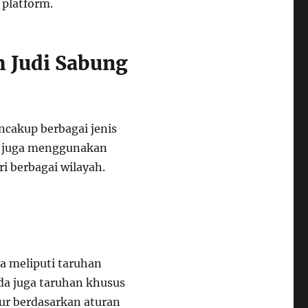
platform.
m Judi Sabung
ncakup berbagai jenis
ni juga menggunakan
 berbagai wilayah.
a meliputi taruhan
ada juga taruhan khusus
atur berdasarkan aturan