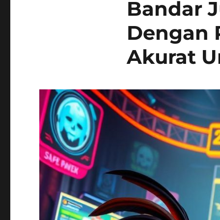
Bandar J
Dengan P
Akurat U