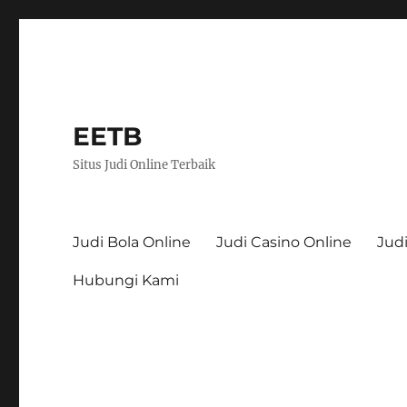
EETB
Situs Judi Online Terbaik
Judi Bola Online
Judi Casino Online
Jud
Hubungi Kami