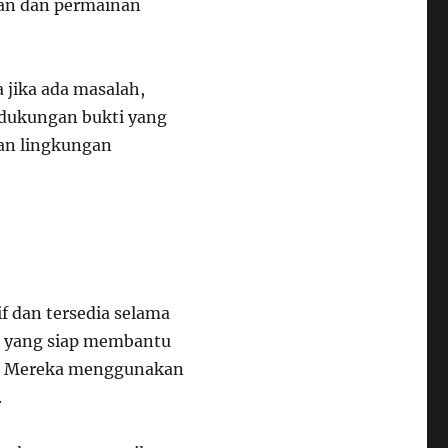
han dan permainan
 jika ada masalah,
 dukungan bukti yang
kan lingkungan
f dan tersedia selama
tih yang siap membantu
an. Mereka menggunakan
.