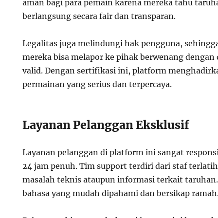
aman bagi para pemain karena mereka tahu taru
berlangsung secara fair dan transparan.
Legalitas juga melindungi hak pengguna, sehingga
mereka bisa melapor ke pihak berwenang dengan
valid. Dengan sertifikasi ini, platform menghadir
permainan yang serius dan terpercaya.
Layanan Pelanggan Eksklusif
Layanan pelanggan di platform ini sangat responsi
24 jam penuh. Tim support terdiri dari staf terla
masalah teknis ataupun informasi terkait taruh
bahasa yang mudah dipahami dan bersikap ramah