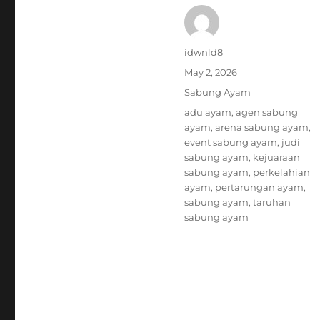
Author
idwnld8
Posted
May 2, 2026
on
Categories
Sabung Ayam
Tags
adu ayam
,
agen sabung
ayam
,
arena sabung ayam
,
event sabung ayam
,
judi
sabung ayam
,
kejuaraan
sabung ayam
,
perkelahian
ayam
,
pertarungan ayam
,
sabung ayam
,
taruhan
sabung ayam