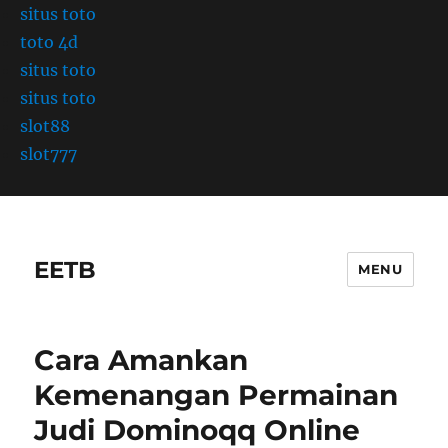
situs toto
toto 4d
situs toto
situs toto
slot88
slot777
EETB
MENU
Cara Amankan
Kemenangan Permainan
Judi Dominoqq Online