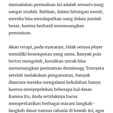
memainkan permainan ini adalah sesuatu yang
sangat mudah. Bahkan, dalam hitungan menit,
mereka bisa mendapatkan uang dalam jumlah
besar, karena berhasil memenangkan
permainan.
Akan tetapi, pada nyatanya, tidak semua
player
memiliki kesempatan yang sama. Banyak pula
bettor mengeluh, kesulitan untuk bisa
memenangkan permainan dominoqq. Ternyata
setelah melakukan pengamatan, banyak
diantara mereka mengalami kekalahan hanya
karena menyepelekan beberapa hal dasar.
Karena itu, Anda setidaknya harus
memperhatikan berbagai macam langkah-
langkah dasar namun rahasia di bawah ini, agar