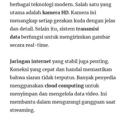
berbagai teknologi modern. Salah satu yang
utama adalah
kamera HD
. Kamera ini
menangkap setiap gerakan kuda dengan jelas
dan detail. Selain itu, sistem
transmisi
data
berfungsi untuk mengirimkan gambar
secara real-time.
Jaringan internet
yang stabil juga penting.
Koneksi yang cepat dan handal memastikan
bahwa siaran tidak terputus. Banyak penyedia
menggunakan
cloud computing
untuk
menyimpan dan mengelola data video. Ini
membantu dalam mengurangi gangguan saat
streaming.