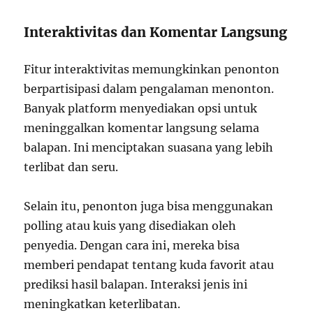
Interaktivitas dan Komentar Langsung
Fitur interaktivitas memungkinkan penonton
berpartisipasi dalam pengalaman menonton.
Banyak platform menyediakan opsi untuk
meninggalkan komentar langsung selama
balapan. Ini menciptakan suasana yang lebih
terlibat dan seru.
Selain itu, penonton juga bisa menggunakan
polling atau kuis yang disediakan oleh
penyedia. Dengan cara ini, mereka bisa
memberi pendapat tentang kuda favorit atau
prediksi hasil balapan. Interaksi jenis ini
meningkatkan keterlibatan.