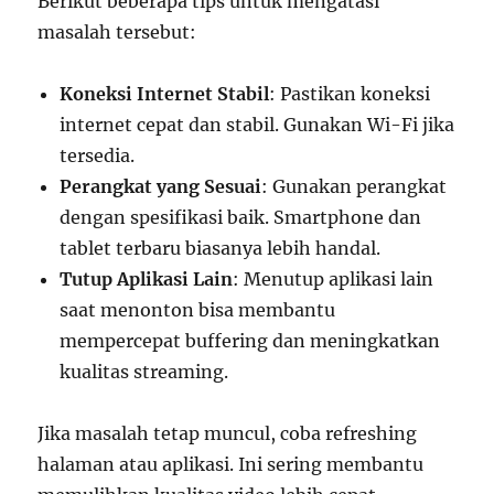
Berikut beberapa tips untuk mengatasi
masalah tersebut:
Koneksi Internet Stabil
: Pastikan koneksi
internet cepat dan stabil. Gunakan Wi-Fi jika
tersedia.
Perangkat yang Sesuai
: Gunakan perangkat
dengan spesifikasi baik. Smartphone dan
tablet terbaru biasanya lebih handal.
Tutup Aplikasi Lain
: Menutup aplikasi lain
saat menonton bisa membantu
mempercepat buffering dan meningkatkan
kualitas streaming.
Jika masalah tetap muncul, coba refreshing
halaman atau aplikasi. Ini sering membantu