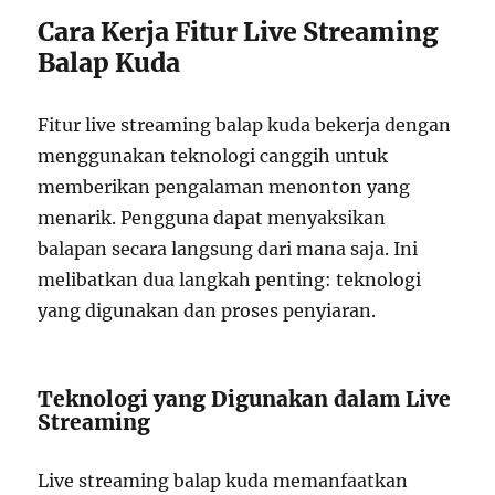
Cara Kerja Fitur Live Streaming
Balap Kuda
Fitur live streaming balap kuda bekerja dengan
menggunakan teknologi canggih untuk
memberikan pengalaman menonton yang
menarik. Pengguna dapat menyaksikan
balapan secara langsung dari mana saja. Ini
melibatkan dua langkah penting: teknologi
yang digunakan dan proses penyiaran.
Teknologi yang Digunakan dalam Live
Streaming
Live streaming balap kuda memanfaatkan