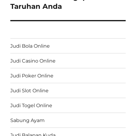
s
v
x
Taruhan Anda
p
t
i
o
p
s
g
o
t
s
a
:
Judi Bola Online
t
t
:
Judi Casino Online
i
Judi Poker Online
o
Judi Slot Online
n
Judi Togel Online
Sabung Ayam
Judi Balapan Kuda