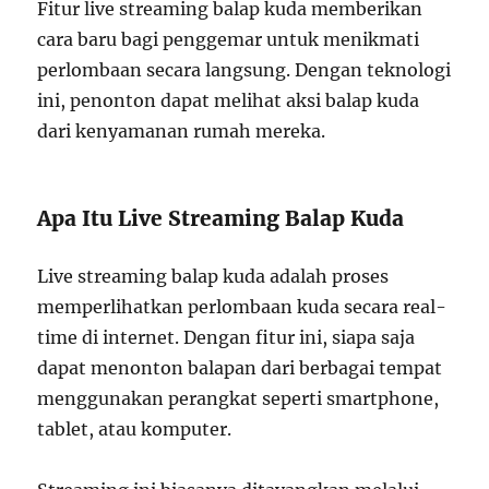
Fitur live streaming balap kuda memberikan
cara baru bagi penggemar untuk menikmati
perlombaan secara langsung. Dengan teknologi
ini, penonton dapat melihat aksi balap kuda
dari kenyamanan rumah mereka.
Apa Itu Live Streaming Balap Kuda
Live streaming balap kuda adalah proses
memperlihatkan perlombaan kuda secara real-
time di internet. Dengan fitur ini, siapa saja
dapat menonton balapan dari berbagai tempat
menggunakan perangkat seperti smartphone,
tablet, atau komputer.