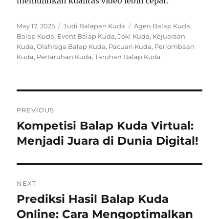
memulihkan kualitas video lebih cepat.
P
C
T
May 17, 2025
Judi Balapan Kuda
Agen Balap Kuda
,
o
a
a
Balap Kuda
,
Event Balap Kuda
,
Joki Kuda
,
Kejuaraan
s
t
g
Kuda
,
Olahraga Balap Kuda
,
Pacuan Kuda
,
Perlombaan
t
e
s
Kuda
,
Pertaruhan Kuda
,
Taruhan Balap Kuda
e
g
d
o
o
r
n
i
P
e
PREVIOUS
s
o
Kompetisi Balap Kuda Virtual:
P
r
Menjadi Juara di Dunia Digital!
s
e
t
v
i
n
NEXT
o
Prediksi Hasil Balap Kuda
N
a
u
e
Online: Cara Mengoptimalkan