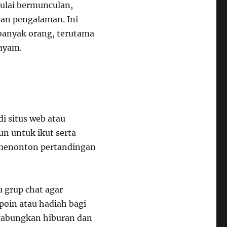
ulai bermunculan,
dan pengalaman. Ini
banyak orang, terutama
 ayam.
i situs web atau
n untuk ikut serta
 menonton pertandingan
 grup chat agar
 poin atau hadiah bagi
gabungkan hiburan dan