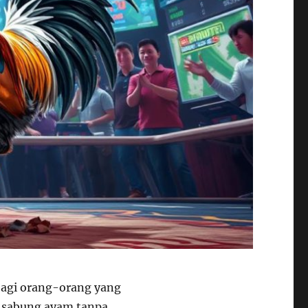
bagi orang-orang yang
g sabung ayam tanpa