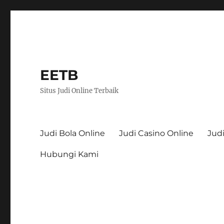
EETB
Situs Judi Online Terbaik
Judi Bola Online
Judi Casino Online
Jud
Hubungi Kami