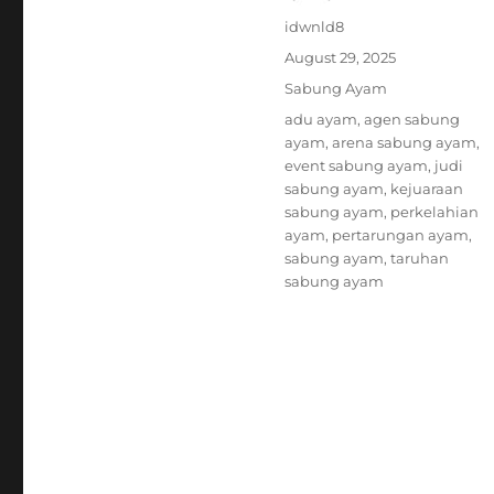
Author
idwnld8
Posted
August 29, 2025
on
Categories
Sabung Ayam
Tags
adu ayam
,
agen sabung
ayam
,
arena sabung ayam
,
event sabung ayam
,
judi
sabung ayam
,
kejuaraan
sabung ayam
,
perkelahian
ayam
,
pertarungan ayam
,
sabung ayam
,
taruhan
sabung ayam