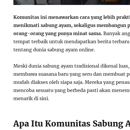
Komunitas ini menawarkan cara yang lebih prakt
menikmati sabung ayam, sekaligus membangun 
orang-orang yang punya minat sama.
Banyak angg
tempat terbaik untuk mendapatkan berita terbaru 
tentang dunia sabung ayam online.
Meski dunia sabung ayam tradisional dikenal luas
membawa suasana baru yang seru dan membuat pe
mudah diakses oleh siapa saja. Mereka yang penas
mencoba sesuatu yang berbeda pasti akan menem
menarik di sini.
Apa Itu Komunitas Sabung 