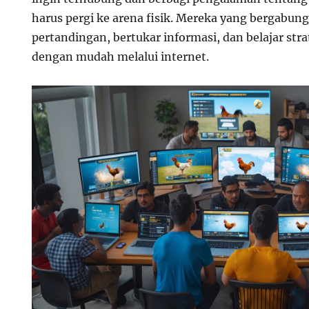
harus pergi ke arena fisik. Mereka yang bergabun
pertandingan, bertukar informasi, dan belajar stra
dengan mudah melalui internet.