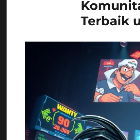
Komunit
Terbaik