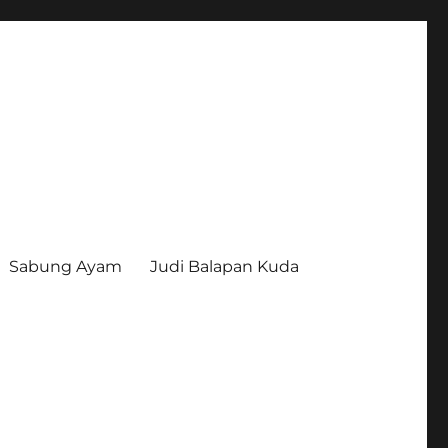
Sabung Ayam
Judi Balapan Kuda