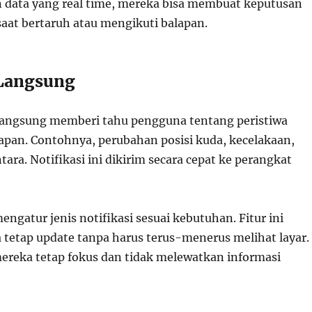
 data yang real time, mereka bisa membuat keputusan
saat bertaruh atau mengikuti balapan.
 Langsung
i langsung memberi tahu pengguna tentang peristiwa
lapan. Contohnya, perubahan posisi kuda, kecelakaan,
tara. Notifikasi ini dikirim secara cepat ke perangkat
ngatur jenis notifikasi sesuai kebutuhan. Fitur ini
tetap update tanpa harus terus-menerus melihat layar.
reka tetap fokus dan tidak melewatkan informasi