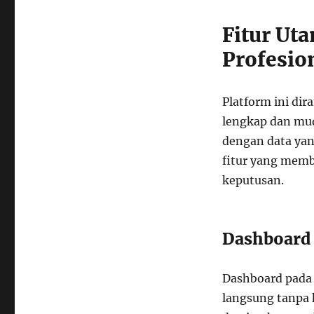
Fitur Ut
Profesio
Platform ini di
lengkap dan mu
dengan data yang
fitur yang memb
keputusan.
Dashboard 
Dashboard pada 
langsung tanpa 