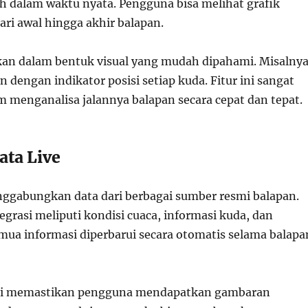
h dalam waktu nyata. Pengguna bisa melihat grafik
ari awal hingga akhir balapan.
ikan dalam bentuk visual yang mudah dipahami. Misalnya
an dengan indikator posisi setiap kuda. Fitur ini sangat
menganalisa jalannya balapan secara cepat dan tepat.
ata Live
nggabungkan data dari berbagai sumber resmi balapan.
egrasi meliputi kondisi cuaca, informasi kuda, dan
Semua informasi diperbarui secara otomatis selama balapa
 ini memastikan pengguna mendapatkan gambaran