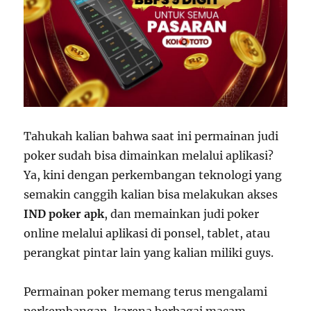
Tahukah kalian bahwa saat ini permainan judi
poker sudah bisa dimainkan melalui aplikasi?
Ya, kini dengan perkembangan teknologi yang
semakin canggih kalian bisa melakukan akses
IND poker apk
, dan memainkan judi poker
online melalui aplikasi di ponsel, tablet, atau
perangkat pintar lain yang kalian miliki guys.
Permainan poker memang terus mengalami
perkembangan, karena berbagai macam