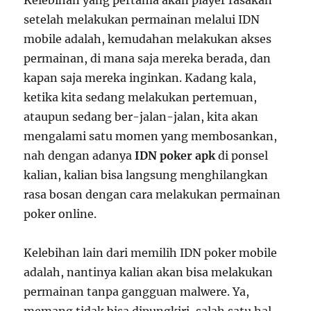
setelah melakukan permainan melalui IDN
mobile adalah, kemudahan melakukan akses
permainan, di mana saja mereka berada, dan
kapan saja mereka inginkan. Kadang kala,
ketika kita sedang melakukan pertemuan,
ataupun sedang ber-jalan-jalan, kita akan
mengalami satu momen yang membosankan,
nah dengan adanya
IDN poker apk
di ponsel
kalian, kalian bisa langsung menghilangkan
rasa bosan dengan cara melakukan permainan
poker online.
Kelebihan lain dari memilih IDN poker mobile
adalah, nantinya kalian akan bisa melakukan
permainan tanpa gangguan malwere. Ya,
memang tidak bisa dipungkiri, salah satu hal