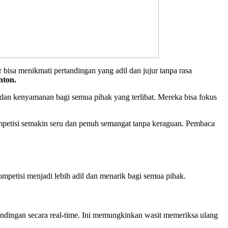
sa menikmati pertandingan yang adil dan jujur tanpa rasa
nton.
 dan kenyamanan bagi semua pihak yang terlibat. Mereka bisa fokus
kompetisi semakin seru dan penuh semangat tanpa keraguan. Pembaca
mpetisi menjadi lebih adil dan menarik bagi semua pihak.
ndingan secara real-time. Ini memungkinkan wasit memeriksa ulang