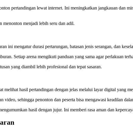
nonton pertandingan lewat internet. Ini meningkatkan jangkauan dan mi
n menonton menjadi lebih seru dan adil.
ran ini mengatur durasi pertarungan, batasan jenis serangan, dan kese
hiburan. Setiap arena mengikuti panduan yang sama agar perlakuan ter
usan yang diambil lebih profesional dan tepat sasaran.
 melihat hasil pertandingan dengan jelas melalui layar digital yang me
an video, sehingga penonton dan peserta bisa mengawasi keadilan dala
engumumkan hasil dengan jujur. Ini memberi rasa aman dan kepercayaa
paran