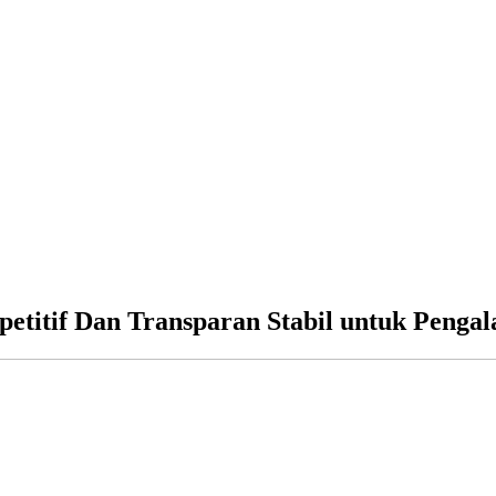
itif Dan Transparan Stabil untuk Pengal