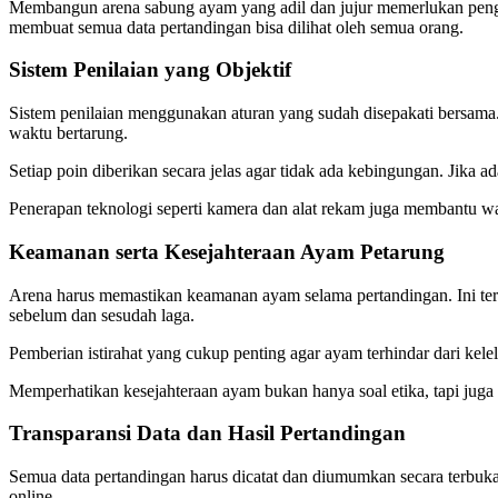
Membangun arena sabung ayam yang adil dan jujur memerlukan pengat
membuat semua data pertandingan bisa dilihat oleh semua orang.
Sistem Penilaian yang Objektif
Sistem penilaian menggunakan aturan yang sudah disepakati bersama. 
waktu bertarung.
Setiap poin diberikan secara jelas agar tidak ada kebingungan. Jika a
Penerapan teknologi seperti kamera dan alat rekam juga membantu was
Keamanan serta Kesejahteraan Ayam Petarung
Arena harus memastikan keamanan ayam selama pertandingan. Ini ter
sebelum dan sesudah laga.
Pemberian istirahat yang cukup penting agar ayam terhindar dari kel
Memperhatikan kesejahteraan ayam bukan hanya soal etika, tapi juga 
Transparansi Data dan Hasil Pertandingan
Semua data pertandingan harus dicatat dan diumumkan secara terbuka.
online.