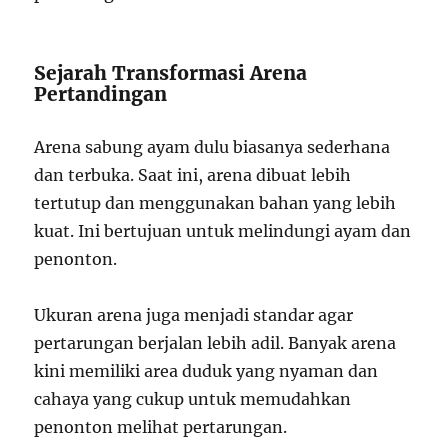
Sejarah Transformasi Arena
Pertandingan
Arena sabung ayam dulu biasanya sederhana
dan terbuka. Saat ini, arena dibuat lebih
tertutup dan menggunakan bahan yang lebih
kuat. Ini bertujuan untuk melindungi ayam dan
penonton.
Ukuran arena juga menjadi standar agar
pertarungan berjalan lebih adil. Banyak arena
kini memiliki area duduk yang nyaman dan
cahaya yang cukup untuk memudahkan
penonton melihat pertarungan.