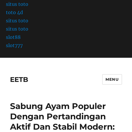
situs toto
toto 4d
situs toto
situs toto
slot88
slot777
EETB
MENU
Sabung Ayam Populer
Dengan Pertandingan
Aktif Dan Stabil Modern: