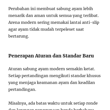
Perubahan ini membuat sabung ayam lebih
menarik dan aman untuk semua yang terlibat.
Arena modern sering memakai lantai anti-slip
agar ayam tidak mudah terpeleset saat
bertarung.
Penerapan Aturan dan Standar Baru
Aturan sabung ayam modern semakin ketat.
Setiap pertandingan mengikuti standar khusus
yang menjaga keamanan ayam dan keadilan
pertandingan.
Misalnya, ada batas waktu untuk setiap ronde
dan larangan penggunaan benda berbahaya.