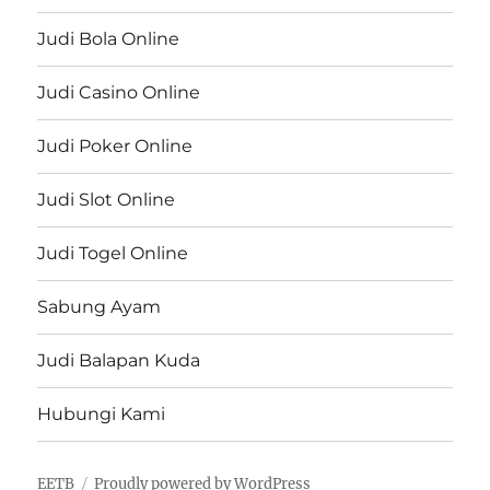
t
o
:
Judi Bola Online
n
Judi Casino Online
Judi Poker Online
Judi Slot Online
Judi Togel Online
Sabung Ayam
Judi Balapan Kuda
Hubungi Kami
EETB
Proudly powered by WordPress