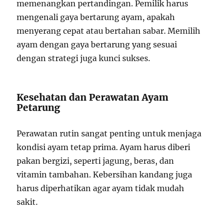
memenangkan pertandingan. Pemilik harus
mengenali gaya bertarung ayam, apakah
menyerang cepat atau bertahan sabar. Memilih
ayam dengan gaya bertarung yang sesuai
dengan strategi juga kunci sukses.
Kesehatan dan Perawatan Ayam
Petarung
Perawatan rutin sangat penting untuk menjaga
kondisi ayam tetap prima. Ayam harus diberi
pakan bergizi, seperti jagung, beras, dan
vitamin tambahan. Kebersihan kandang juga
harus diperhatikan agar ayam tidak mudah
sakit.