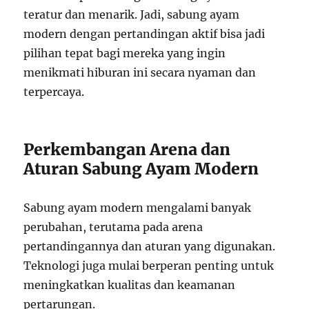
teratur dan menarik. Jadi, sabung ayam
modern dengan pertandingan aktif bisa jadi
pilihan tepat bagi mereka yang ingin
menikmati hiburan ini secara nyaman dan
terpercaya.
Perkembangan Arena dan
Aturan Sabung Ayam Modern
Sabung ayam modern mengalami banyak
perubahan, terutama pada arena
pertandingannya dan aturan yang digunakan.
Teknologi juga mulai berperan penting untuk
meningkatkan kualitas dan keamanan
pertarungan.