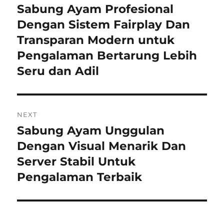
o
Sabung Ayam Profesional
P
r
Dengan Sistem Fairplay Dan
s
e
Transparan Modern untuk
t
v
Pengalaman Bertarung Lebih
i
n
Seru dan Adil
o
a
u
s
v
NEXT
p
i
Sabung Ayam Unggulan
N
o
e
Dengan Visual Menarik Dan
s
g
x
Server Stabil Untuk
t
a
t
Pengalaman Terbaik
:
p
t
o
i
s