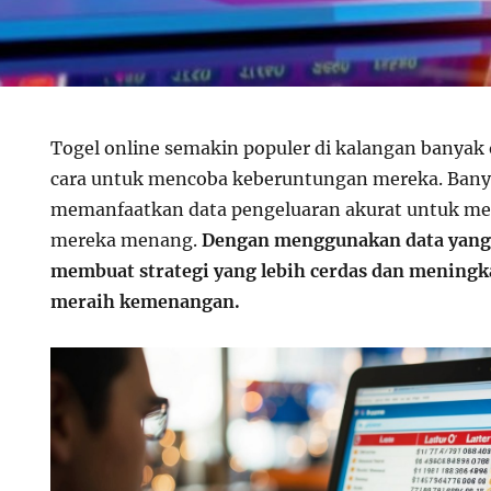
Togel online semakin populer di kalangan banyak
cara untuk mencoba keberuntungan mereka. Ban
memanfaatkan data pengeluaran akurat untuk m
mereka menang.
Dengan menggunakan data yang 
membuat strategi yang lebih cerdas dan menin
meraih kemenangan.