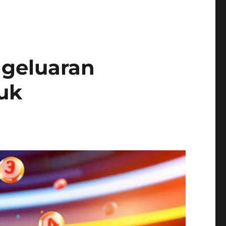
ngeluaran
uk