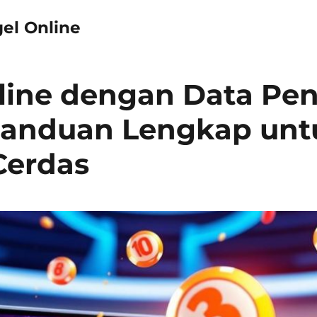
el Online
line dengan Data Pe
Panduan Lengkap unt
Cerdas