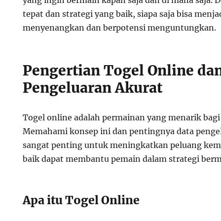
tepat dan strategi yang baik, siapa saja bisa menja
menyenangkan dan berpotensi menguntungkan.
Pengertian Togel Online da
Pengeluaran Akurat
Togel online adalah permainan yang menarik bagi
Memahami konsep ini dan pentingnya data penge
sangat penting untuk meningkatkan peluang kem
baik dapat membantu pemain dalam strategi berm
Apa itu Togel Online