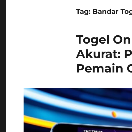
Tag:
Bandar Tog
Togel On
Akurat: 
Pemain 