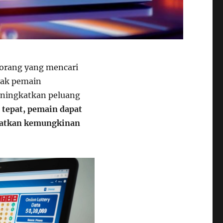
 orang yang mencari
yak pemain
eningkatkan peluang
tepat, pemain dapat
gkatkan kemungkinan