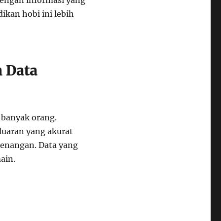
dikan hobi ini lebih
n Data
 banyak orang.
luaran yang akurat
enangan. Data yang
ain.