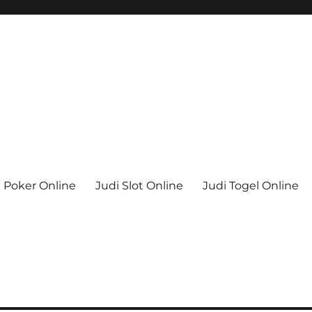
i Poker Online
Judi Slot Online
Judi Togel Online