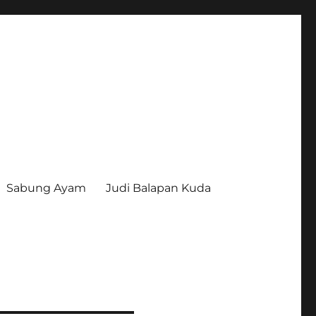
Sabung Ayam
Judi Balapan Kuda