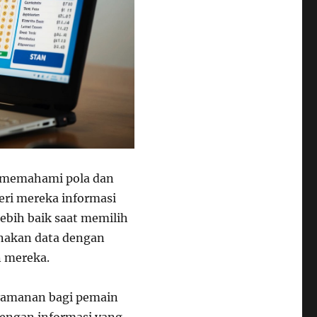
 memahami pola dan
eri mereka informasi
ebih baik saat memilih
nakan data dengan
 mereka.
yamanan bagi pemain
Dengan informasi yang