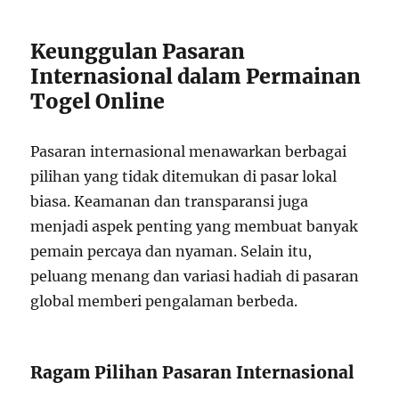
Keunggulan Pasaran
Internasional dalam Permainan
Togel Online
Pasaran internasional menawarkan berbagai
pilihan yang tidak ditemukan di pasar lokal
biasa. Keamanan dan transparansi juga
menjadi aspek penting yang membuat banyak
pemain percaya dan nyaman. Selain itu,
peluang menang dan variasi hadiah di pasaran
global memberi pengalaman berbeda.
Ragam Pilihan Pasaran Internasional