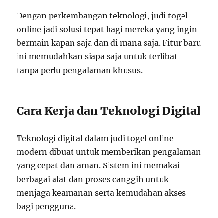
Dengan perkembangan teknologi, judi togel
online jadi solusi tepat bagi mereka yang ingin
bermain kapan saja dan di mana saja. Fitur baru
ini memudahkan siapa saja untuk terlibat
tanpa perlu pengalaman khusus.
Cara Kerja dan Teknologi Digital
Teknologi digital dalam judi togel online
modern dibuat untuk memberikan pengalaman
yang cepat dan aman. Sistem ini memakai
berbagai alat dan proses canggih untuk
menjaga keamanan serta kemudahan akses
bagi pengguna.