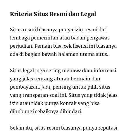
Kriteria Situs Resmi dan Legal
Situs resmi biasanya punya izin resmi dari
lembaga pemerintah atau badan pengawas
perjudian. Pemain bisa cek lisensi ini biasanya
ada di bagian bawah halaman utama situs.
Situs legal juga sering menawarkan informasi
yang jelas tentang aturan bermain dan
pembayaran. Jadi, penting untuk pilih situs
yang transparan soal ini. Situs yang tidak jelas
izin atau tidak punya kontak yang bisa
dihubungi sebaiknya dihindari.
Selain itu, situs resmi biasanya punya reputasi