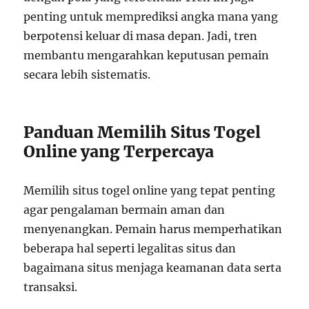
penting untuk memprediksi angka mana yang
berpotensi keluar di masa depan. Jadi, tren
membantu mengarahkan keputusan pemain
secara lebih sistematis.
Panduan Memilih Situs Togel
Online yang Terpercaya
Memilih situs togel online yang tepat penting
agar pengalaman bermain aman dan
menyenangkan. Pemain harus memperhatikan
beberapa hal seperti legalitas situs dan
bagaimana situs menjaga keamanan data serta
transaksi.