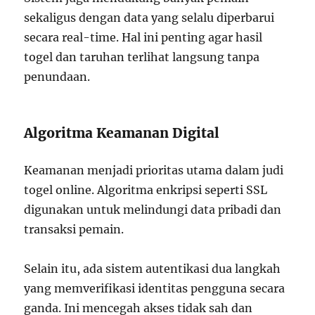
sekaligus dengan data yang selalu diperbarui
secara real-time. Hal ini penting agar hasil
togel dan taruhan terlihat langsung tanpa
penundaan.
Algoritma Keamanan Digital
Keamanan menjadi prioritas utama dalam judi
togel online. Algoritma enkripsi seperti SSL
digunakan untuk melindungi data pribadi dan
transaksi pemain.
Selain itu, ada sistem autentikasi dua langkah
yang memverifikasi identitas pengguna secara
ganda. Ini mencegah akses tidak sah dan