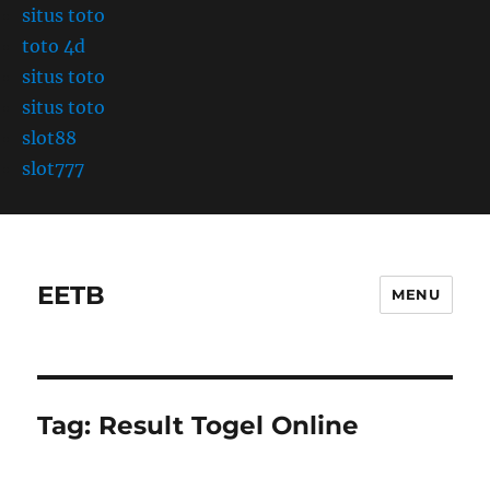
situs toto
toto 4d
situs toto
situs toto
slot88
slot777
EETB
MENU
Tag:
Result Togel Online