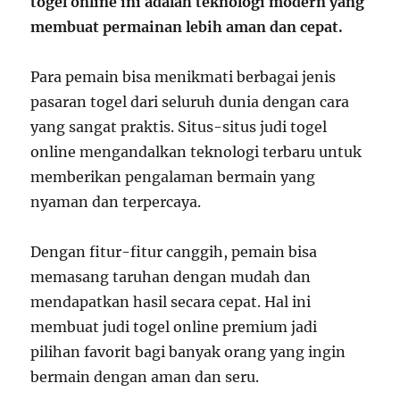
togel online ini adalah teknologi modern yang
membuat permainan lebih aman dan cepat.
Para pemain bisa menikmati berbagai jenis
pasaran togel dari seluruh dunia dengan cara
yang sangat praktis. Situs-situs judi togel
online mengandalkan teknologi terbaru untuk
memberikan pengalaman bermain yang
nyaman dan terpercaya.
Dengan fitur-fitur canggih, pemain bisa
memasang taruhan dengan mudah dan
mendapatkan hasil secara cepat. Hal ini
membuat judi togel online premium jadi
pilihan favorit bagi banyak orang yang ingin
bermain dengan aman dan seru.