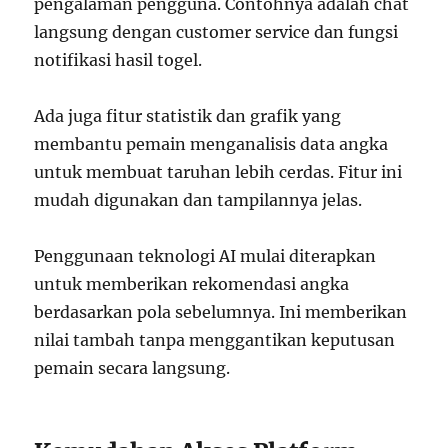
pengalaman pengguna. Contohnya adalah chat
langsung dengan customer service dan fungsi
notifikasi hasil togel.
Ada juga fitur statistik dan grafik yang
membantu pemain menganalisis data angka
untuk membuat taruhan lebih cerdas. Fitur ini
mudah digunakan dan tampilannya jelas.
Penggunaan teknologi AI mulai diterapkan
untuk memberikan rekomendasi angka
berdasarkan pola sebelumnya. Ini memberikan
nilai tambah tanpa menggantikan keputusan
pemain secara langsung.