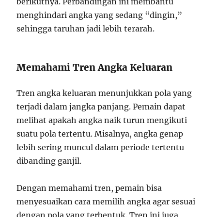
berikutnya. Perbandingan ini membantu
menghindari angka yang sedang “dingin,”
sehingga taruhan jadi lebih terarah.
Memahami Tren Angka Keluaran
Tren angka keluaran menunjukkan pola yang
terjadi dalam jangka panjang. Pemain dapat
melihat apakah angka naik turun mengikuti
suatu pola tertentu. Misalnya, angka genap
lebih sering muncul dalam periode tertentu
dibanding ganjil.
Dengan memahami tren, pemain bisa
menyesuaikan cara memilih angka agar sesuai
dengan pola yang terbentuk. Tren ini juga