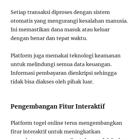
Setiap transaksi diproses dengan sistem
otomatis yang mengurangi kesalahan manusia.
Ini memastikan dana masuk atau keluar
dengan benar dan tepat waktu.
Platform juga memakai teknologi keamanan
untuk melindungi semua data keuangan.
Informasi pembayaran dienkripsi sehingga
tidak bisa diakses oleh pihak luar.
Pengembangan Fitur Interaktif
Platform togel online terus mengembangkan
fitur interaktif untuk meningkatkan