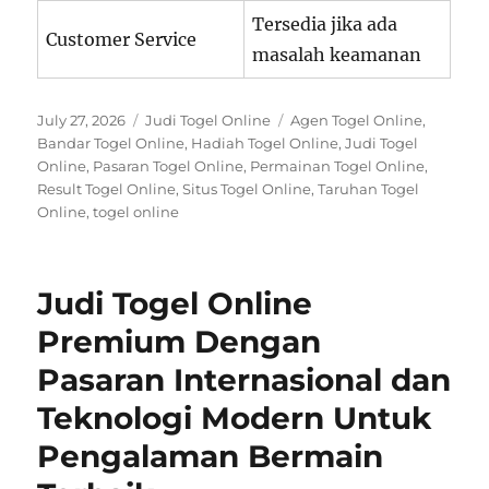
Tersedia jika ada
Customer Service
masalah keamanan
P
C
T
July 27, 2026
Judi Togel Online
Agen Togel Online
,
o
a
a
Bandar Togel Online
,
Hadiah Togel Online
,
Judi Togel
s
t
g
Online
,
Pasaran Togel Online
,
Permainan Togel Online
,
t
e
s
Result Togel Online
,
Situs Togel Online
,
Taruhan Togel
e
g
Online
,
togel online
d
o
o
r
n
i
Judi Togel Online
e
s
Premium Dengan
Pasaran Internasional dan
Teknologi Modern Untuk
Pengalaman Bermain