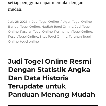
setiap pengguna dapat memulai dengan
mudah.
P
C
T
July 28, 2026
Judi Togel Online
Agen Togel Online
,
o
a
a
Bandar Togel Online
,
Hadiah Togel Online
,
Judi Togel
s
t
g
Online
,
Pasaran Togel Online
,
Permainan Togel Online
,
t
e
s
Result Togel Online
,
Situs Togel Online
,
Taruhan Togel
e
g
Online
,
togel online
d
o
o
r
n
i
Judi Togel Online Resmi
e
s
Dengan Statistik Angka
Dan Data Historis
Terupdate untuk
Panduan Menang Mudah