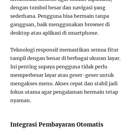
dengan tombol besar dan navigasi yang
sederhana. Pengguna bisa bermain tanpa
gangguan, baik menggunakan browser di
desktop atau aplikasi di smartphone.
Teknologi responsif memastikan semua fitur
tampil dengan benar di berbagai ukuran layar.
Ini penting supaya pengguna tidak perlu
memperbesar layar atau geser-geser untuk
mengakses menu. Akses cepat dan stabil jadi
fokus utama agar pengalaman bermain tetap
nyaman.
Integrasi Pembayaran Otomatis