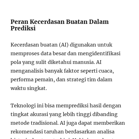
Peran Kecerdasan Buatan Dalam
Prediksi
Kecerdasan buatan (AI) digunakan untuk
memproses data besar dan mengidentifikasi
pola yang sulit diketahui manusia. AI
menganalisis banyak faktor seperti cuaca,
performa pemain, dan strategi tim dalam
waktu singkat.
Teknologi ini bisa memprediksi hasil dengan
tingkat akurasi yang lebih tinggi dibanding
metode tradisional. AI juga dapat memberikan
rekomendasi taruhan berdasarkan analisa