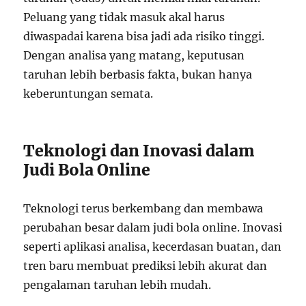
Peluang yang tidak masuk akal harus
diwaspadai karena bisa jadi ada risiko tinggi.
Dengan analisa yang matang, keputusan
taruhan lebih berbasis fakta, bukan hanya
keberuntungan semata.
Teknologi dan Inovasi dalam
Judi Bola Online
Teknologi terus berkembang dan membawa
perubahan besar dalam judi bola online. Inovasi
seperti aplikasi analisa, kecerdasan buatan, dan
tren baru membuat prediksi lebih akurat dan
pengalaman taruhan lebih mudah.