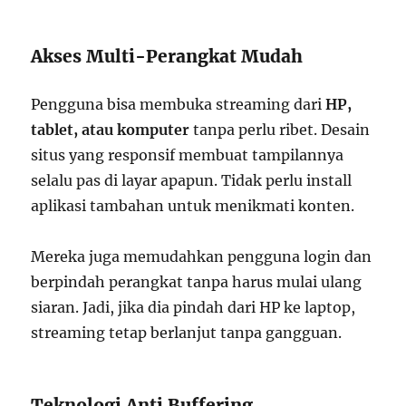
Akses Multi-Perangkat Mudah
Pengguna bisa membuka streaming dari
HP,
tablet, atau komputer
tanpa perlu ribet. Desain
situs yang responsif membuat tampilannya
selalu pas di layar apapun. Tidak perlu install
aplikasi tambahan untuk menikmati konten.
Mereka juga memudahkan pengguna login dan
berpindah perangkat tanpa harus mulai ulang
siaran. Jadi, jika dia pindah dari HP ke laptop,
streaming tetap berlanjut tanpa gangguan.
Teknologi Anti Buffering