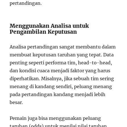
pertandingan.
Menggunakan Analisa untuk
Pengambilan Keputusan
Analisa pertandingan sangat membantu dalam
membuat keputusan taruhan yang tepat. Data
penting seperti performa tim, head-to-head,
dan kondisi cuaca menjadi faktor yang harus
diperhatikan. Misalnya, jika sebuah tim sering
menang di kandang sendiri, peluang menang
pada pertandingan kandang menjadi lebih
besar.
Pemain juga bisa menggunakan peluang
taruhan (odds) untuk menilai nilai taruhan.