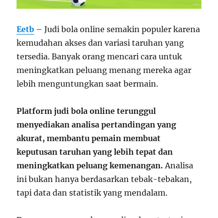
Eetb
– Judi bola online semakin populer karena
kemudahan akses dan variasi taruhan yang
tersedia. Banyak orang mencari cara untuk
meningkatkan peluang menang mereka agar
lebih menguntungkan saat bermain.
Platform judi bola online terunggul
menyediakan analisa pertandingan yang
akurat, membantu pemain membuat
keputusan taruhan yang lebih tepat dan
meningkatkan peluang kemenangan.
Analisa
ini bukan hanya berdasarkan tebak-tebakan,
tapi data dan statistik yang mendalam.