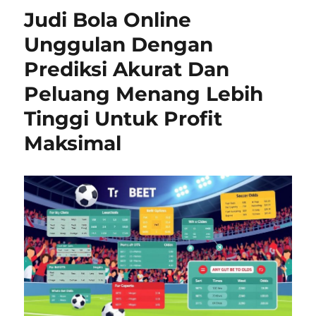
Judi Bola Online
Unggulan Dengan
Prediksi Akurat Dan
Peluang Menang Lebih
Tinggi Untuk Profit
Maksimal