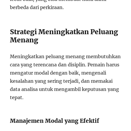
berbeda dari perkiraan.
Strategi Meningkatkan Peluang
Menang
Meningkatkan peluang menang membutuhkan
cara yang terencana dan disiplin. Pemain harus
mengatur modal dengan baik, mengenali
kesalahan yang sering terjadi, dan memakai
data analisa untuk mengambil keputusan yang
tepat.
Manajemen Modal yang Efektif