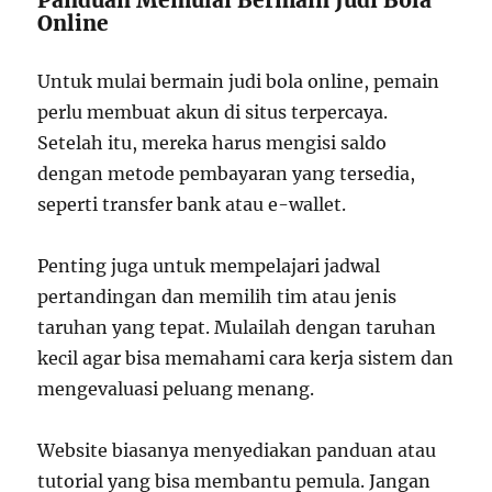
Online
Untuk mulai bermain judi bola online, pemain
perlu membuat akun di situs terpercaya.
Setelah itu, mereka harus mengisi saldo
dengan metode pembayaran yang tersedia,
seperti transfer bank atau e-wallet.
Penting juga untuk mempelajari jadwal
pertandingan dan memilih tim atau jenis
taruhan yang tepat. Mulailah dengan taruhan
kecil agar bisa memahami cara kerja sistem dan
mengevaluasi peluang menang.
Website biasanya menyediakan panduan atau
tutorial yang bisa membantu pemula. Jangan