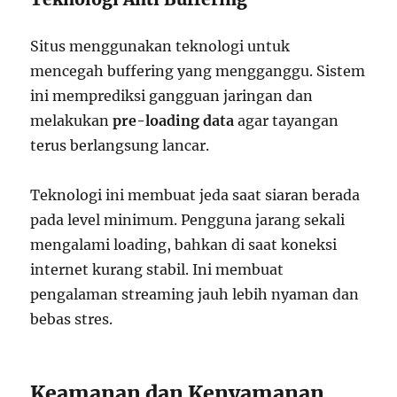
Situs menggunakan teknologi untuk
mencegah buffering yang mengganggu. Sistem
ini memprediksi gangguan jaringan dan
melakukan
pre-loading data
agar tayangan
terus berlangsung lancar.
Teknologi ini membuat jeda saat siaran berada
pada level minimum. Pengguna jarang sekali
mengalami loading, bahkan di saat koneksi
internet kurang stabil. Ini membuat
pengalaman streaming jauh lebih nyaman dan
bebas stres.
Keamanan dan Kenyamanan