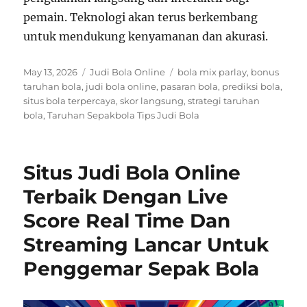
pemain. Teknologi akan terus berkembang
untuk mendukung kenyamanan dan akurasi.
P
C
T
May 13, 2026
Judi Bola Online
bola mix parlay
,
bonus
o
a
a
taruhan bola
,
judi bola online
,
pasaran bola
,
prediksi bola
,
s
t
g
situs bola terpercaya
,
skor langsung
,
strategi taruhan
t
e
s
bola
,
Taruhan Sepakbola Tips Judi Bola
e
g
d
o
o
r
Situs Judi Bola Online
n
i
e
Terbaik Dengan Live
s
Score Real Time Dan
Streaming Lancar Untuk
Penggemar Sepak Bola