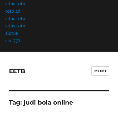
situs toto
toto 4d
situs toto
situs toto
slot88
slot777
EETB
MENU
Tag:
judi bola online