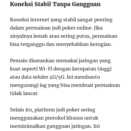
Koneksi Stabil Tanpa Gangguan
Koneksi internet yang stabil sangat penting
dalam permainan judi poker online. Jika
sinyalnya lemah atau sering putus, permainan
bisa terganggu dan menyebabkan kerugian.
Pemain disarankan memakai jaringan yang
kuat seperti Wi-Fi dengan kecepatan tinggi
atau data seluler 4G/5G. Ini membantu
mengurangi lag yang bisa membuat permainan
tidak lancar.
Selain itu, platform judi poker sering
menggunakan protokol khusus untuk
meminimalkan gangguan jaringan. Ini