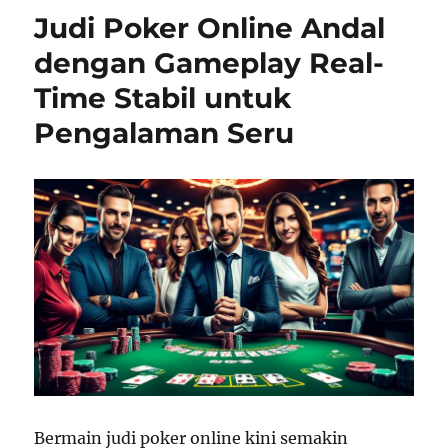
Judi Poker Online Andal
dengan Gameplay Real-
Time Stabil untuk
Pengalaman Seru
Bermain judi poker online kini semakin