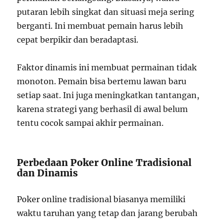
putaran lebih singkat dan situasi meja sering
berganti. Ini membuat pemain harus lebih
cepat berpikir dan beradaptasi.
Faktor dinamis ini membuat permainan tidak
monoton. Pemain bisa bertemu lawan baru
setiap saat. Ini juga meningkatkan tantangan,
karena strategi yang berhasil di awal belum
tentu cocok sampai akhir permainan.
Perbedaan Poker Online Tradisional
dan Dinamis
Poker online tradisional biasanya memiliki
waktu taruhan yang tetap dan jarang berubah