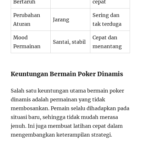
Bertaruh
cepat
Perubahan
Sering dan
Jarang
Aturan
tak terduga
Mood
Cepat dan
Santai, stabil
Permainan
menantang
Keuntungan Bermain Poker Dinamis
Salah satu keuntungan utama bermain poker
dinamis adalah permainan yang tidak
membosankan. Pemain selalu dihadapkan pada
situasi baru, sehingga tidak mudah merasa
jenuh. Ini juga membuat latihan cepat dalam
mengembangkan keterampilan strategi.