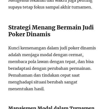
Mengelola tekanan dan waktu juga penting
supaya tetap fokus sampai akhir turnamen.
Strategi Menang Bermain Judi
Poker Dinamis
Kunci kemenangan dalam judi poker dinamis
adalah menjaga modal dengan cermat,
membaca pola lawan dengan tepat, dan bisa
beradaptasi dengan perubahan permainan.
Pemahaman dan tindakan cepat saat
menghadapi situasi berubah sangat
menentukan hasil.
Manajemen Modal dalam Turnamen