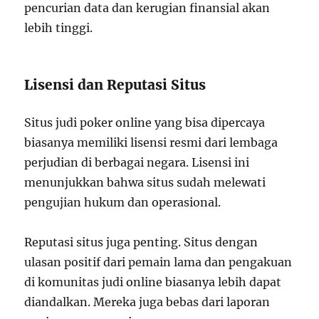
pencurian data dan kerugian finansial akan
lebih tinggi.
Lisensi dan Reputasi Situs
Situs judi poker online yang bisa dipercaya
biasanya memiliki lisensi resmi dari lembaga
perjudian di berbagai negara. Lisensi ini
menunjukkan bahwa situs sudah melewati
pengujian hukum dan operasional.
Reputasi situs juga penting. Situs dengan
ulasan positif dari pemain lama dan pengakuan
di komunitas judi online biasanya lebih dapat
diandalkan. Mereka juga bebas dari laporan