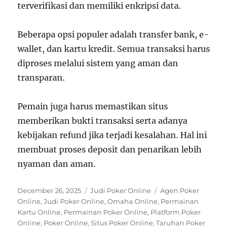
terverifikasi dan memiliki enkripsi data.
Beberapa opsi populer adalah transfer bank, e-
wallet, dan kartu kredit. Semua transaksi harus
diproses melalui sistem yang aman dan
transparan.
Pemain juga harus memastikan situs
memberikan bukti transaksi serta adanya
kebijakan refund jika terjadi kesalahan. Hal ini
membuat proses deposit dan penarikan lebih
nyaman dan aman.
P
C
T
December 26, 2025
Judi Poker Online
Agen Poker
o
a
a
Online
,
Judi Poker Online
,
Omaha Online
,
Permainan
s
t
g
Kartu Online
,
Permainan Poker Online
,
Platform Poker
t
e
s
Online
,
Poker Online
,
Situs Poker Online
,
Taruhan Poker