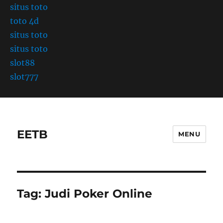
situs toto
toto 4d
situs toto
situs toto
slot88
slot777
EETB
MENU
Tag:
Judi Poker Online