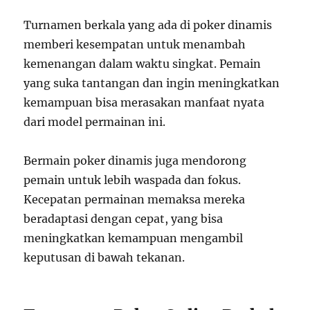
Turnamen berkala yang ada di poker dinamis
memberi kesempatan untuk menambah
kemenangan dalam waktu singkat. Pemain
yang suka tantangan dan ingin meningkatkan
kemampuan bisa merasakan manfaat nyata
dari model permainan ini.
Bermain poker dinamis juga mendorong
pemain untuk lebih waspada dan fokus.
Kecepatan permainan memaksa mereka
beradaptasi dengan cepat, yang bisa
meningkatkan kemampuan mengambil
keputusan di bawah tekanan.