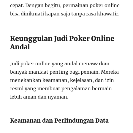
cepat. Dengan begitu, permainan poker online
bisa dinikmati kapan saja tanpa rasa khawatir.
Keunggulan Judi Poker Online
Andal
Judi poker online yang andal menawarkan
banyak manfaat penting bagi pemain. Mereka
menekankan keamanan, kejelasan, dan izin
resmi yang membuat pengalaman bermain
lebih aman dan nyaman.
Keamanan dan Perlindungan Data