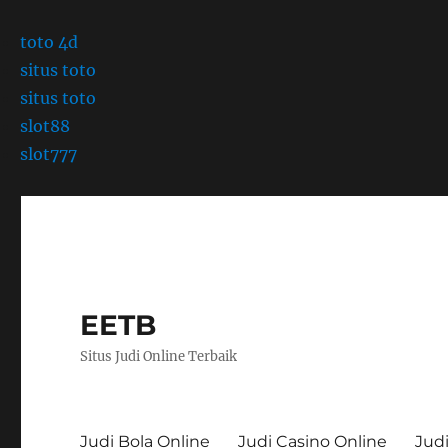
situs toto
toto 4d
situs toto
situs toto
slot88
slot777
EETB
Situs Judi Online Terbaik
Judi Bola Online
Judi Casino Online
Jud