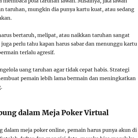
a membaca pola taruhan lawan. Misalnya, jika lawan
n taruhan, mungkin dia punya kartu kuat, atau sedang
akan.
arus bertaruh, melipat, atau naikkan taruhan sangat
 juga perlu tahu kapan harus sabar dan menunggu kartu
ermain terlalu agresif.
gelola uang taruhan agar tidak cepat habis. Strategi
 membuat pemain lebih lama bermain dan meningkatkan
.
bung dalam Meja Poker Virtual
 dalam meja poker online, pemain harus punya akun di