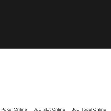
i Poker Online
Judi Slot Online
Judi Togel Online