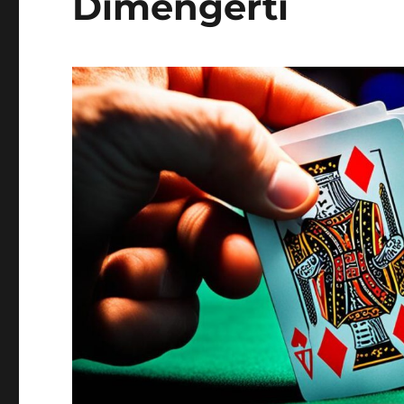
Dimengerti