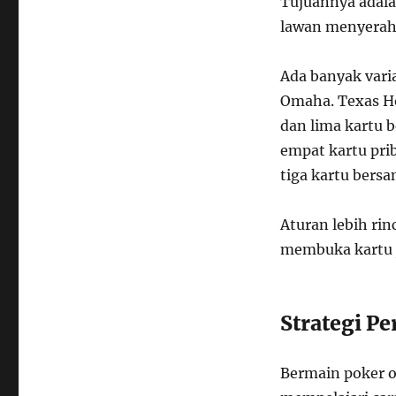
Tujuannya adal
lawan menyerah
Ada banyak vari
Omaha. Texas Ho
dan lima kartu 
empat kartu pri
tiga kartu bersa
Aturan lebih rin
membuka kartu j
Strategi P
Bermain poker o