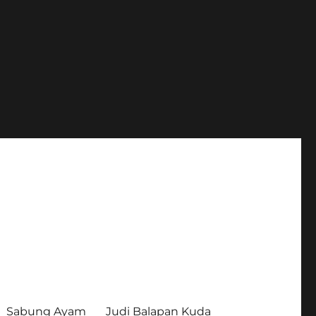
Sabung Ayam
Judi Balapan Kuda