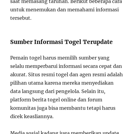
saat memasang taruhan. Berikut beberapa cara
untuk menemukan dan memahami informasi
tersebut.
Sumber Informasi Togel Terupdate
Pemain togel harus memilih sumber yang
selalu memperbarui informasi secara cepat dan
akurat. Situs resmi togel dan agen resmi adalah
pilihan utama karena mereka menyediakan
data langsung dari pengelola. Selain itu,
platform berita togel online dan forum
komunitas juga bisa membantu tetapi harus
dicek keasliannya.
Media sosial kadang juga memberikan update,