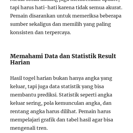
tapi harus hati-hati karena tidak semua akurat.
Pemain disarankan untuk memeriksa beberapa
sumber sekaligus dan memilih yang paling
konsisten dan terpercaya.
Memahami Data dan Statistik Result
Harian
Hasil togel harian bukan hanya angka yang
keluar, tapi juga data statistik yang bisa
membantu prediksi. Statistik seperti angka
keluar sering, pola kemunculan angka, dan
rentang angka harus dilihat. Pemain harus
mempelajari grafik dan tabel hasil agar bisa
mengenali tren.