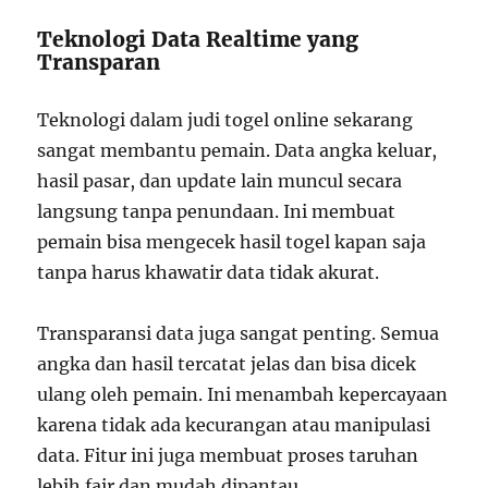
Teknologi Data Realtime yang
Transparan
Teknologi dalam judi togel online sekarang
sangat membantu pemain. Data angka keluar,
hasil pasar, dan update lain muncul secara
langsung tanpa penundaan. Ini membuat
pemain bisa mengecek hasil togel kapan saja
tanpa harus khawatir data tidak akurat.
Transparansi data juga sangat penting. Semua
angka dan hasil tercatat jelas dan bisa dicek
ulang oleh pemain. Ini menambah kepercayaan
karena tidak ada kecurangan atau manipulasi
data. Fitur ini juga membuat proses taruhan
lebih fair dan mudah dipantau.