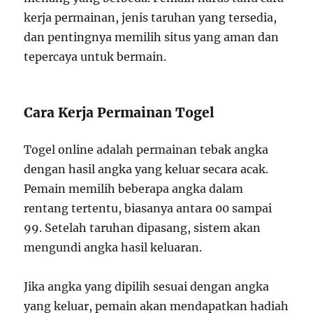
kerja permainan, jenis taruhan yang tersedia,
dan pentingnya memilih situs yang aman dan
tepercaya untuk bermain.
Cara Kerja Permainan Togel
Togel online adalah permainan tebak angka
dengan hasil angka yang keluar secara acak.
Pemain memilih beberapa angka dalam
rentang tertentu, biasanya antara 00 sampai
99. Setelah taruhan dipasang, sistem akan
mengundi angka hasil keluaran.
Jika angka yang dipilih sesuai dengan angka
yang keluar, pemain akan mendapatkan hadiah