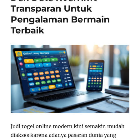
Transparan Untuk
Pengalaman Bermain
Terbaik
Judi togel online modern kini semakin mudah
diakses karena adanya pasaran dunia yang