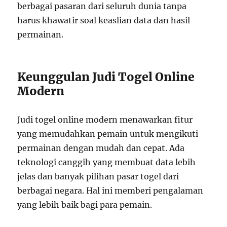
berbagai pasaran dari seluruh dunia tanpa
harus khawatir soal keaslian data dan hasil
permainan.
Keunggulan Judi Togel Online
Modern
Judi togel online modern menawarkan fitur
yang memudahkan pemain untuk mengikuti
permainan dengan mudah dan cepat. Ada
teknologi canggih yang membuat data lebih
jelas dan banyak pilihan pasar togel dari
berbagai negara. Hal ini memberi pengalaman
yang lebih baik bagi para pemain.