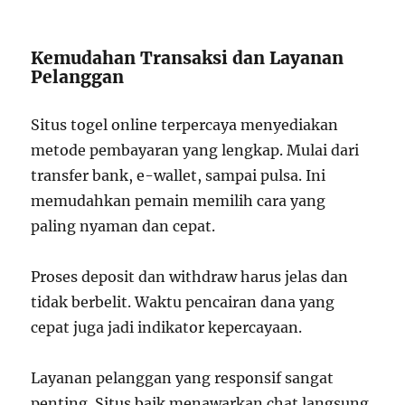
Kemudahan Transaksi dan Layanan
Pelanggan
Situs togel online terpercaya menyediakan
metode pembayaran yang lengkap. Mulai dari
transfer bank, e-wallet, sampai pulsa. Ini
memudahkan pemain memilih cara yang
paling nyaman dan cepat.
Proses deposit dan withdraw harus jelas dan
tidak berbelit. Waktu pencairan dana yang
cepat juga jadi indikator kepercayaan.
Layanan pelanggan yang responsif sangat
penting. Situs baik menawarkan chat langsung,