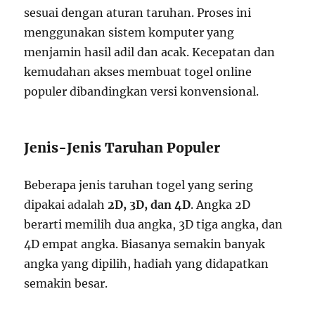
sesuai dengan aturan taruhan. Proses ini
menggunakan sistem komputer yang
menjamin hasil adil dan acak. Kecepatan dan
kemudahan akses membuat togel online
populer dibandingkan versi konvensional.
Jenis-Jenis Taruhan Populer
Beberapa jenis taruhan togel yang sering
dipakai adalah
2D, 3D, dan 4D
. Angka 2D
berarti memilih dua angka, 3D tiga angka, dan
4D empat angka. Biasanya semakin banyak
angka yang dipilih, hadiah yang didapatkan
semakin besar.