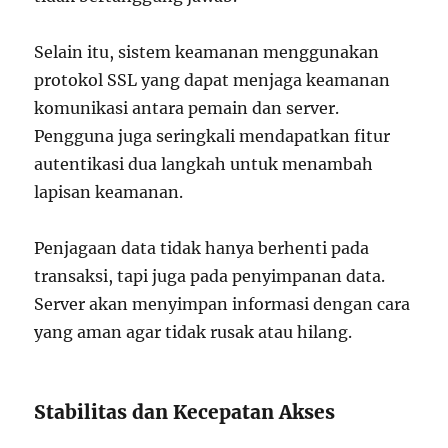
Selain itu, sistem keamanan menggunakan
protokol SSL yang dapat menjaga keamanan
komunikasi antara pemain dan server.
Pengguna juga seringkali mendapatkan fitur
autentikasi dua langkah untuk menambah
lapisan keamanan.
Penjagaan data tidak hanya berhenti pada
transaksi, tapi juga pada penyimpanan data.
Server akan menyimpan informasi dengan cara
yang aman agar tidak rusak atau hilang.
Stabilitas dan Kecepatan Akses