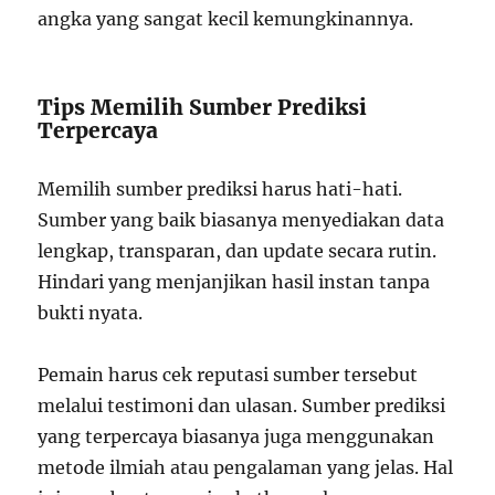
angka yang sangat kecil kemungkinannya.
Tips Memilih Sumber Prediksi
Terpercaya
Memilih sumber prediksi harus hati-hati.
Sumber yang baik biasanya menyediakan data
lengkap, transparan, dan update secara rutin.
Hindari yang menjanjikan hasil instan tanpa
bukti nyata.
Pemain harus cek reputasi sumber tersebut
melalui testimoni dan ulasan. Sumber prediksi
yang terpercaya biasanya juga menggunakan
metode ilmiah atau pengalaman yang jelas. Hal