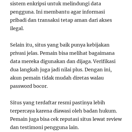
sistem enkripsi untuk melindungi data
pengguna. Ini membantu agar informasi
pribadi dan transaksi tetap aman dari akses
ilegal.
Selain itu, situs yang baik punya kebijakan
privasi jelas. Pemain bisa melihat bagaimana
data mereka digunakan dan dijaga. Verifikasi
dua langkah juga jadi nilai plus. Dengan ini,
akun pemain tidak mudah diretas walau
password bocor.
Situs yang terdaftar resmi pastinya lebih
terpercaya karena diawasi oleh badan hukum.
Pemain juga bisa cek reputasi situs lewat review
dan testimoni pengguna lain.