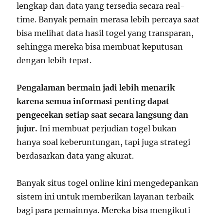
lengkap dan data yang tersedia secara real-
time. Banyak pemain merasa lebih percaya saat
bisa melihat data hasil togel yang transparan,
sehingga mereka bisa membuat keputusan
dengan lebih tepat.
Pengalaman bermain jadi lebih menarik
karena semua informasi penting dapat
pengecekan setiap saat secara langsung dan
jujur.
Ini membuat perjudian togel bukan
hanya soal keberuntungan, tapi juga strategi
berdasarkan data yang akurat.
Banyak situs togel online kini mengedepankan
sistem ini untuk memberikan layanan terbaik
bagi para pemainnya. Mereka bisa mengikuti