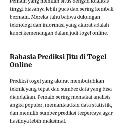
Pemain yang memilih situs dengan kualitas
tinggi biasanya lebih puas dan sering kembali
bermain. Mereka tahu bahwa dukungan
teknologi dan informasi yang akurat adalah
kunci kemenangan dalam judi togel online.
Rahasia Prediksi Jitu di Togel
Online
Prediksi togel yang akurat membutuhkan
teknik yang tepat dan sumber data yang bisa
diandalkan. Pemain sering memakai analisis
angka populer, memanfaatkan data statistik,
dan memilih sumber prediksi terpercaya agar
hasilnya lebih maksimal.