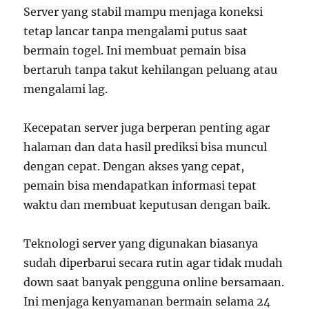
Server yang stabil mampu menjaga koneksi
tetap lancar tanpa mengalami putus saat
bermain togel. Ini membuat pemain bisa
bertaruh tanpa takut kehilangan peluang atau
mengalami lag.
Kecepatan server juga berperan penting agar
halaman dan data hasil prediksi bisa muncul
dengan cepat. Dengan akses yang cepat,
pemain bisa mendapatkan informasi tepat
waktu dan membuat keputusan dengan baik.
Teknologi server yang digunakan biasanya
sudah diperbarui secara rutin agar tidak mudah
down saat banyak pengguna online bersamaan.
Ini menjaga kenyamanan bermain selama 24