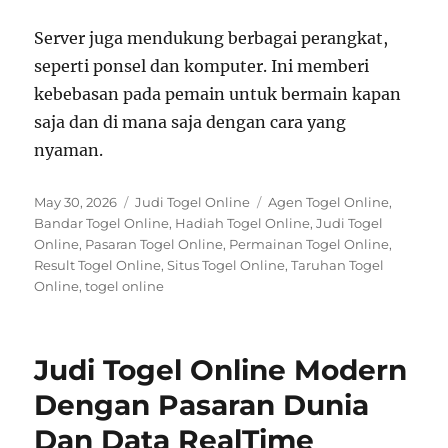
Server juga mendukung berbagai perangkat,
seperti ponsel dan komputer. Ini memberi
kebebasan pada pemain untuk bermain kapan
saja dan di mana saja dengan cara yang
nyaman.
P
C
T
May 30, 2026
Judi Togel Online
Agen Togel Online
,
o
a
a
Bandar Togel Online
,
Hadiah Togel Online
,
Judi Togel
s
t
g
Online
,
Pasaran Togel Online
,
Permainan Togel Online
,
t
e
s
Result Togel Online
,
Situs Togel Online
,
Taruhan Togel
e
g
Online
,
togel online
d
o
o
r
n
i
Judi Togel Online Modern
e
s
Dengan Pasaran Dunia
Dan Data RealTime