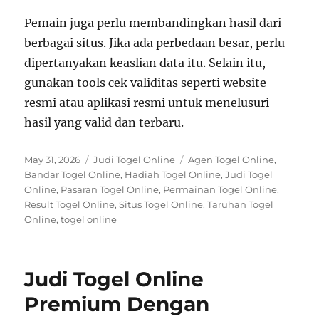
Pemain juga perlu membandingkan hasil dari
berbagai situs. Jika ada perbedaan besar, perlu
dipertanyakan keaslian data itu. Selain itu,
gunakan tools cek validitas seperti website
resmi atau aplikasi resmi untuk menelusuri
hasil yang valid dan terbaru.
P
C
T
May 31, 2026
Judi Togel Online
Agen Togel Online
,
o
a
a
Bandar Togel Online
,
Hadiah Togel Online
,
Judi Togel
s
t
g
Online
,
Pasaran Togel Online
,
Permainan Togel Online
,
t
e
s
Result Togel Online
,
Situs Togel Online
,
Taruhan Togel
e
g
Online
,
togel online
d
o
o
r
n
i
Judi Togel Online
e
s
Premium Dengan