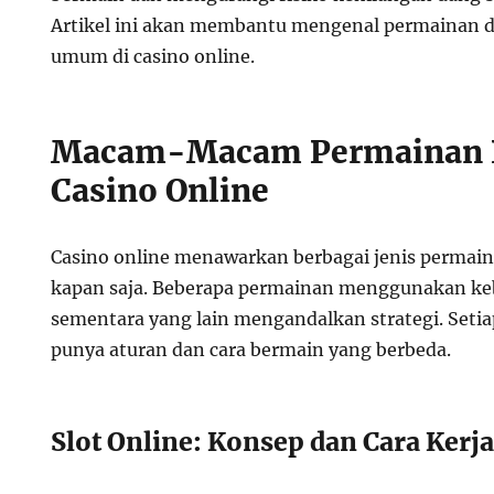
Artikel ini akan membantu mengenal permainan d
umum di casino online.
Macam-Macam Permainan P
Casino Online
Casino online menawarkan berbagai jenis permai
kapan saja. Beberapa permainan menggunakan k
sementara yang lain mengandalkan strategi. Seti
punya aturan dan cara bermain yang berbeda.
Slot Online: Konsep dan Cara Kerj