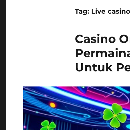
Tag:
Live casino
Casino O
Permain
Untuk P