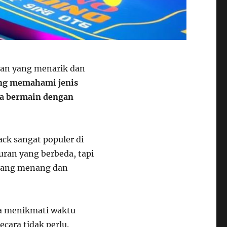
nan yang menarik dan
ng memahami jenis
sa bermain dengan
jack sangat populer di
uran yang berbeda, tapi
luang menang dan
a menikmati waktu
cara tidak perlu.