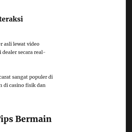
teraksi
asli lewat video
dealer secara real-
carat sangat populer di
 di casino fisik dan
Tips Bermain