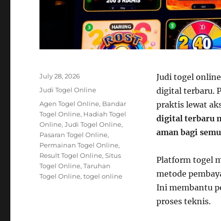
P
July 28, 2026
Judi togel onli
o
C
Judi Togel Online
digital terbaru
s
a
T
Agen Togel Online
,
Bandar
praktis lewat ak
t
t
a
Togel Online
,
Hadiah Togel
e
digital terbaru
e
g
Online
,
Judi Togel Online
,
d
g
aman bagi semu
s
Pasaran Togel Online
,
o
o
Permainan Togel Online
,
n
r
Result Togel Online
,
Situs
Platform togel 
i
Togel Online
,
Taruhan
e
metode pembaya
Togel Online
,
togel online
s
Ini membantu p
proses teknis.