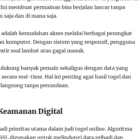
. Ini membuat permainan bisa berjalan lancar tanpa
 saja dan di mana saja.
 adalah kemudahan akses melalui berbagai perangkat
dan komputer. Dengan sistem yang responsif, pengguna
atir soal lambat atau gagal masuk.
ndukung banyak pemain sekaligus dengan data yang
 secara real-time. Hal ini penting agar hasil togel dan
t langsung tanpa penundaan.
Keamanan Digital
i prioritas utama dalam judi togel online. Algoritma
i SSL digunakan untuk melindungi data pribadi dan