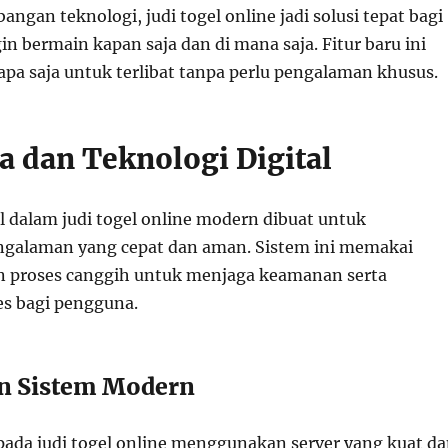
gan teknologi, judi togel online jadi solusi tepat bagi
n bermain kapan saja dan di mana saja. Fitur baru ini
a saja untuk terlibat tanpa perlu pengalaman khusus.
a dan Teknologi Digital
l dalam judi togel online modern dibuat untuk
galaman yang cepat dan aman. Sistem ini memakai
an proses canggih untuk menjaga keamanan serta
s bagi pengguna.
n Sistem Modern
ada judi togel online menggunakan server yang kuat d