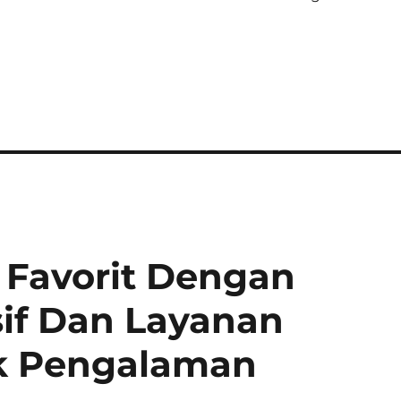
e Favorit Dengan
if Dan Layanan
uk Pengalaman