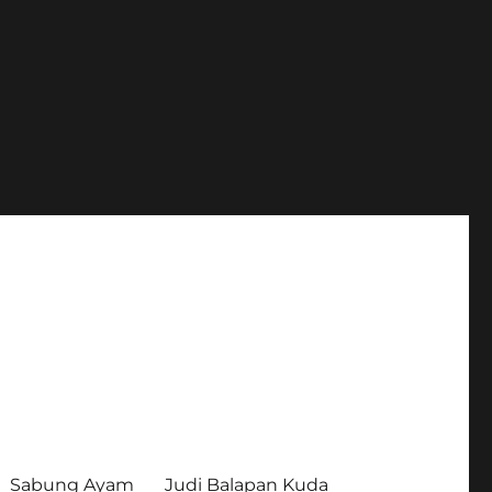
Sabung Ayam
Judi Balapan Kuda