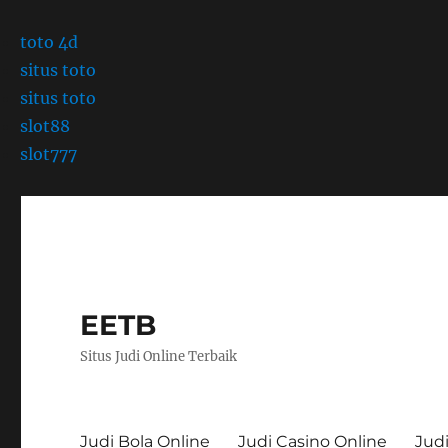
situs toto
toto 4d
situs toto
situs toto
slot88
slot777
EETB
Situs Judi Online Terbaik
Judi Bola Online
Judi Casino Online
Jud