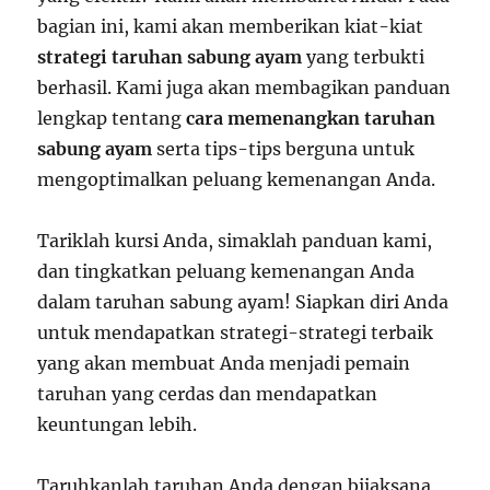
bagian ini, kami akan memberikan kiat-kiat
strategi taruhan sabung ayam
yang terbukti
berhasil. Kami juga akan membagikan panduan
lengkap tentang
cara memenangkan taruhan
sabung ayam
serta tips-tips berguna untuk
mengoptimalkan peluang kemenangan Anda.
Tariklah kursi Anda, simaklah panduan kami,
dan tingkatkan peluang kemenangan Anda
dalam taruhan sabung ayam! Siapkan diri Anda
untuk mendapatkan strategi-strategi terbaik
yang akan membuat Anda menjadi pemain
taruhan yang cerdas dan mendapatkan
keuntungan lebih.
Taruhkanlah taruhan Anda dengan bijaksana,