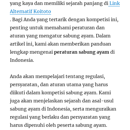
yang kaya dan memiliki sejarah panjang di
Link
Alternatif Koitoto
. Bagi Anda yang tertarik dengan kompetisi ini,
penting untuk memahami peraturan dan
aturan yang mengatur sabung ayam. Dalam
artikel ini, kami akan memberikan panduan
lengkap mengenai
peraturan sabung ayam
di
Indonesia.
Anda akan mempelajari tentang regulasi,
persyaratan, dan aturan utama yang harus
diikuti dalam kompetisi sabung ayam. Kami
juga akan menjelaskan sejarah dan asal-usul
sabung ayam di Indonesia, serta menguraikan
regulasi yang berlaku dan persyaratan yang
harus dipenuhi oleh peserta sabung ayam.