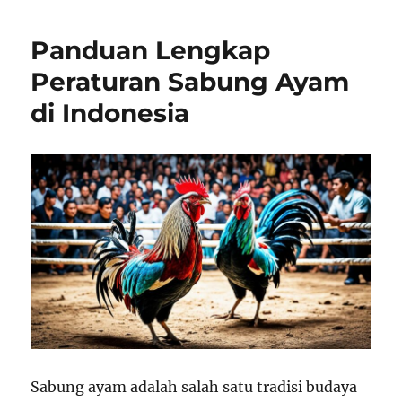
Panduan Lengkap
Peraturan Sabung Ayam
di Indonesia
Sabung ayam adalah salah satu tradisi budaya