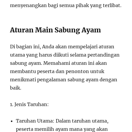
menyenangkan bagi semua pihak yang terlibat.
Aturan Main Sabung Ayam
Di bagian ini, Anda akan mempelajari aturan
utama yang harus diikuti selama pertandingan
sabung ayam. Memahami aturan ini akan
membantu peserta dan penonton untuk
menikmati pengalaman sabung ayam dengan
baik.
1. Jenis Taruhan:
Taruhan Utama: Dalam taruhan utama,
peserta memilih ayam mana yang akan