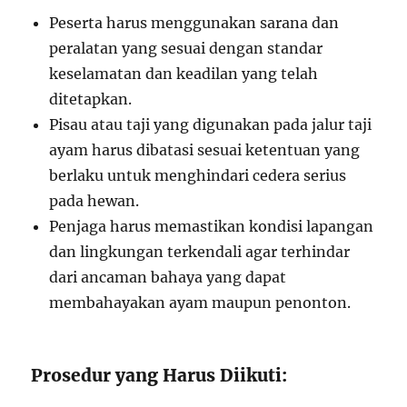
Peserta harus menggunakan sarana dan
peralatan yang sesuai dengan standar
keselamatan dan keadilan yang telah
ditetapkan.
Pisau atau taji yang digunakan pada jalur taji
ayam harus dibatasi sesuai ketentuan yang
berlaku untuk menghindari cedera serius
pada hewan.
Penjaga harus memastikan kondisi lapangan
dan lingkungan terkendali agar terhindar
dari ancaman bahaya yang dapat
membahayakan ayam maupun penonton.
Prosedur yang Harus Diikuti: