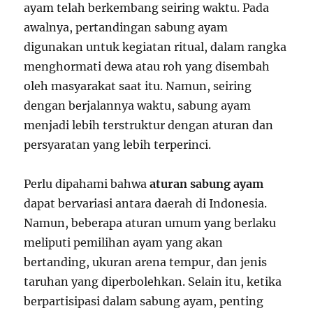
ayam telah berkembang seiring waktu. Pada
awalnya, pertandingan sabung ayam
digunakan untuk kegiatan ritual, dalam rangka
menghormati dewa atau roh yang disembah
oleh masyarakat saat itu. Namun, seiring
dengan berjalannya waktu, sabung ayam
menjadi lebih terstruktur dengan aturan dan
persyaratan yang lebih terperinci.
Perlu dipahami bahwa
aturan sabung ayam
dapat bervariasi antara daerah di Indonesia.
Namun, beberapa aturan umum yang berlaku
meliputi pemilihan ayam yang akan
bertanding, ukuran arena tempur, dan jenis
taruhan yang diperbolehkan. Selain itu, ketika
berpartisipasi dalam sabung ayam, penting