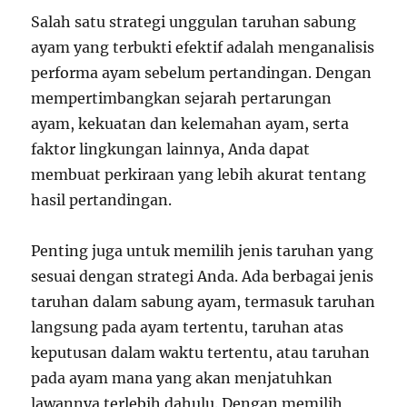
Salah satu strategi unggulan taruhan sabung
ayam yang terbukti efektif adalah menganalisis
performa ayam sebelum pertandingan. Dengan
mempertimbangkan sejarah pertarungan
ayam, kekuatan dan kelemahan ayam, serta
faktor lingkungan lainnya, Anda dapat
membuat perkiraan yang lebih akurat tentang
hasil pertandingan.
Penting juga untuk memilih jenis taruhan yang
sesuai dengan strategi Anda. Ada berbagai jenis
taruhan dalam sabung ayam, termasuk taruhan
langsung pada ayam tertentu, taruhan atas
keputusan dalam waktu tertentu, atau taruhan
pada ayam mana yang akan menjatuhkan
lawannya terlebih dahulu. Dengan memilih