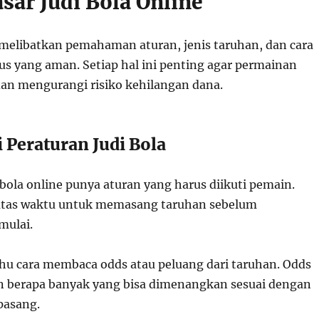
sar Judi Bola Online
e melibatkan pemahaman aturan, jenis taruhan, dan cara
us yang aman. Setiap hal ini penting agar permainan
 dan mengurangi risiko kehilangan dana.
eraturan Judi Bola
i bola online punya aturan yang harus diikuti pemain.
batas waktu untuk memasang taruhan sebelum
mulai.
hu cara membaca odds atau peluang dari taruhan. Odds
 berapa banyak yang bisa dimenangkan sesuai dengan
pasang.