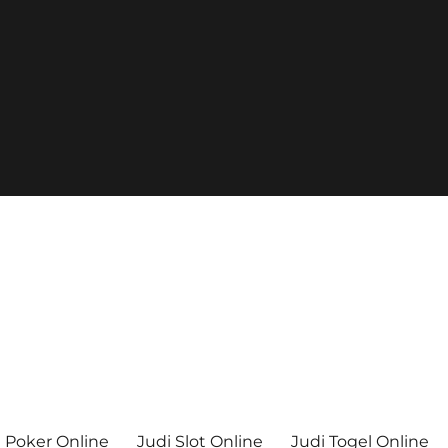
i Poker Online
Judi Slot Online
Judi Togel Online