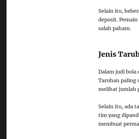
Selain itu, bebe
deposit. Pemain 
salah paham.
Jenis Taru
Dalam judi bola 
Taruhan paling
melihat jumlah g
Selain itu, ada 
tim yang dipand
membuat permai