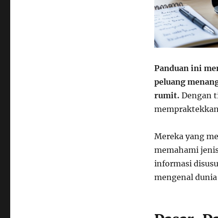
Panduan ini me
peluang menang
rumit.
Dengan ti
mempraktekkan
Mereka yang me
memahami jenis
informasi disus
mengenal dunia j