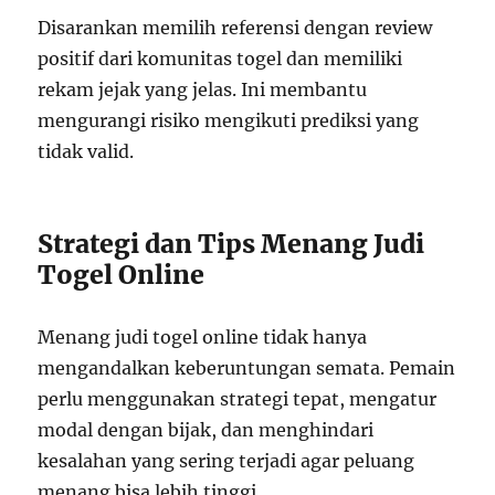
Disarankan memilih referensi dengan review
positif dari komunitas togel dan memiliki
rekam jejak yang jelas. Ini membantu
mengurangi risiko mengikuti prediksi yang
tidak valid.
Strategi dan Tips Menang Judi
Togel Online
Menang judi togel online tidak hanya
mengandalkan keberuntungan semata. Pemain
perlu menggunakan strategi tepat, mengatur
modal dengan bijak, dan menghindari
kesalahan yang sering terjadi agar peluang
menang bisa lebih tinggi.