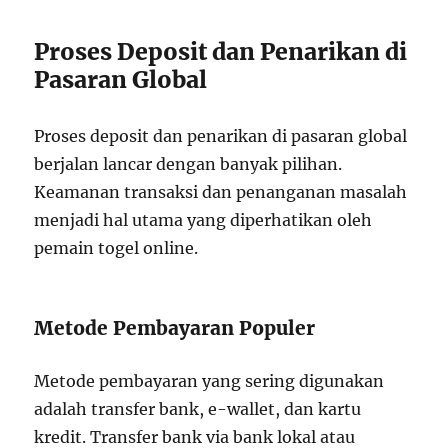
Proses Deposit dan Penarikan di
Pasaran Global
Proses deposit dan penarikan di pasaran global
berjalan lancar dengan banyak pilihan.
Keamanan transaksi dan penanganan masalah
menjadi hal utama yang diperhatikan oleh
pemain togel online.
Metode Pembayaran Populer
Metode pembayaran yang sering digunakan
adalah transfer bank, e-wallet, dan kartu
kredit. Transfer bank via bank lokal atau