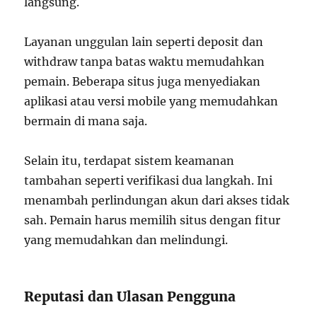
langsung.
Layanan unggulan lain seperti deposit dan
withdraw tanpa batas waktu memudahkan
pemain. Beberapa situs juga menyediakan
aplikasi atau versi mobile yang memudahkan
bermain di mana saja.
Selain itu, terdapat sistem keamanan
tambahan seperti verifikasi dua langkah. Ini
menambah perlindungan akun dari akses tidak
sah. Pemain harus memilih situs dengan fitur
yang memudahkan dan melindungi.
Reputasi dan Ulasan Pengguna