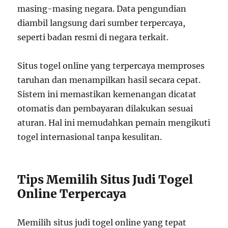
masing-masing negara. Data pengundian
diambil langsung dari sumber terpercaya,
seperti badan resmi di negara terkait.
Situs togel online yang terpercaya memproses
taruhan dan menampilkan hasil secara cepat.
Sistem ini memastikan kemenangan dicatat
otomatis dan pembayaran dilakukan sesuai
aturan. Hal ini memudahkan pemain mengikuti
togel internasional tanpa kesulitan.
Tips Memilih Situs Judi Togel
Online Terpercaya
Memilih situs judi togel online yang tepat