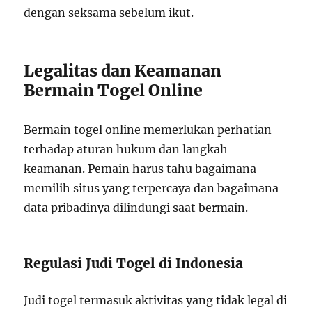
dengan seksama sebelum ikut.
Legalitas dan Keamanan
Bermain Togel Online
Bermain togel online memerlukan perhatian
terhadap aturan hukum dan langkah
keamanan. Pemain harus tahu bagaimana
memilih situs yang terpercaya dan bagaimana
data pribadinya dilindungi saat bermain.
Regulasi Judi Togel di Indonesia
Judi togel termasuk aktivitas yang tidak legal di