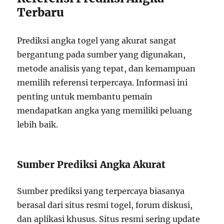
Terbaru
Prediksi angka togel yang akurat sangat
bergantung pada sumber yang digunakan,
metode analisis yang tepat, dan kemampuan
memilih referensi terpercaya. Informasi ini
penting untuk membantu pemain
mendapatkan angka yang memiliki peluang
lebih baik.
Sumber Prediksi Angka Akurat
Sumber prediksi yang terpercaya biasanya
berasal dari situs resmi togel, forum diskusi,
dan aplikasi khusus. Situs resmi sering update