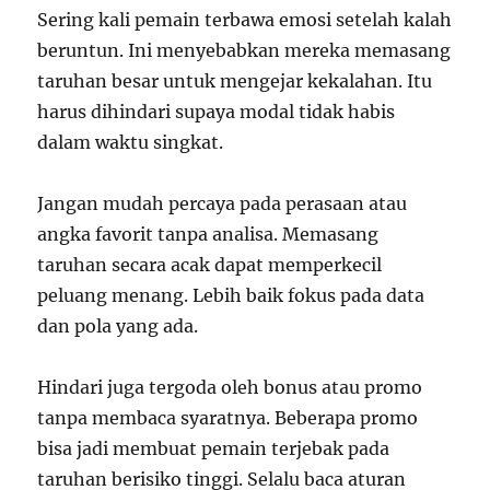
Sering kali pemain terbawa emosi setelah kalah
beruntun. Ini menyebabkan mereka memasang
taruhan besar untuk mengejar kekalahan. Itu
harus dihindari supaya modal tidak habis
dalam waktu singkat.
Jangan mudah percaya pada perasaan atau
angka favorit tanpa analisa. Memasang
taruhan secara acak dapat memperkecil
peluang menang. Lebih baik fokus pada data
dan pola yang ada.
Hindari juga tergoda oleh bonus atau promo
tanpa membaca syaratnya. Beberapa promo
bisa jadi membuat pemain terjebak pada
taruhan berisiko tinggi. Selalu baca aturan