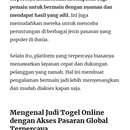
pemain untuk bermain dengan nyaman dan
mendapat hasil yang adil.
Ini juga
memudahkan mereka untuk mencoba
peruntungan di berbagai jenis pasaran yang
populer di dunia.
Selain itu, platform yang terpercaya biasanya
menawarkan layanan cepat dan dukungan
pelanggan yang ramah. Hal ini membuat
pengalaman bermain jadi lebih menyenangkan
dan mudah diakses kapan saja.
Mengenal Judi Togel Online
dengan Akses Pasaran Global
Terpercaya