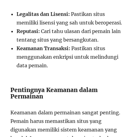
Legalitas dan Lisensi:
Pastikan situs
memiliki lisensi yang sah untuk beroperasi.
Reputasi:
Cari tahu ulasan dari pemain lain
tentang situs yang bersangkutan.
Keamanan Transaksi:
Pastikan situs
menggunakan enkripsi untuk melindungi
data pemain.
Pentingnya Keamanan dalam
Permainan
Keamanan dalam permainan sangat penting.
Pemain harus memastikan situs yang
digunakan memiliki sistem keamanan yang