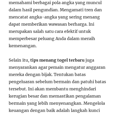
memahami berbagai pola angka yang muncul
dalam hasil pengundian. Mengamati tren dan
mencatat angka-angka yang sering menang
dapat memberikan wawasan berharga. Ini
merupakan salah satu cara efektif untuk
memperbesar peluang Anda dalam meraih
kemenangan.
Selain itu,
tips menang togel terbaru
juga
menyarankan agar pemain mengatur anggaran
mereka dengan bijak. Tentukan batas
pengeluaran sebelum bermain dan patuhi batas
tersebut. Ini akan membantu menghindari
kerugian besar dan memastikan pengalaman
bermain yang lebih menyenangkan. Mengelola
keuangan dengan baik adalah langkah kunci