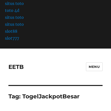
situs toto
toto 4d
situs toto
situs toto
slot88
slot777
EETB
MENU
Tag:
TogelJackpotBesar