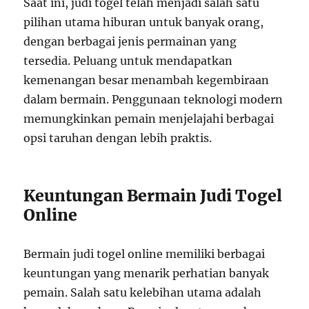
Saat ini, judi togel telah menjadi salah satu
pilihan utama hiburan untuk banyak orang,
dengan berbagai jenis permainan yang
tersedia. Peluang untuk mendapatkan
kemenangan besar menambah kegembiraan
dalam bermain. Penggunaan teknologi modern
memungkinkan pemain menjelajahi berbagai
opsi taruhan dengan lebih praktis.
Keuntungan Bermain Judi Togel
Online
Bermain judi togel online memiliki berbagai
keuntungan yang menarik perhatian banyak
pemain. Salah satu kelebihan utama adalah