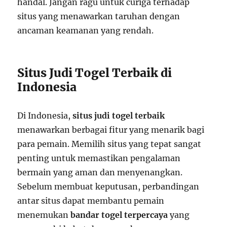
handal. Jangan ragu untuk curiga terhadap
situs yang menawarkan taruhan dengan
ancaman keamanan yang rendah.
Situs Judi Togel Terbaik di
Indonesia
Di Indonesia,
situs judi togel terbaik
menawarkan berbagai fitur yang menarik bagi
para pemain. Memilih situs yang tepat sangat
penting untuk memastikan pengalaman
bermain yang aman dan menyenangkan.
Sebelum membuat keputusan, perbandingan
antar situs dapat membantu pemain
menemukan
bandar togel terpercaya
yang