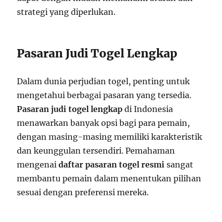
strategi yang diperlukan.
Pasaran Judi Togel Lengkap
Dalam dunia perjudian togel, penting untuk
mengetahui berbagai pasaran yang tersedia.
Pasaran judi togel lengkap
di Indonesia
menawarkan banyak opsi bagi para pemain,
dengan masing-masing memiliki karakteristik
dan keunggulan tersendiri. Pemahaman
mengenai
daftar pasaran togel resmi
sangat
membantu pemain dalam menentukan pilihan
sesuai dengan preferensi mereka.