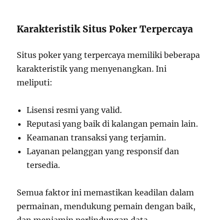
Karakteristik Situs Poker Terpercaya
Situs poker yang terpercaya memiliki beberapa
karakteristik yang menyenangkan. Ini
meliputi:
Lisensi resmi yang valid.
Reputasi yang baik di kalangan pemain lain.
Keamanan transaksi yang terjamin.
Layanan pelanggan yang responsif dan
tersedia.
Semua faktor ini memastikan keadilan dalam
permainan, mendukung pemain dengan baik,
dan menjamin perlindungan data.