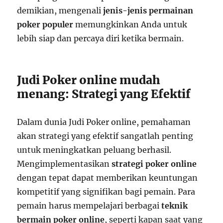
demikian, mengenali
jenis-jenis permainan
poker populer
memungkinkan Anda untuk
lebih siap dan percaya diri ketika bermain.
Judi Poker online mudah
menang: Strategi yang Efektif
Dalam dunia Judi Poker online, pemahaman
akan strategi yang efektif sangatlah penting
untuk meningkatkan peluang berhasil.
Mengimplementasikan
strategi poker online
dengan tepat dapat memberikan keuntungan
kompetitif yang signifikan bagi pemain. Para
pemain harus mempelajari berbagai
teknik
bermain poker online
, seperti kapan saat yang