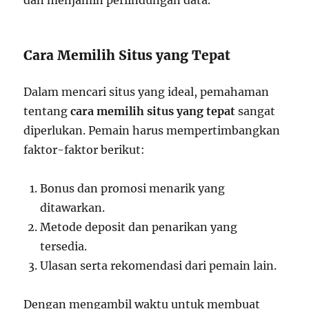
Cara Memilih Situs yang Tepat
Dalam mencari situs yang ideal, pemahaman
tentang
cara memilih situs yang tepat
sangat
diperlukan. Pemain harus mempertimbangkan
faktor-faktor berikut:
Bonus dan promosi menarik yang
ditawarkan.
Metode deposit dan penarikan yang
tersedia.
Ulasan serta rekomendasi dari pemain lain.
Dengan mengambil waktu untuk membuat