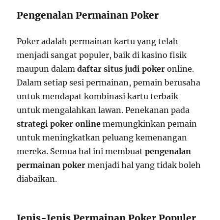
Pengenalan Permainan Poker
Poker adalah permainan kartu yang telah
menjadi sangat populer, baik di kasino fisik
maupun dalam
daftar situs judi poker
online.
Dalam setiap sesi permainan, pemain berusaha
untuk mendapat kombinasi kartu terbaik
untuk mengalahkan lawan. Penekanan pada
strategi poker online
memungkinkan pemain
untuk meningkatkan peluang kemenangan
mereka. Semua hal ini membuat
pengenalan
permainan poker
menjadi hal yang tidak boleh
diabaikan.
Jenis-Jenis Permainan Poker Populer