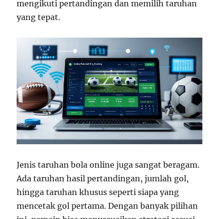
mengikuti pertandingan dan memilih taruhan
yang tepat.
Jenis taruhan bola online juga sangat beragam.
Ada taruhan hasil pertandingan, jumlah gol,
hingga taruhan khusus seperti siapa yang
mencetak gol pertama. Dengan banyak pilihan