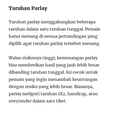
Taruhan Parlay
Taruhan parlay menggabungkan beberapa
taruhan dalam satu taruhan tunggal. Pemain
harus menang di semua pertandingan yang
dipilih agar taruhan parlay tersebut menang.
Walau risikonya tinggi, kemenangan parlay
bisa memberikan hasil yang jauh lebih besar
dibanding taruhan tunggal. Ini cocok untuk
pemain yang ingin menambah keuntungan
dengan resiko yang lebih besar. Biasanya,
parlay meliputi taruhan 1X2, handicap, atau
over/under dalam satu tiket.