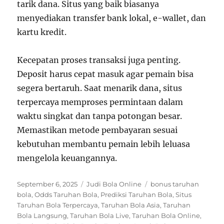
tarik dana. Situs yang baik biasanya
menyediakan transfer bank lokal, e-wallet, dan
kartu kredit.
Kecepatan proses transaksi juga penting.
Deposit harus cepat masuk agar pemain bisa
segera bertaruh. Saat menarik dana, situs
terpercaya memproses permintaan dalam
waktu singkat dan tanpa potongan besar.
Memastikan metode pembayaran sesuai
kebutuhan membantu pemain lebih leluasa
mengelola keuangannya.
P
C
T
September 6, 2025
Judi Bola Online
bonus taruhan
o
a
a
bola
,
Odds Taruhan Bola
,
Prediksi Taruhan Bola
,
Situs
s
t
g
Taruhan Bola Terpercaya
,
Taruhan Bola Asia
,
Taruhan
t
e
s
Bola Langsung
,
Taruhan Bola Live
,
Taruhan Bola Online
,