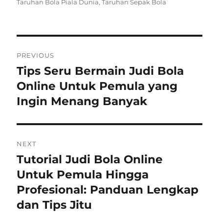
e
g
Taruhan Bola Piala Dunia
,
Taruhan Sepak Bola
d
o
o
r
n
i
e
P
s
PREVIOUS
o
Tips Seru Bermain Judi Bola
P
r
Online Untuk Pemula yang
s
e
Ingin Menang Banyak
t
v
i
n
o
NEXT
a
u
Tutorial Judi Bola Online
N
s
v
e
Untuk Pemula Hingga
p
x
i
Profesional: Panduan Lengkap
o
t
dan Tips Jitu
s
g
p