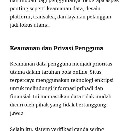
dan mudah bagi penggunanya. Beberapa aspek
penting seperti keamanan data, desain
platform, transaksi, dan layanan pelanggan
jadi fokus utama.
Keamanan dan Privasi Pengguna
Keamanan data pengguna menjadi prioritas
utama dalam taruhan bola online. Situs
terpercaya menggunakan teknologi enkripsi
untuk melindungi informasi pribadi dan
finansial. Ini memastikan data tidak mudah
dicuri oleh pihak yang tidak bertanggung
jawab.
Selain itu, sistem verifikasi ganda sering