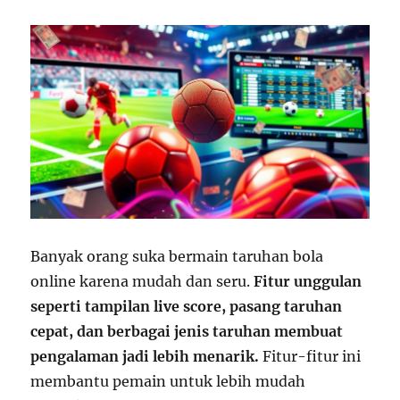
Banyak orang suka bermain taruhan bola
online karena mudah dan seru.
Fitur unggulan
seperti tampilan live score, pasang taruhan
cepat, dan berbagai jenis taruhan membuat
pengalaman jadi lebih menarik.
Fitur-fitur ini
membantu pemain untuk lebih mudah