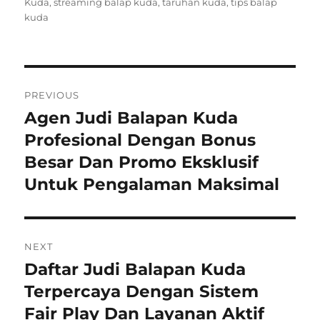
t
e
s
Kuda
,
streaming balap kuda
,
taruhan kuda
,
tips balap
e
g
kuda
d
o
o
r
n
i
e
P
s
PREVIOUS
o
Agen Judi Balapan Kuda
P
r
Profesional Dengan Bonus
s
e
Besar Dan Promo Eksklusif
t
v
Untuk Pengalaman Maksimal
i
n
o
a
u
NEXT
s
v
Daftar Judi Balapan Kuda
N
p
i
e
Terpercaya Dengan Sistem
o
x
Fair Play Dan Layanan Aktif
s