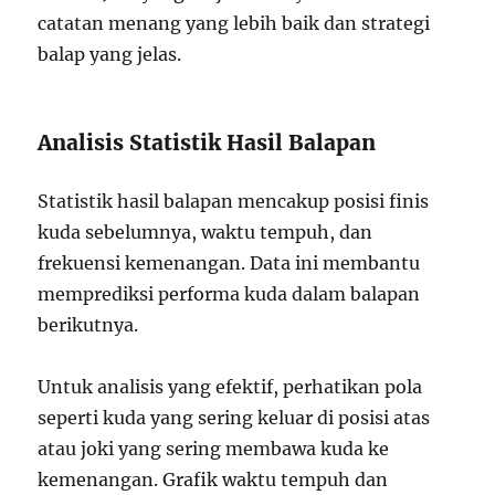
catatan menang yang lebih baik dan strategi
balap yang jelas.
Analisis Statistik Hasil Balapan
Statistik hasil balapan mencakup posisi finis
kuda sebelumnya, waktu tempuh, dan
frekuensi kemenangan. Data ini membantu
memprediksi performa kuda dalam balapan
berikutnya.
Untuk analisis yang efektif, perhatikan pola
seperti kuda yang sering keluar di posisi atas
atau joki yang sering membawa kuda ke
kemenangan. Grafik waktu tempuh dan