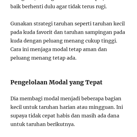
baik berhenti dulu agar tidak terus rugi.
Gunakan strategi taruhan seperti taruhan kecil
pada kuda favorit dan taruhan sampingan pada
kuda dengan peluang menang cukup tinggi.
Cara ini menjaga modal tetap aman dan
peluang menang tetap ada.
Pengelolaan Modal yang Tepat
Dia membagi modal menjadi beberapa bagian
kecil untuk taruhan harian atau mingguan. Ini
supaya tidak cepat habis dan masih ada dana
untuk taruhan berikutnya.