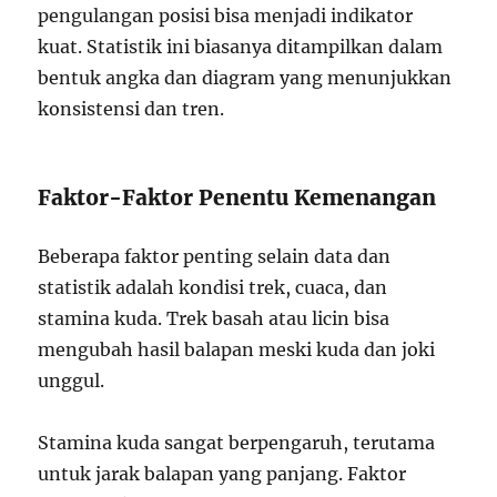
pengulangan posisi bisa menjadi indikator
kuat. Statistik ini biasanya ditampilkan dalam
bentuk angka dan diagram yang menunjukkan
konsistensi dan tren.
Faktor-Faktor Penentu Kemenangan
Beberapa faktor penting selain data dan
statistik adalah kondisi trek, cuaca, dan
stamina kuda. Trek basah atau licin bisa
mengubah hasil balapan meski kuda dan joki
unggul.
Stamina kuda sangat berpengaruh, terutama
untuk jarak balapan yang panjang. Faktor