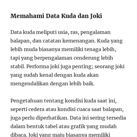
Memahami Data Kuda dan Joki
Data kuda meliputi usia, ras, pengalaman
balapan, dan catatan kemenangan. Kuda yang
lebih muda biasanya memiliki tenaga lebih,
tapi yang berpengalaman cenderung lebih
stabil. Performa joki juga penting; seorang joki
yang sudah kenal dengan kuda akan
mengendalikan dengan lebih baik.
Pengetahuan tentang kondisi kuda saat ini,
seperti cedera atau kondisi cuaca saat balapan,
juga perlu diperhatikan. Data ini sering tersedia
dalam bentuk tabel atau grafik yang mudah
dibaca. Joki yang maju biasanya memiliki