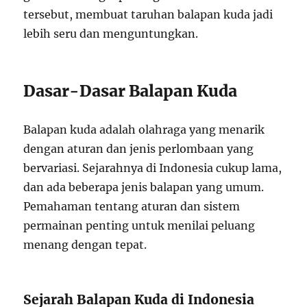
tersebut, membuat taruhan balapan kuda jadi
lebih seru dan menguntungkan.
Dasar-Dasar Balapan Kuda
Balapan kuda adalah olahraga yang menarik
dengan aturan dan jenis perlombaan yang
bervariasi. Sejarahnya di Indonesia cukup lama,
dan ada beberapa jenis balapan yang umum.
Pemahaman tentang aturan dan sistem
permainan penting untuk menilai peluang
menang dengan tepat.
Sejarah Balapan Kuda di Indonesia