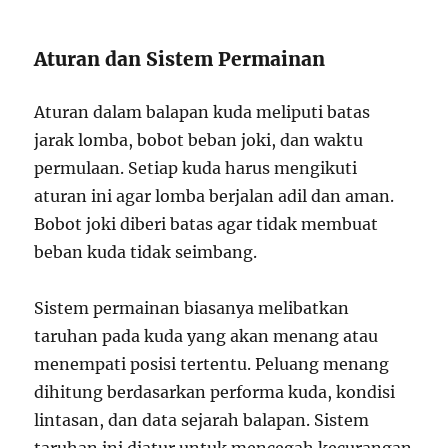
Aturan dan Sistem Permainan
Aturan dalam balapan kuda meliputi batas
jarak lomba, bobot beban joki, dan waktu
permulaan. Setiap kuda harus mengikuti
aturan ini agar lomba berjalan adil dan aman.
Bobot joki diberi batas agar tidak membuat
beban kuda tidak seimbang.
Sistem permainan biasanya melibatkan
taruhan pada kuda yang akan menang atau
menempati posisi tertentu. Peluang menang
dihitung berdasarkan performa kuda, kondisi
lintasan, dan data sejarah balapan. Sistem
taruhan ini diatur untuk mencegah kecurangan