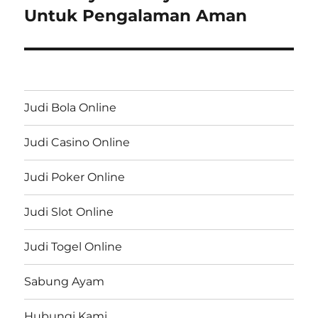
g
t
Untuk Pengalaman Aman
t
a
p
:
o
t
s
i
t
:
Judi Bola Online
o
Judi Casino Online
n
Judi Poker Online
Judi Slot Online
Judi Togel Online
Sabung Ayam
Hubungi Kami