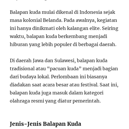
Balapan kuda mulai dikenal di Indonesia sejak
masa kolonial Belanda. Pada awalnya, kegiatan
ini hanya dinikmati oleh kalangan elite. Seiring
waktu, balapan kuda berkembang menjadi
hiburan yang lebih populer di berbagai daerah.
Di daerah Jawa dan Sulawesi, balapan kuda
tradisional atau “pacuan kuda” menjadi bagian
dari budaya lokal. Perlombaan ini biasanya
diadakan saat acara besar atau festival. Saat ini,
balapan kuda juga masuk dalam kategori
olahraga resmi yang diatur pemerintah.
Jenis-Jenis Balapan Kuda