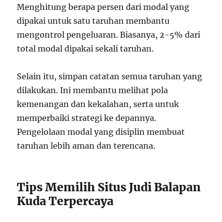
Menghitung berapa persen dari modal yang
dipakai untuk satu taruhan membantu
mengontrol pengeluaran. Biasanya, 2-5% dari
total modal dipakai sekali taruhan.
Selain itu, simpan catatan semua taruhan yang
dilakukan. Ini membantu melihat pola
kemenangan dan kekalahan, serta untuk
memperbaiki strategi ke depannya.
Pengelolaan modal yang disiplin membuat
taruhan lebih aman dan terencana.
Tips Memilih Situs Judi Balapan
Kuda Terpercaya