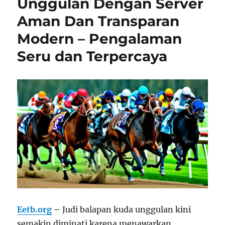
Unggulan Dengan Server
Aman Dan Transparan
Modern – Pengalaman
Seru dan Terpercaya
Eetb.org
–
Judi balapan kuda unggulan kini
semakin diminati karena menawarkan