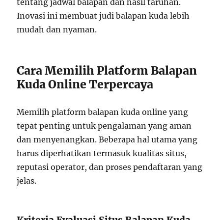
tentang jadwal balapan dan hasil taruhan.
Inovasi ini membuat judi balapan kuda lebih
mudah dan nyaman.
Cara Memilih Platform Balapan
Kuda Online Terpercaya
Memilih platform balapan kuda online yang
tepat penting untuk pengalaman yang aman
dan menyenangkan. Beberapa hal utama yang
harus diperhatikan termasuk kualitas situs,
reputasi operator, dan proses pendaftaran yang
jelas.
Kriteria Evaluasi Situs Balapan Kuda