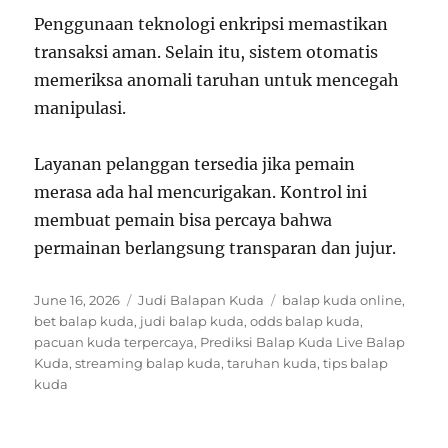
Penggunaan teknologi enkripsi memastikan
transaksi aman. Selain itu, sistem otomatis
memeriksa anomali taruhan untuk mencegah
manipulasi.
Layanan pelanggan tersedia jika pemain
merasa ada hal mencurigakan. Kontrol ini
membuat pemain bisa percaya bahwa
permainan berlangsung transparan dan jujur.
P
C
T
June 16, 2026
Judi Balapan Kuda
balap kuda online
,
o
a
a
bet balap kuda
,
judi balap kuda
,
odds balap kuda
,
s
t
g
pacuan kuda terpercaya
,
Prediksi Balap Kuda Live Balap
t
e
s
Kuda
,
streaming balap kuda
,
taruhan kuda
,
tips balap
e
g
kuda
d
o
o
r
n
i