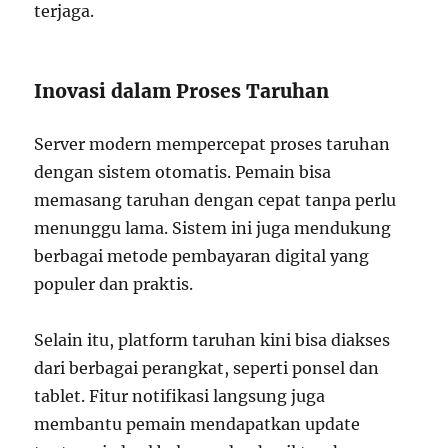
terjaga.
Inovasi dalam Proses Taruhan
Server modern mempercepat proses taruhan
dengan sistem otomatis. Pemain bisa
memasang taruhan dengan cepat tanpa perlu
menunggu lama. Sistem ini juga mendukung
berbagai metode pembayaran digital yang
populer dan praktis.
Selain itu, platform taruhan kini bisa diakses
dari berbagai perangkat, seperti ponsel dan
tablet. Fitur notifikasi langsung juga
membantu pemain mendapatkan update