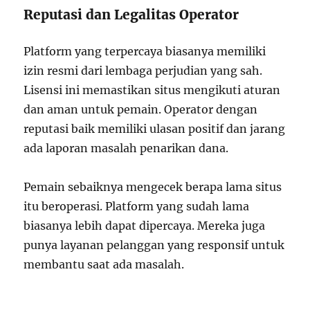
Reputasi dan Legalitas Operator
Platform yang terpercaya biasanya memiliki
izin resmi dari lembaga perjudian yang sah.
Lisensi ini memastikan situs mengikuti aturan
dan aman untuk pemain. Operator dengan
reputasi baik memiliki ulasan positif dan jarang
ada laporan masalah penarikan dana.
Pemain sebaiknya mengecek berapa lama situs
itu beroperasi. Platform yang sudah lama
biasanya lebih dapat dipercaya. Mereka juga
punya layanan pelanggan yang responsif untuk
membantu saat ada masalah.