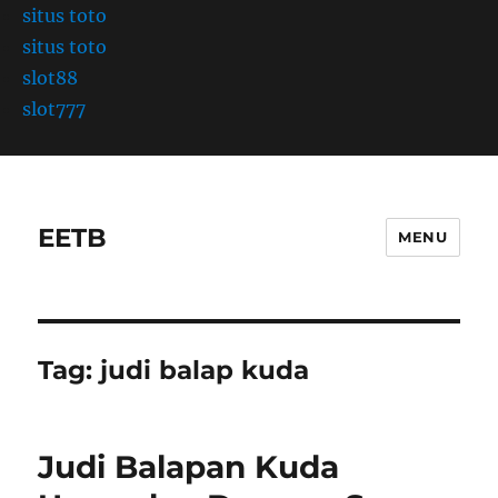
situs toto
situs toto
slot88
slot777
EETB
MENU
Tag:
judi balap kuda
Judi Balapan Kuda