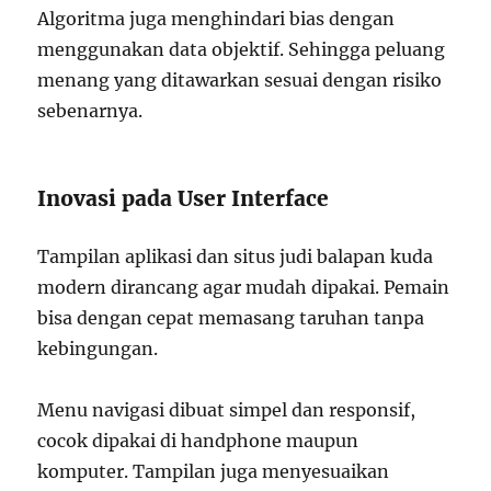
Algoritma juga menghindari bias dengan
menggunakan data objektif. Sehingga peluang
menang yang ditawarkan sesuai dengan risiko
sebenarnya.
Inovasi pada User Interface
Tampilan aplikasi dan situs judi balapan kuda
modern dirancang agar mudah dipakai. Pemain
bisa dengan cepat memasang taruhan tanpa
kebingungan.
Menu navigasi dibuat simpel dan responsif,
cocok dipakai di handphone maupun
komputer. Tampilan juga menyesuaikan