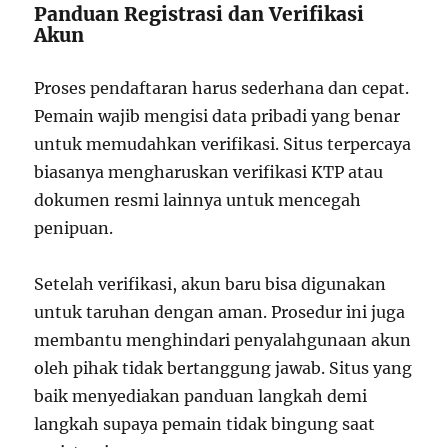
Panduan Registrasi dan Verifikasi
Akun
Proses pendaftaran harus sederhana dan cepat.
Pemain wajib mengisi data pribadi yang benar
untuk memudahkan verifikasi. Situs terpercaya
biasanya mengharuskan verifikasi KTP atau
dokumen resmi lainnya untuk mencegah
penipuan.
Setelah verifikasi, akun baru bisa digunakan
untuk taruhan dengan aman. Prosedur ini juga
membantu menghindari penyalahgunaan akun
oleh pihak tidak bertanggung jawab. Situs yang
baik menyediakan panduan langkah demi
langkah supaya pemain tidak bingung saat