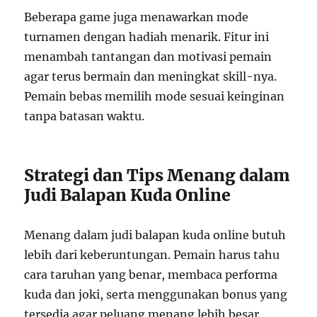
Beberapa game juga menawarkan mode
turnamen dengan hadiah menarik. Fitur ini
menambah tantangan dan motivasi pemain
agar terus bermain dan meningkat skill-nya.
Pemain bebas memilih mode sesuai keinginan
tanpa batasan waktu.
Strategi dan Tips Menang dalam
Judi Balapan Kuda Online
Menang dalam judi balapan kuda online butuh
lebih dari keberuntungan. Pemain harus tahu
cara taruhan yang benar, membaca performa
kuda dan joki, serta menggunakan bonus yang
tersedia agar peluang menang lebih besar.