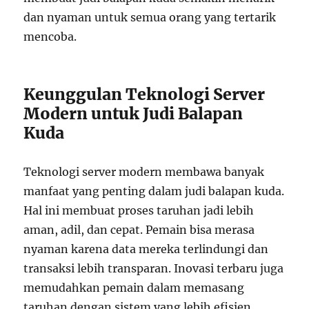
dan nyaman untuk semua orang yang tertarik
mencoba.
Keunggulan Teknologi Server
Modern untuk Judi Balapan
Kuda
Teknologi server modern membawa banyak
manfaat yang penting dalam judi balapan kuda.
Hal ini membuat proses taruhan jadi lebih
aman, adil, dan cepat. Pemain bisa merasa
nyaman karena data mereka terlindungi dan
transaksi lebih transparan. Inovasi terbaru juga
memudahkan pemain dalam memasang
taruhan dengan sistem yang lebih efisien.