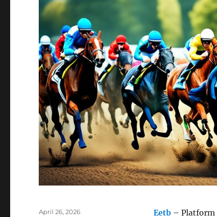
P
April 26, 2026
Eetb
– Platform 