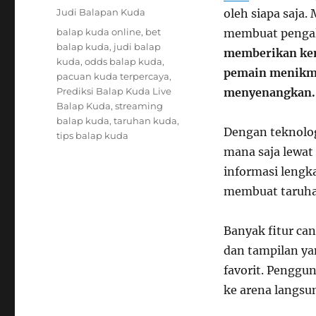
o
C
Judi Balapan Kuda
oleh siapa saja
s
a
T
balap kuda online
,
bet
membuat pengala
t
t
a
balap kuda
,
judi balap
e
memberikan kem
e
g
kuda
,
odds balap kuda
,
d
g
pemain menikma
s
pacuan kuda terpercaya
,
o
o
Prediksi Balap Kuda Live
menyenangkan.
n
r
Balap Kuda
,
streaming
i
balap kuda
,
taruhan kuda
,
e
Dengan teknolog
tips balap kuda
s
mana saja lewat
informasi lengka
membuat taruhan
Banyak fitur ca
dan tampilan ya
favorit. Penggu
ke arena langsu