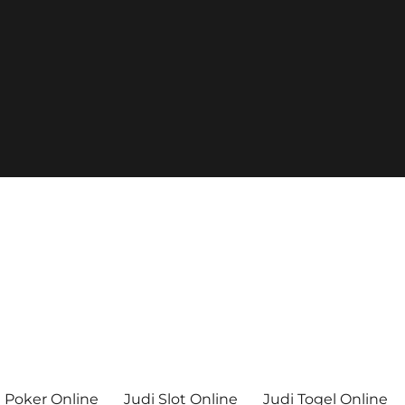
i Poker Online
Judi Slot Online
Judi Togel Online