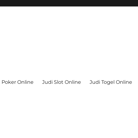
i Poker Online
Judi Slot Online
Judi Togel Online