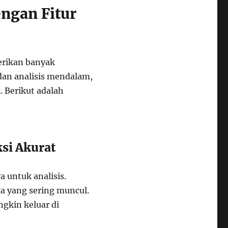
ngan Fitur
erikan banyak
dan analisis mendalam,
 Berikut adalah
si Akurat
a untuk analisis.
a yang sering muncul.
gkin keluar di