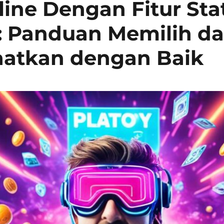
ine Dengan Fitur Stat
: Panduan Memilih d
atkan dengan Baik